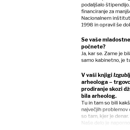
podaljšalo štipendijo
financiranje za manj
Nacionalnem inštitut
1998 in opravil še do
Se vaše mladostne 
počnete?
Ja, kar se. Zame je bi
samo kabinetno, je t
V vaši knjigi
Izgubl
arheologa – trgovc
prodiranje skozi dž
bila arheolog.
Tu in tam so bili kakš
največjih problemov 
so tam, kjer je denar. 
Naše delo je naporno