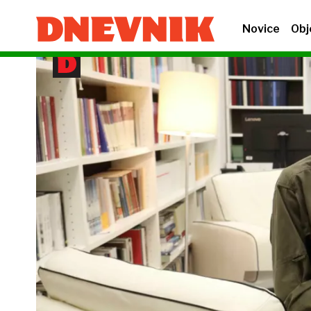
Novice
Obj