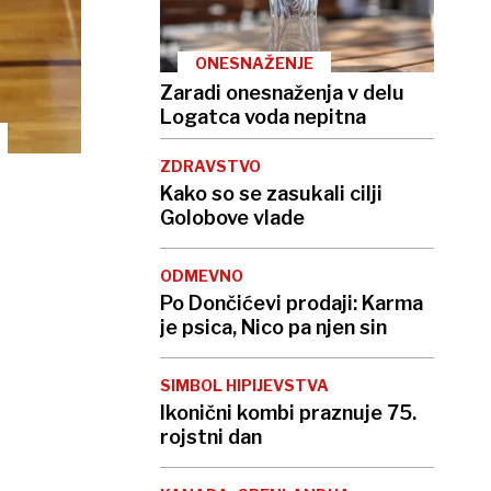
ONESNAŽENJE
Zaradi onesnaženja v delu
Logatca voda nepitna
ZDRAVSTVO
Kako so se zasukali cilji
Golobove vlade
ODMEVNO
Po Dončićevi prodaji: Karma
je psica, Nico pa njen sin
SIMBOL HIPIJEVSTVA
Ikonični kombi praznuje 75.
rojstni dan