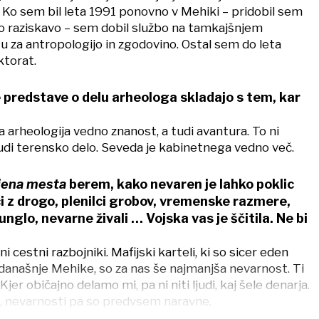
. Ko sem bil leta 1991 ponovno v Mehiki – pridobil sem
šo raziskavo – sem dobil službo na tamkajšnjem
u za antropologijo in zgodovino. Ostal sem do leta
ktorat.
predstave o delu arheologa skladajo s tem, kar
la arheologija vedno znanost, a tudi avantura. To ni
udi terensko delo. Seveda je kabinetnega vedno več.
jena mesta
berem, kako nevaren je lahko poklic
i z drogo, plenilci grobov, vremenske razmere,
unglo, nevarne živali … Vojska vas je ščitila. Ne bi
ni cestni razbojniki. Mafijski karteli, ki so sicer eden
današnje Mehike, so za nas še najmanjša nevarnost. Ti
Kjer običajno delamo mi, pa ni niti ljudi, kaj šele denarja.
, nevarnosti pa so predvsem naravne.