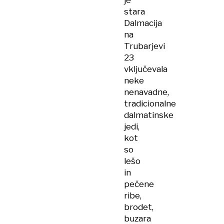
je
stara
Dalmacija
na
Trubarjevi
23
vključevala
neke
nenavadne,
tradicionalne
dalmatinske
jedi,
kot
so
lešo
in
pečene
ribe,
brodet,
buzara