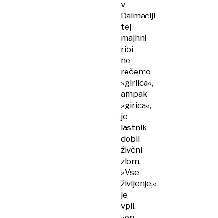
v
Dalmaciji
tej
majhni
ribi
ne
rečemo
»girlica«,
ampak
»girica«,
je
lastnik
dobil
živčni
zlom.
»Vse
življenje,«
je
vpil,
»on