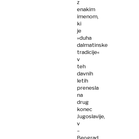
z
enakim
imenom,
ki
je
»duha
dalmatinske
tradicije«
v
teh
davnih
letih
prenesla
na
drug
konec
Jugoslavije,
v
–
Beograd.