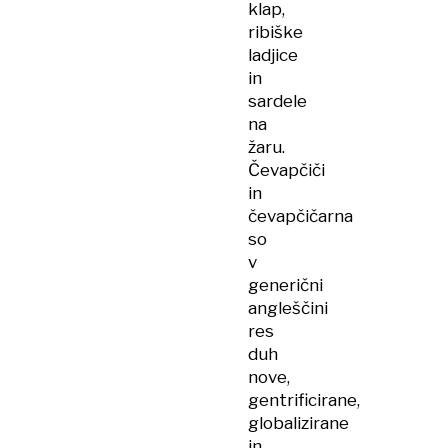
klap,
ribiške
ladjice
in
sardele
na
žaru.
Čevapčiči
in
čevapčičarna
so
v
generični
angleščini
res
duh
nove,
gentrificirane,
globalizirane
in