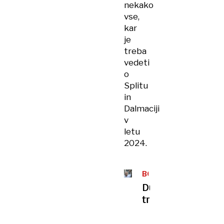
nekako
vse,
kar
je
treba
vedeti
o
Splitu
in
Dalmaciji
v
letu
2024.
BORIS
DEŽULOVIĆ
Duhovi
tradicije