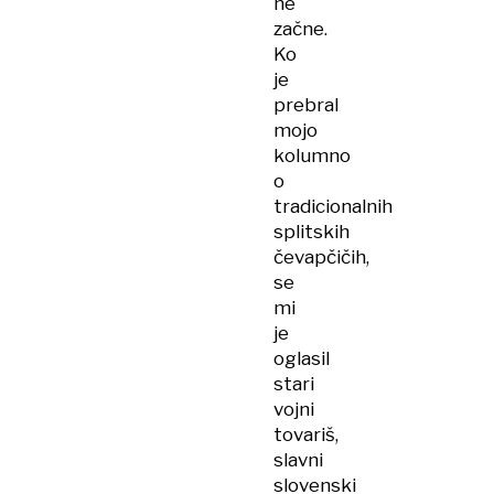
ne
začne.
Ko
je
prebral
mojo
kolumno
o
tradicionalnih
splitskih
čevapčičih,
se
mi
je
oglasil
stari
vojni
tovariš,
slavni
slovenski