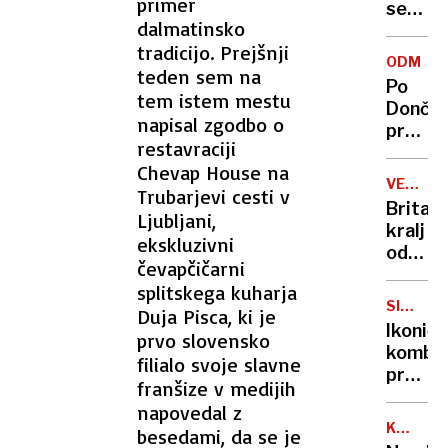
primer
se
dalmatinsko
zasuka
tradicijo. Prejšnji
cilji
ODMEV
teden sem na
Golobo
Po
vlade
tem istem mestu
Dončić
napisal zgodbo o
prodaji
restavraciji
Karma
Chevap House na
je
VELIKA
Trubarjevi cesti v
psica,
BRITANI
Britan
Ljubljani,
Nico
kralj
pa
ekskluzivni
odpove
njen
čevapčičarni
obvezn
sin
splitskega kuharja
zaradi
SIMBOL
Duja Pisca, ki je
strans
HIPIJEV
Ikoničn
prvo slovensko
učinko
kombi
filialo svoje slavne
zdravlj
praznu
raka
franšize v medijih
75.
napovedal z
rojstni
KANADA
besedami, da se je
dan
GRENLA