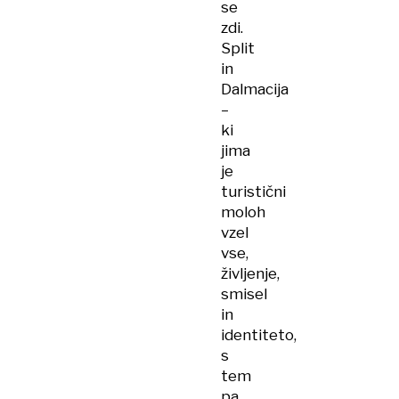
se
zdi.
Split
in
Dalmacija
–
ki
jima
je
turistični
moloh
vzel
vse,
življenje,
smisel
in
identiteto,
s
tem
pa