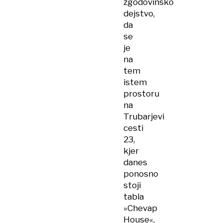
zgodovinsko
dejstvo,
da
se
je
na
tem
istem
prostoru
na
Trubarjevi
cesti
23,
kjer
danes
ponosno
stoji
tabla
»Chevap
House«,