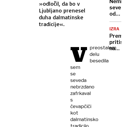
Nemir
»odločil, da bo v
severn
Ljubljano prenesel
od
duha dalmatinske
ZDA
tradicije«.
IZRAEL
Premie
pritisk
V
preostalem
na
delu
Gazo
besedila
in
pravos
sem
se
seveda
nebrzdano
zafrkaval
s
čevapčiči
kot
dalmatinsko
tradicijo