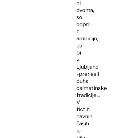
ni
dvoma,
so
odprli
z
ambicijo,
da
bi
v
Ljubljano
»prenesli
duha
dalmatinske
tradicije«.
V
tistih
davnih
časih
je
bila