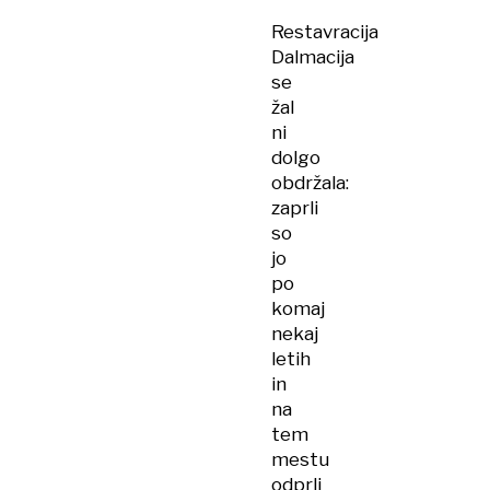
Restavracija
Dalmacija
se
žal
ni
dolgo
obdržala:
zaprli
so
jo
po
komaj
nekaj
letih
in
na
tem
mestu
odprli