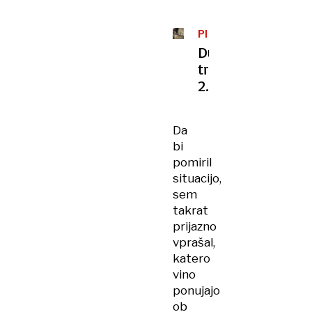
PISMA
BRALCEV
Duhovi
tradicije,
2.
Da
bi
pomiril
situacijo,
sem
takrat
prijazno
vprašal,
katero
vino
ponujajo
ob