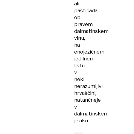
ali
pašticada,
ob
pravem
dalmatinskem
vinu,
na
enojezičnem
jedilnem
listu
v
neki
nerazumljivi
hrvaščini,
natančneje
v
dalmatinskem
jeziku.