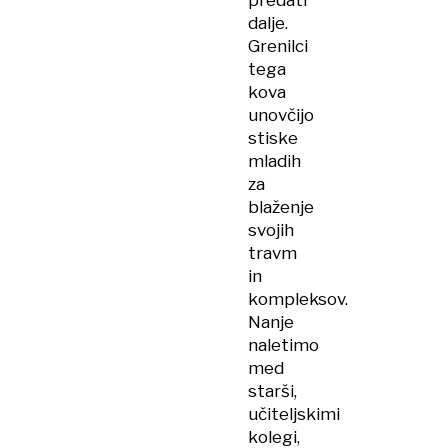
predati
dalje.
Grenilci
tega
kova
unovčijo
stiske
mladih
za
blaženje
svojih
travm
in
kompleksov.
Nanje
naletimo
med
starši,
učiteljskimi
kolegi,