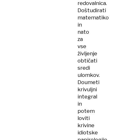
redovalnica.
Doštudirati
matematiko
in
nato
za
vse
življenje
obtičati
sredi
ulomkov.
Doumeti
krivuljni
integral
in
potem
loviti
krivine
idiotske
papirologije.