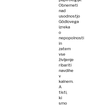
Obnemeti
nad
usodnostjo
Gödlovega
izreka
o
nepopolnosti
in
zatem
vse
življenje
ribariti
navdihe
v
kalnem.
A
tisti,
ki
smo