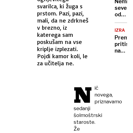
Nemir
svarilca, ki žuga s
severn
prstom. Pazi, pazi,
od
mali, da ne zdrkneš
ZDA
v brezno, iz
IZRAEL
katerega sam
Premie
poskušam na vse
pritisk
kriplje izplezati.
na
Pojdi kamor koli, le
Gazo
za učitelja ne.
in
pravos
N
ič
novega,
priznavamo
sedanji
šolmoštrski
staroste.
Že