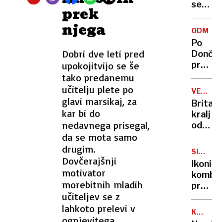
se
prek
zasuka
njega
cilji
ODMEV
Golobo
Po
vlade
Dobri dve leti pred
Dončić
upokojitvijo se še
prodaji
Karma
tako predanemu
je
učitelju plete po
VELIKA
psica,
glavi marsikaj, za
BRITANI
Britan
Nico
kar bi do
kralj
pa
nedavnega prisegal,
odpove
njen
da se mota samo
obvezn
sin
zaradi
drugim.
SIMBOL
strans
Dovčerajšnji
HIPIJEV
Ikoničn
učinko
motivator
kombi
zdravlj
morebitnih mladih
praznu
raka
učiteljev se z
75.
lahkoto prelevi v
rojstni
KANADA
dan
ognjevitega
GRENLA