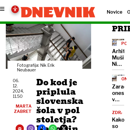
Novice
O
PRI
POT
CEN
Arhite
Mušič:
Nikoli
Fotografija: Nik Erik
nisem
Neubauer
pomisli
Do kod je
ONE
06.
da je
12.
Zaradi
priplula
to v
2024,
onesna
moji
11.50
slovenska
v
Ljublja
delu
MARTA
šola v pol
sploh
ZABRET
Logat
ZDRAVS
mogoč
stoletja?
voda
Kako
nepitn
Na rob in
so