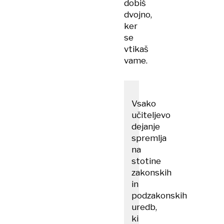
dobiš
dvojno,
ker
se
vtikaš
vame.
Vsako
učiteljevo
dejanje
spremlja
na
stotine
zakonskih
in
podzakonskih
uredb,
ki