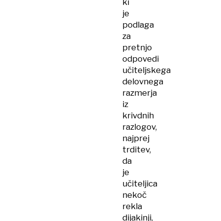
ki
je
podlaga
za
pretnjo
odpovedi
učiteljskega
delovnega
razmerja
iz
krivdnih
razlogov,
najprej
trditev,
da
je
učiteljica
nekoč
rekla
dijakinji,