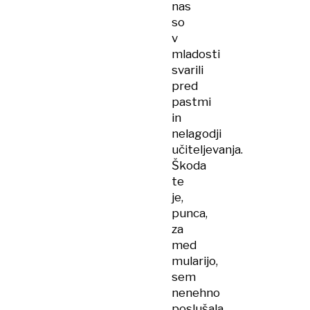
nas
so
v
mladosti
svarili
pred
pastmi
in
nelagodji
učiteljevanja.
Škoda
te
je,
punca,
za
med
mularijo,
sem
nenehno
poslušala.