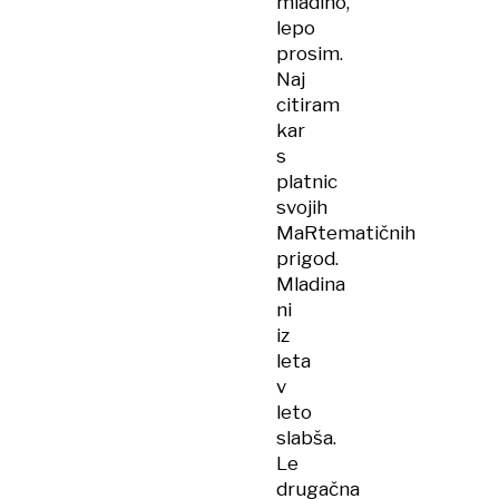
mladino,
lepo
prosim.
Naj
citiram
kar
s
platnic
svojih
MaRtematičnih
prigod.
Mladina
ni
iz
leta
v
leto
slabša.
Le
drugačna