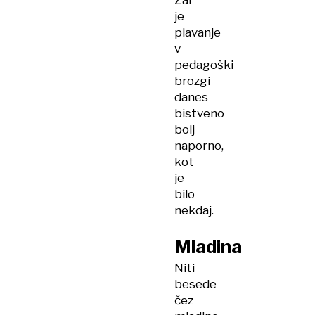
Žal
je
plavanje
v
pedagoški
brozgi
danes
bistveno
bolj
naporno,
kot
je
bilo
nekdaj.
Mladina
Niti
besede
čez