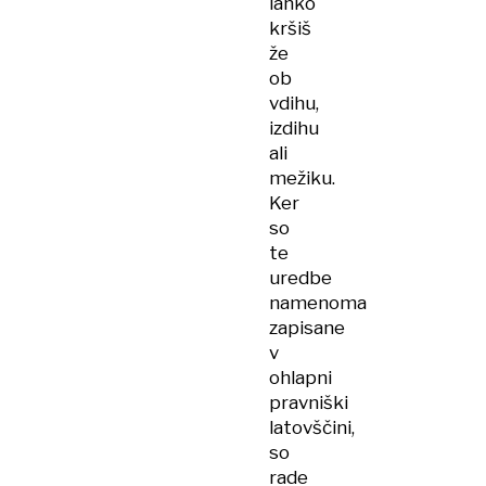
lahko
kršiš
že
ob
vdihu,
izdihu
ali
mežiku.
Ker
so
te
uredbe
namenoma
zapisane
v
ohlapni
pravniški
latovščini,
so
rade