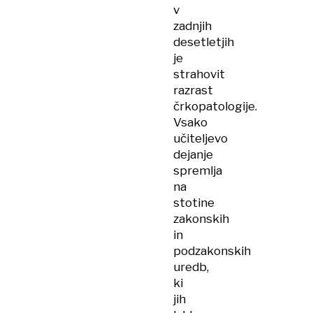
v
zadnjih
desetletjih
je
strahovit
razrast
črkopatologije.
Vsako
učiteljevo
dejanje
spremlja
na
stotine
zakonskih
in
podzakonskih
uredb,
ki
jih