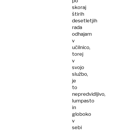
po
skoraj
štirih
desetletjih
rada
odhajam
v
učilnico,
torej
v
svojo
službo,
je
to
nepredvidljivo,
lumpasto
in
globoko
v
sebi