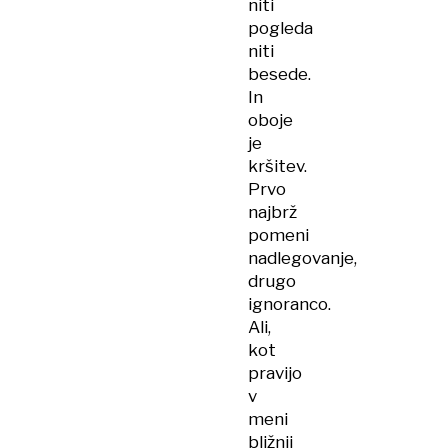
niti
pogleda
niti
besede.
In
oboje
je
kršitev.
Prvo
najbrž
pomeni
nadlegovanje,
drugo
ignoranco.
Ali,
kot
pravijo
v
meni
bližnji