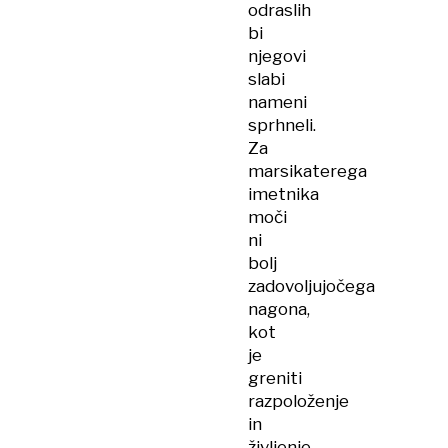
odraslih
bi
njegovi
slabi
nameni
sprhneli.
Za
marsikaterega
imetnika
moči
ni
bolj
zadovoljujočega
nagona,
kot
je
greniti
razpoloženje
in
življenje