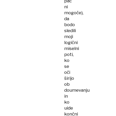
pač
ni
mogoče),
da
bodo
sledili
moji
logični
miselni
poti,
ko
se
oči
širijo
ob
doumevanju
in
ko
uide
končni