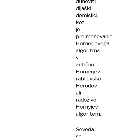
duhoviti
dijaški
domislici,
kot
je
preimenovanje
Hornerjevega
algoritma
v
antično
Homerjev,
rabljevsko
Herodov
ali
radoživo
Hornyjev
algoritem.
Seveda
se