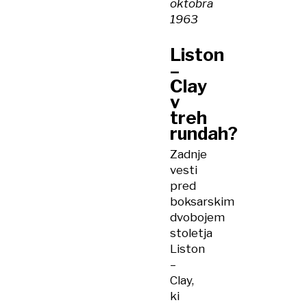
oktobra
1963
Liston
–
Clay
v
treh
rundah?
Zadnje
vesti
pred
boksarskim
dvobojem
stoletja
Liston
–
Clay,
ki