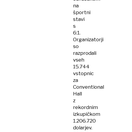
na
športni
stavi
s
6:1.
Organizatorji
so
razprodali
vseh
15.744
vstopnic
za
Conventional
Hall
z
rekordnim
izkupičkom
1.206.720
dolarjev.