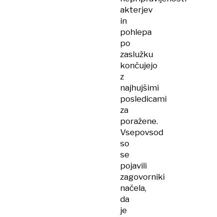
akterjev
in
pohlepa
po
zaslužku
končujejo
z
najhujšimi
posledicami
za
poražene.
Vsepovsod
so
se
pojavili
zagovorniki
načela,
da
je