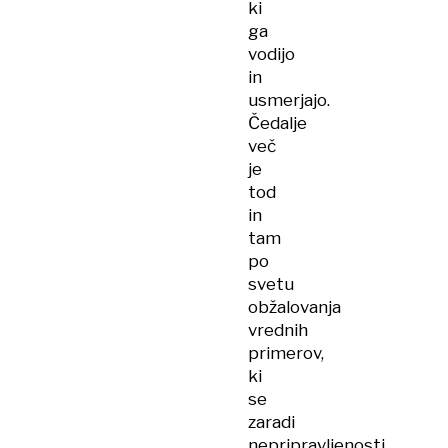
ki
ga
vodijo
in
usmerjajo.
Čedalje
več
je
tod
in
tam
po
svetu
obžalovanja
vrednih
primerov,
ki
se
zaradi
nepripravljenosti