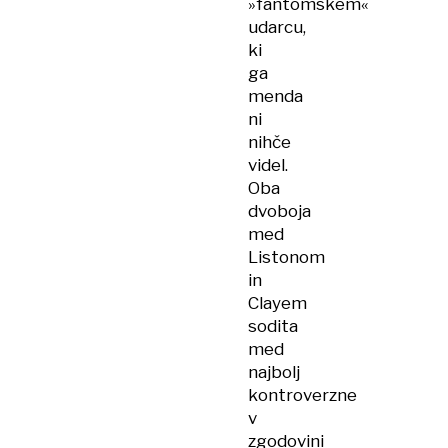
»fantomskem«
udarcu,
ki
ga
menda
ni
nihče
videl.
Oba
dvoboja
med
Listonom
in
Clayem
sodita
med
najbolj
kontroverzne
v
zgodovini