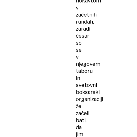
nokavtom
v
začetnih
rundah,
zaradi
česar
so
se
v
njegovem
taboru
in
svetovni
boksarski
organizaciji
že
začeli
bati,
da
jim