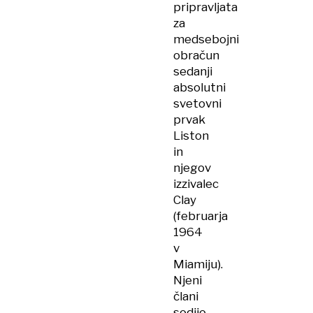
pripravljata
za
medsebojni
obračun
sedanji
absolutni
svetovni
prvak
Liston
in
njegov
izzivalec
Clay
(februarja
1964
v
Miamiju).
Njeni
člani
sodijo,