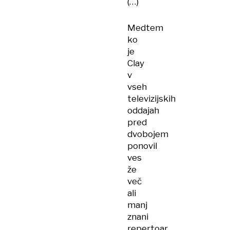
(…)
Medtem
ko
je
Clay
v
vseh
televizijskih
oddajah
pred
dvobojem
ponovil
ves
že
več
ali
manj
znani
repertoar