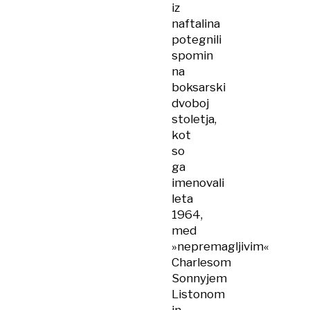
iz
naftalina
potegnili
spomin
na
boksarski
dvoboj
stoletja,
kot
so
ga
imenovali
leta
1964,
med
»nepremagljivim«
Charlesom
Sonnyjem
Listonom