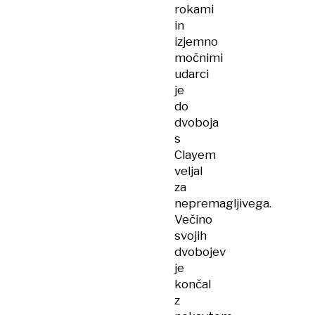
rokami
in
izjemno
močnimi
udarci
je
do
dvoboja
s
Clayem
veljal
za
nepremagljivega.
Večino
svojih
dvobojev
je
končal
z