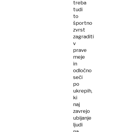
treba
tudi
to
športno
zvrst
zagraditi
v
prave
meje
in
odločno
seči
po
ukrepih,
ki
naj
zavrejo
ubijanje
ljudi
na