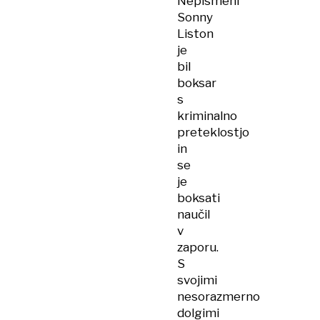
Nepismeni
Sonny
Liston
je
bil
boksar
s
kriminalno
preteklostjo
in
se
je
boksati
naučil
v
zaporu.
S
svojimi
nesorazmerno
dolgimi