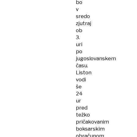
bo
v
sredo
zjutraj
ob
3.
uri
po
jugoslovanskem
času.
Liston
vodi
še
24
ur
pred
težko
pričakovanim
boksarskim
obračunom