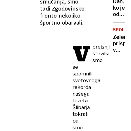
smučanja, smo
Dan,
zaprav
tudi Zgodovinsko
ko je
že
odstop
fronto nekoliko
skoraj
papež
športno obarvali.
300.0
evrov
SPORA
Zelens
V
prispel
prejšnji
v
številki
Washi
smo
na
se
srečan
spomnili
s
svetovnega
Trump
rekorda
našega
Jožeta
Šlibarja,
tokrat
pa
smo