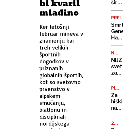
bi kvaril
policija
širjenj
s
z
mladino
solziv
umetn
PREISK
inteli
Smrt
Ker letošnji
ustvar
Genea
februar mineva v
otrošk
Hackm
znamenju kar
pornog
in
treh velikih
prijeli
soprog
25
NASVET
športnih
Policija
STROKO
ljudi
NIJZ
dogodkov v
objavil
svetuje
priznanih
posne
za
globalnih športih,
klica
otroka
kot so svetovno
v sili
izberit
prvenstvo v
PLAVAJ
varen
HIŠKI
alpskem
Za
kostu
hiški
smučanju,
na
biatlonu in
Ljublja
disciplinah
javno
nordijskega
28.
podjet
FEBRUA