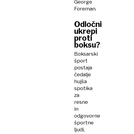
George
Foreman.
Odločni
ukrepi
proti
boksu?
Boksarski
šport
postaja
čedalje
hujša
spotika
za
resne
in
odgovorne
športne
ljudi,