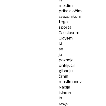
in
mladim
prihajajočim
zvezdnikom
tega
športa
Cassiusom
Clayem,
ki
se
je
pozneje
priključil
gibanju
črnih
muslimanov
Nacija
islama
in
svoje