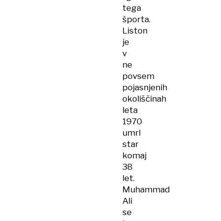
tega
športa.
Liston
je
v
ne
povsem
pojasnjenih
okoliščinah
leta
1970
umrl
star
komaj
38
let.
Muhammad
Ali
se