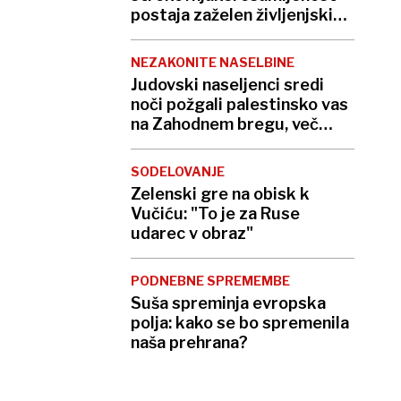
postaja zaželen življenjski
slog
NEZAKONITE NASELBINE
Judovski naseljenci sredi
noči požgali palestinsko vas
na Zahodnem bregu, več
ranjenih
SODELOVANJE
Zelenski gre na obisk k
Vučiću: "To je za Ruse
udarec v obraz"
PODNEBNE SPREMEMBE
Suša spreminja evropska
polja: kako se bo spremenila
naša prehrana?