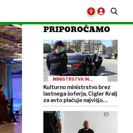
PRIPOROČAMO
MINISTRSTVA IN
PREVOZI
Kulturno ministrstvo brez
lastnega šoferja, Cigler Kralj
za avto plačuje najvišjo
boniteto