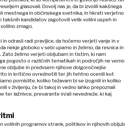
veseljem glasovali. Dovolj nas je, da bi izvolili kakšnega
li mestnega in občinskega svetnika, in hkrati verjetno
i takšnih kandidatov zagotovili velik volilni uspeh in
 volilno zmago.
in odrasli radi pravljice, da hočemo verjeti vanje in v
da nekje globoko v sebi upamo in želimo, da resnica in
Zato želimo verjeti obljubam in tistim, ki nam
ega pogosto o različnih tematikah in področjih ne vemo
zne obljube in predvsem njihove dolgoročnejše
to in kritično ovrednotili ter jih tehtno ocenili kot
. Samo pomislite, koliko težavam bi se izognili in koliko
nili v življenju, če bi takoj in vedno lahko prepoznali
e ter lažnivce, prevarante in/ali nevedneže, ki kaj
ritmi
 in volilnih programov strank, politikov in njihovih obljub