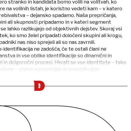
tero stranko in kandidata bomo volili na volitvah, ko
e na volilnih listah, je koristno vedeti kam – v katero
prebivalstva – dejansko spadamo. Naša prepričanja,
pini ali skupnosti pripadamo in v kateri segment
se lahko razlikujejo od objektivnih dejstev. Skoraj vsi
k, ko smo želel pripadati določeni skupini ali krogu,
ipadniki nas niso sprejeli ali so nas zavrnili.
entifikacija ne zadošča, če te ostali člani ne
anstva in vse oblike identifikacije so dinamični in
in dolgoročni procesi. Hkrati se vse identitete – tako
ktivne – stalno spreminjajo in preoblikujejo.