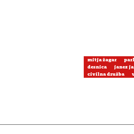
mitja žagar
par
desnica
janez j
civilna družba