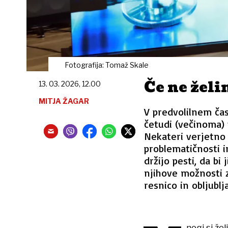
Fotografija: Tomaž Skale
Če ne želi
13. 03. 2026, 12.00
MITJA ŽAGAR
V predvolilnem času
četudi (večinoma) 
Nekateri verjetno n
problematičnosti in
držijo pesti, da bi 
njihove možnosti z
resnico in obljublja
nogi si že