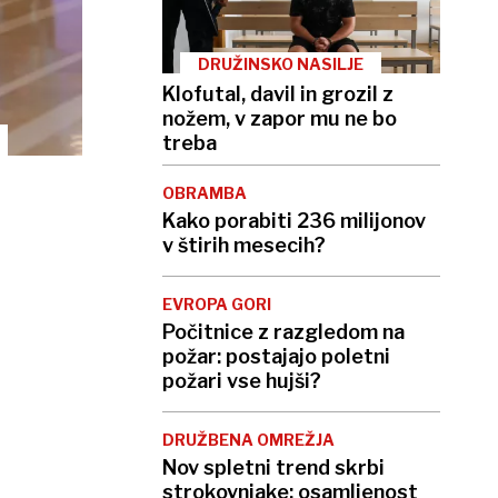
DRUŽINSKO NASILJE
Klofutal, davil in grozil z
nožem, v zapor mu ne bo
treba
OBRAMBA
Kako porabiti 236 milijonov
v štirih mesecih?
EVROPA GORI
Počitnice z razgledom na
požar: postajajo poletni
požari vse hujši?
DRUŽBENA OMREŽJA
Nov spletni trend skrbi
strokovnjake: osamljenost