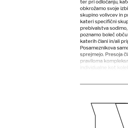
ter pri odločanju, ka
obkrožamo svoje izbir
skupino volivcev in 
kateri specifični sku
prebivalstva sodimo, 
poznamo boleč občute
katerih člani in/ali pr
Posameznikova samo-id
sprejmejo. Presoja čl
praviloma kompleksni 
individualne kot kole