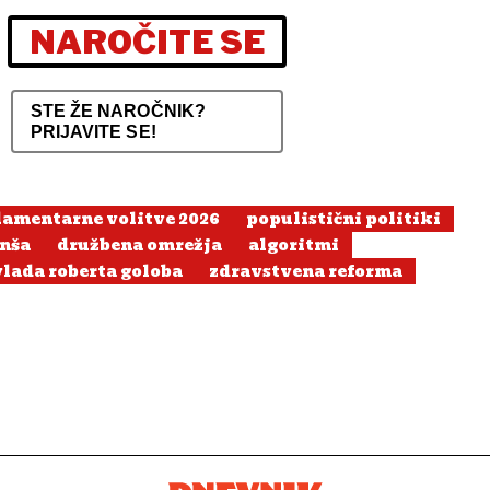
NAROČITE SE
STE ŽE NAROČNIK?
PRIJAVITE SE!
lamentarne volitve 2026
populistični politiki
anša
družbena omrežja
algoritmi
vlada roberta goloba
zdravstvena reforma