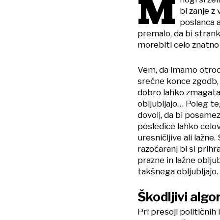
M
bi zanje z 
poslanca a
premalo, da bi strank
morebiti celo znatno
Vem, da imamo otroci 
srečne konce zgodb, 
dobro lahko zmagata. 
obljubljajo… Poleg t
dovolj, da bi posame
posledice lahko celovi
uresničljive ali lažne
razočaranj bi si prihra
prazne in lažne obljub
takšnega obljubljajo.
Škodljivi algo
Pri presoji političnih