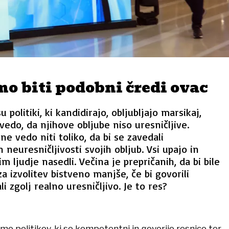
mo biti podobni čredi ovac
 politiki, ki kandidirajo, obljubljajo marsikaj,
vedo, da njihove obljube niso uresničljive.
e vedo niti toliko, da bi se zavedali
 neuresničljivosti svojih obljub. Vsi upajo in
jim ljudje nasedli. Večina je prepričanih, da bi bile
a izvolitev bistveno manjše, če bi govorili
li zgolj realno uresničljivo. Je to res?
limo politikov, ki so kompetentni in govorijo resnico ter