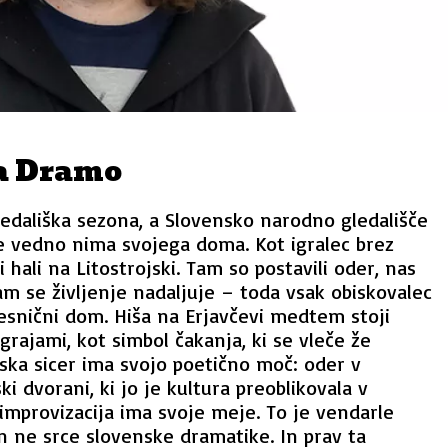
a Dramo
edališka sezona, a Slovensko narodno gledališče
e vedno nima svojega doma. Kot igralec brez
 hali na Litostrojski. Tam so postavili oder, nas
tam se življenje nadaljuje – toda vsak obiskovalec
resnični dom. Hiša na Erjavčevi medtem stoji
grajami, kot simbol čakanja, ki se vleče že
jska sicer ima svojo poetično moč: oder v
ki dvorani, ki jo je kultura preoblikovala v
 improvizacija ima svoje meje. To je vendarle
in ne srce slovenske dramatike. In prav ta