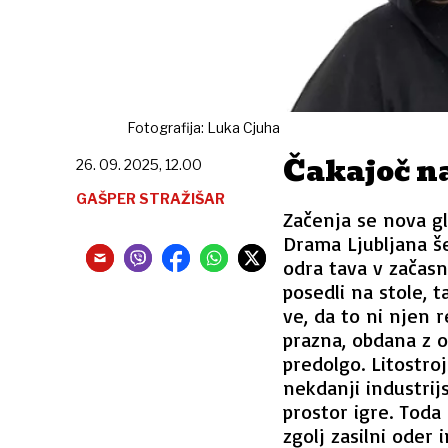
Fotografija: Luka Cjuha
Čakajoč n
26. 09. 2025, 12.00
GAŠPER STRAŽIŠAR
Začenja se nova gl
Drama Ljubljana š
odra tava v začasni
posedli na stole, 
ve, da to ni njen 
prazna, obdana z o
predolgo. Litostro
nekdanji industrijs
prostor igre. Toda
zgolj zasilni oder 