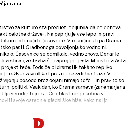
čja rana.
trstvo za kulturo sta pred leti obljubila, da bo obnova
kt celotne države«. Na papirju je vse lepo in prav:
i dokumenti, načrti, časovnice. V resničnosti pa Drama
atske pasti. Gradbenega dovoljenja še vedno ni.
jkajo. Časovnice se odmikajo, vedno znova. Denar je
h vrsticah, a stavba še naprej propada. Ministrica Asta
 projekt teče. Toda če bi dramatik takšno repliko
u jo režiser zavrnil kot prazno, nevzdržno frazo. V
 življenju besede brez dejanj nimajo teže – in prav to se
lturni politiki. Vsak dan, ko Drama sameva (zanemarjena
gublja verodostojnost. Če oblast ni sposobna v
iti svoje osrednje gledališke hiše, kako naj jo