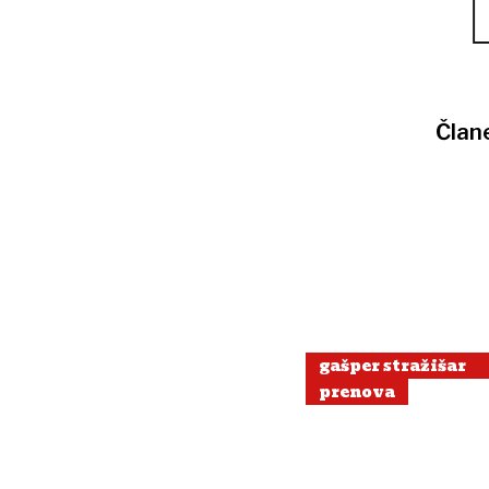
Član
gašper stražišar
prenova