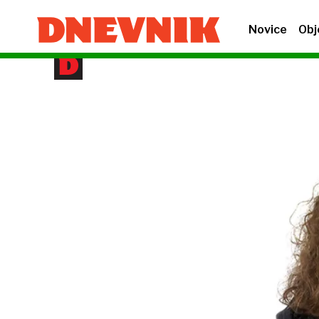
Novice
Obj