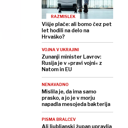
RAZMISLEK
Višje plače: ali bomo čez pet
let hodili na delo na
Hrvaško?
VOJNA V UKRAJINI
Zunanji minister Lavrov:
Rusija je v »pravi vojni« z
Natom in EU
NENAVADNO
Mislila je, da ima samo
prasko, a jo je v morju
napadla mesojeda bakterija
PISMA BRALCEV
Ali ljubljanski župan upravlja