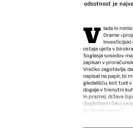
odsotnost je najve
V
lada in minis
Drame »proje
investicijsk
ostaja ujeta v birokr
Soglasja sosedov man
zapisan v proračunski
Vrečko zagotavlja, da
napisal na papir, bi m
gledališču, kot tudi v
dogaja v trenutni ku
in prazna), država iz
doglednem času prenov
jemljemo resno?