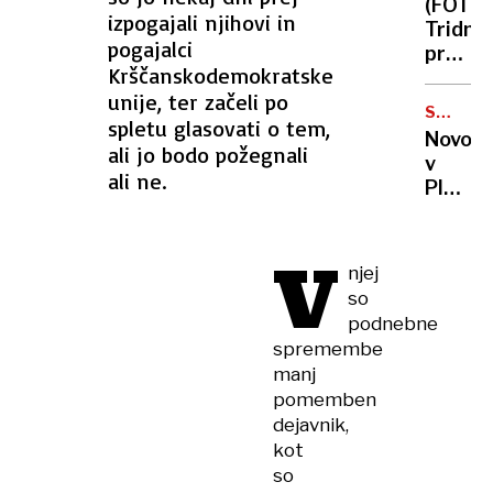
evrov
(FOTO)
videli?
izpogajali njihovi in
Tridne
pogajalci
prazni
Krščanskodemokratske
Poti
unije, ter začeli po
ob
SMUČAR
spletu glasovati o tem,
žici:
SKOKI
Novost
Kljub
ali jo bodo požegnali
v
dežju
ali ne.
Planici:
otroci
Na
razigra
veliki
V
finale
njej
sezon
so
prihaja
podnebne
tudi
spremembe
Nika
manj
Prevc!
pomemben
dejavnik,
kot
so