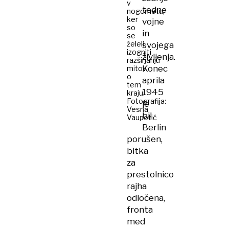
v
tedne
nogometu,
ker
vojne
so
in
se
želeli
svojega
izogniti
življenja.
razširjanju
Konec
mitov
o
aprila
tem
1945
kraju.
Fotografija:
je
Vesna
bil
Vaupotič
Berlin
porušen,
bitka
za
prestolnico
rajha
odločena,
fronta
med