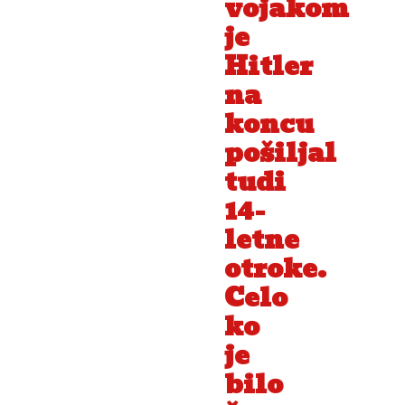
vojakom
je
Hitler
na
koncu
pošiljal
tudi
14-
letne
otroke.
Celo
ko
je
bilo