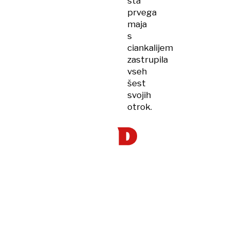
sta
prvega
maja
s
ciankalijem
zastrupila
vseh
šest
svojih
otrok.