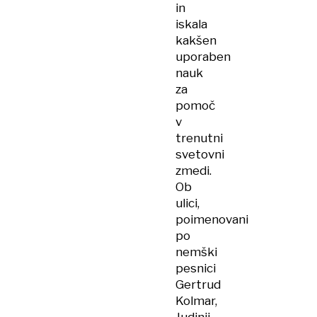
in
iskala
kakšen
uporaben
nauk
za
pomoč
v
trenutni
svetovni
zmedi.
Ob
ulici,
poimenovani
po
nemški
pesnici
Gertrud
Kolmar,