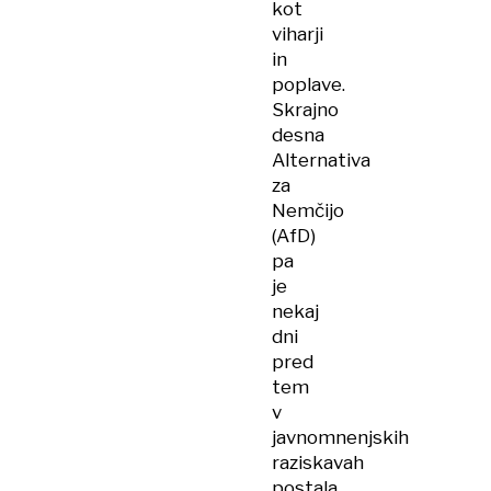
kot
viharji
in
poplave.
Skrajno
desna
Alternativa
za
Nemčijo
(AfD)
pa
je
nekaj
dni
pred
tem
v
javnomnenjskih
raziskavah
postala