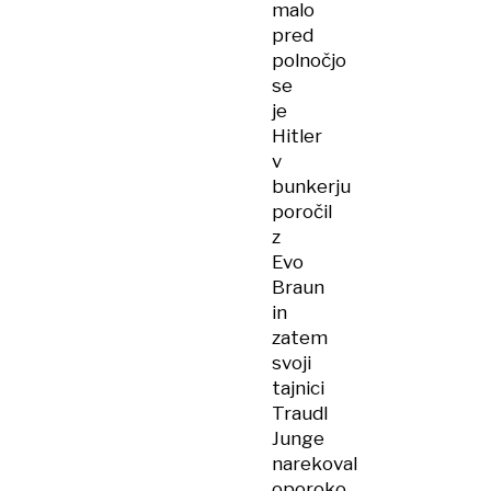
malo
pred
polnočjo
se
je
Hitler
v
bunkerju
poročil
z
Evo
Braun
in
zatem
svoji
tajnici
Traudl
Junge
narekoval
oporoko.