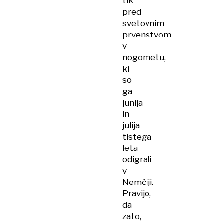
tik
pred
svetovnim
prvenstvom
v
nogometu,
ki
so
ga
junija
in
julija
tistega
leta
odigrali
v
Nemčiji.
Pravijo,
da
zato,