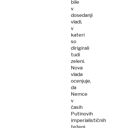
bile
v
dosedanji
vladi,
v
kateri
so
dirigirali
tudi
zeleni.
Nova
vlada
ocenjuje,
da
Nemce
v
časih
Putinovih
imperialističnih
teženj