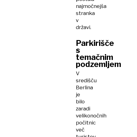
najmočnejša
stranka
v
državi.
Parkirišče
s
temačnim
podzemljem
V
središču
Berlina
je
bilo
zaradi
velikonočnih
počitnic
več
turistov