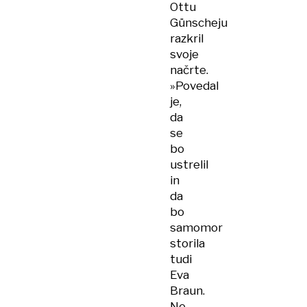
Ottu
Günscheju
razkril
svoje
načrte.
»Povedal
je,
da
se
bo
ustrelil
in
da
bo
samomor
storila
tudi
Eva
Braun.
Ne