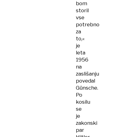
bom
storil
vse
potrebno
za
to,«
je
leta
1956
na
zaslišanju
povedal
Günsche.
Po
kosilu
se
je
zakonski
par