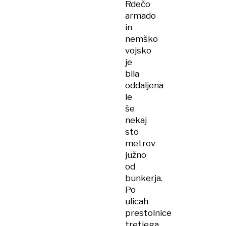
Rdečo
armado
in
nemško
vojsko
je
bila
oddaljena
le
še
nekaj
sto
metrov
južno
od
bunkerja.
Po
ulicah
prestolnice
tretjega