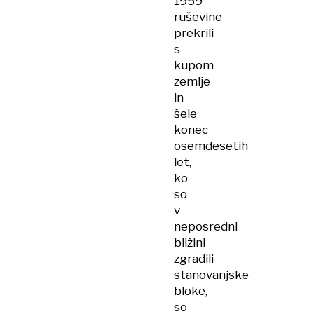
1959
ruševine
prekrili
s
kupom
zemlje
in
šele
konec
osemdesetih
let,
ko
so
v
neposredni
bližini
zgradili
stanovanjske
bloke,
so