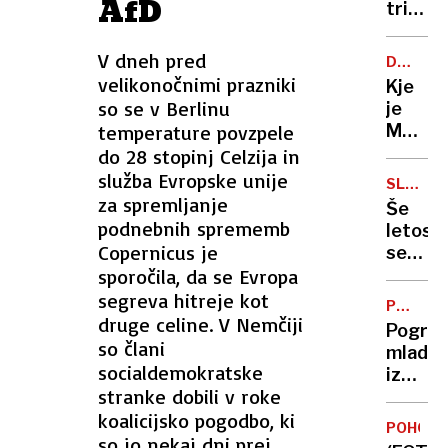
AfD
črn
triletn
dim
hčer
utopila
V dneh pred
DRUŽIN
v
TRUMP
velikonočnimi prazniki
Kje
Savi,
so se v Berlinu
je
grozi
temperature povzpele
Melani
do
V
do 28 stopinj Celzija in
40
Beli
služba Evropske unije
let
SLOVEN
hiši
za spremljanje
VOJSKA
zapora
Še
je
podnebnih sprememb
letos
(večin
Copernicus je
se
ni
sporočila, da se Evropa
obeta
dvig
segreva hitreje kot
POGREŠ
obramb
druge celine. V Nemčiji
OSEBA
Pogreš
izdatk
so člani
mladol
za
socialdemokratske
iz
okoli
stranke dobili v roke
Ljublja
400
koalicijsko pogodbo, ki
ste
milijon
POHOD
ga
so jo nekaj dni prej