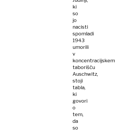
Judinji,
ki
so
jo
nacisti
spomladi
1943
umorili
v
koncentracijskem
taborišču
Auschwitz,
stoji
tabla,
ki
govori
o
tem,
da
so