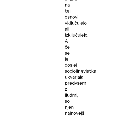
na
tej
osnovi
vključujejo
ali
izključujejo.
A
če
se
je
doslej
sociolingvistka
ukvarjala
predvsem
z
ljudmi,
so
njen
najnovejši