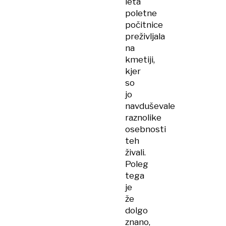
leta
poletne
počitnice
preživljala
na
kmetiji,
kjer
so
jo
navduševale
raznolike
osebnosti
teh
živali.
Poleg
tega
je
že
dolgo
znano,