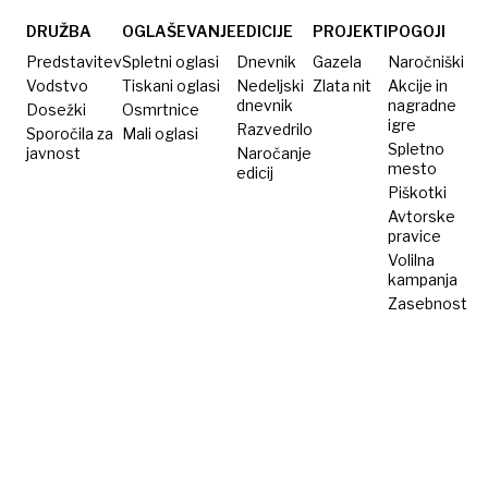
DRUŽBA
OGLAŠEVANJE
EDICIJE
PROJEKTI
POGOJI
Predstavitev
Spletni oglasi
Dnevnik
Gazela
Naročniški
Vodstvo
Tiskani oglasi
Nedeljski
Zlata nit
Akcije in
dnevnik
nagradne
Dosežki
Osmrtnice
igre
Razvedrilo
Sporočila za
Mali oglasi
Spletno
javnost
Naročanje
mesto
edicij
Piškotki
Avtorske
pravice
Volilna
kampanja
Zasebnost