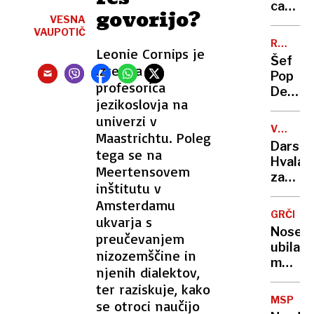
z
carski
govorijo?
refer
VESNA
rezom
VAUPOTIČ
v
RUMENE
Leonie Cornips je
trebuh
NOVICE
Šef
pozabil
izredna
Pop
gazo
profesorica
Design
jezikoslovja na
spal
univerzi v
z
VREME
Maastrichtu. Poleg
več
IN
Dars:
tega se na
kot
CESTE
Hvala
500
Meertensovem
za
ženska
inštitutu v
vašo
Jelinči
Amsterdamu
strpno
je
GRČIJA
ukvarja s
in
Murku
Nosečn
preučevanjem
previd
podaril
ubila
nizozemščine in
na
rolex
moža
cestah
njenih dialektov,
in ga
ter raziskuje, kako
zakopa
MSP
se otroci naučijo
na