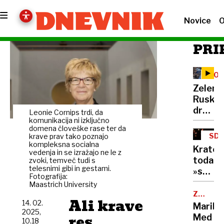
Novice
O
PRI
VOJ
V
Zelensk
UKR
Ruski
dron
Leonie Cornips trdi, da
z
komunikacija ni izključno
domena človeške rase ter da
eksplo
SD
krave prav tako poznajo
zadel
kompleksna socialna
NAS
Kratek
vedenja in se izražajo ne le z
jedrsk
toda
zvoki, temveč tudi s
elektr
telesnimi gibi in gestami.
»spore
v
Fotografija:
zakon:
Maastrich University
Černob
Nad
ZDRAVN
Ali krave
NAPAKA
14. 02.
dodat
Maribo
2025,
umetni
res
Med
10.18