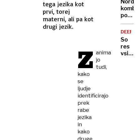
Nordijs
tega jezika kot
dvoriš
kombin
prvi, torej
poskrb
materni, ali pa kot
za
drugi jezik.
drugo
DEEPFA
sloven
So
kolajno
res
Z
v
anima
vsi
Lake
jo
ti
Placid
tudi,
zvezdn
dvignil
kako
sredin
se
Kanyej
ljudje
identificirajo
prek
rabe
jezika
in
kako
druge