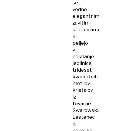
še
vedno
elegantnimi
zavitimi
stopnicami,
ki
peljejo
v
nekdanje
jedilnice,
trideset
kvadratnih
metrov
kristalov
iz
tovarne
Swarowski.
Lestenec
je
nekoliko