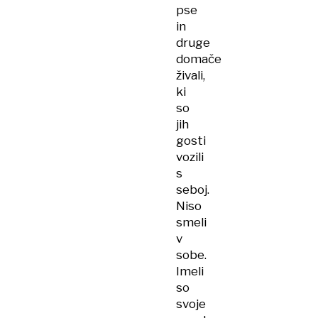
pse
in
druge
domače
živali,
ki
so
jih
gosti
vozili
s
seboj.
Niso
smeli
v
sobe.
Imeli
so
svoje