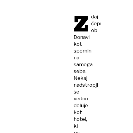
Z
daj
čepi
ob
Donavi
kot
spomin
na
samega
sebe.
Nekaj
nadstropji
še
vedno
deluje
kot
hotel,
ki
pa