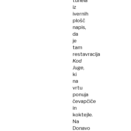
tunela
iz
ivernih
plošč
napis,
da
je
tam
restavracija
Kod
Juge
,
ki
na
vrtu
ponuja
čevapčiče
in
koktejle.
Na
Donavo