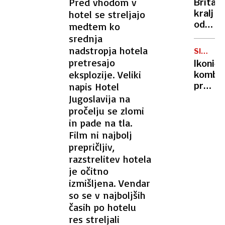
Pred vhodom v
Britan
Nico
hotel se streljajo
kralj
pa
odpove
medtem ko
njen
obvezn
srednja
sin
zaradi
nadstropja hotela
SIMBOL
strans
HIPIJEV
pretresajo
Ikoničn
učinko
eksplozije. Veliki
kombi
zdravlj
napis Hotel
praznu
raka
75.
Jugoslavija na
rojstni
pročelju se zlomi
dan
in pade na tla.
Film ni najbolj
prepričljiv,
razstrelitev hotela
je očitno
izmišljena. Vendar
so se v najboljših
časih po hotelu
res streljali