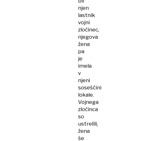
bil
njen
lastnik
vojni
zločinec,
njegova
žena
pa
je
imela
v
njeni
soseščini
lokale.
Vojnega
zločinca
so
ustrelili,
žena
še