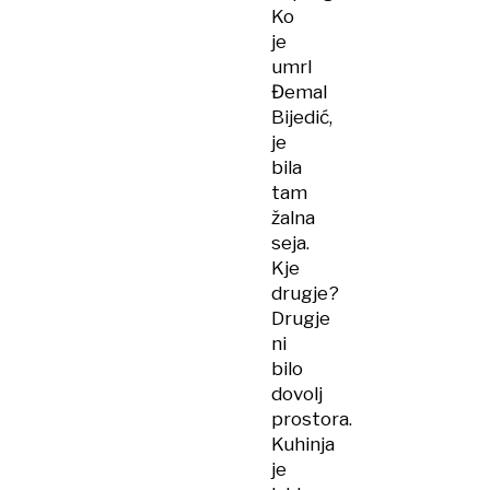
Ko
je
umrl
Đemal
Bijedić,
je
bila
tam
žalna
seja.
Kje
drugje?
Drugje
ni
bilo
dovolj
prostora.
Kuhinja
je