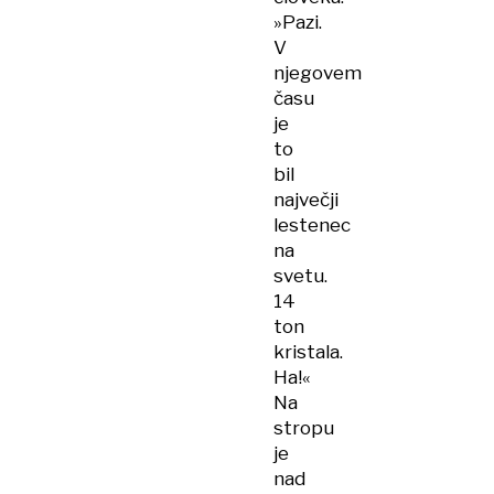
»Pazi.
V
njegovem
času
je
to
bil
največji
lestenec
na
svetu.
14
ton
kristala.
Ha!«
Na
stropu
je
nad