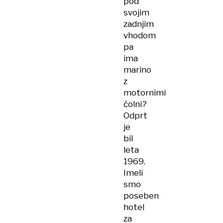
pod
svojim
zadnjim
vhodom
pa
ima
marino
z
motornimi
čolni?
Odprt
je
bil
leta
1969.
Imeli
smo
poseben
hotel
za