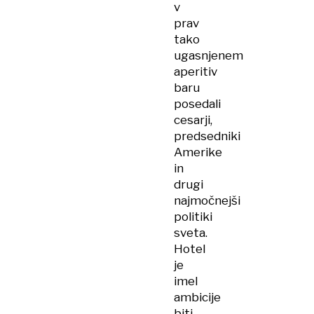
v
prav
tako
ugasnjenem
aperitiv
baru
posedali
cesarji,
predsedniki
Amerike
in
drugi
najmočnejši
politiki
sveta.
Hotel
je
imel
ambicije
biti