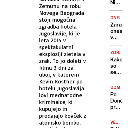
Nikoli
Zemunu na robu
nisem
Novega Beograda
pomisli
ONESNA
stoji mogočna
da je
Zaradi
zgradba hotela
to v
onesna
Jugoslavije, ki je
moji
v
leta 2014 v
Ljublja
delu
spektakularni
sploh
Logat
mogoč
ZDRAVS
eksploziji zletela v
voda
Kako
zrak. To jo doleti v
nepitn
so
filmu 3 dni za
se
uboj, v katerem
zasuka
Kevin Kostner po
cilji
hotelu Jugoslavija
ODMEV
Golobo
lovi mednarodne
Po
vlade
Dončić
kriminalce, ki
prodaji
kupujejo in
Karma
prodajajo kovček z
je
atomsko bombo.
VELIKA
psica,
BRITANI