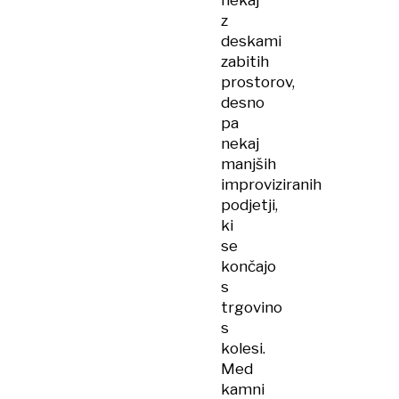
nekaj
z
deskami
zabitih
prostorov,
desno
pa
nekaj
manjših
improviziranih
podjetji,
ki
se
končajo
s
trgovino
s
kolesi.
Med
kamni