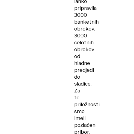
lahko
pripravila
3000
banketnih
obrokov.
3000
celotnih
obrokov
od
hladne
predjedi
do
sladice.
Za
te
priložnosti
smo
imeli
pozlačen
pribor.