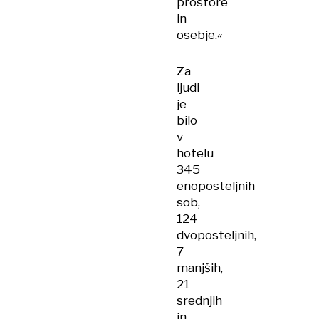
prostore
in
osebje.«
Za
ljudi
je
bilo
v
hotelu
345
enoposteljnih
sob,
124
dvoposteljnih,
7
manjših,
21
srednjih
in