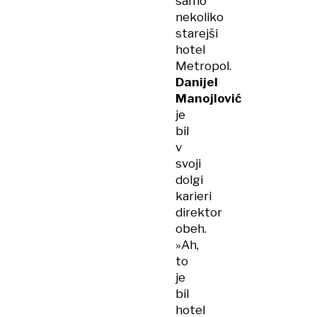
samo
nekoliko
starejši
hotel
Metropol.
Danijel
Manojlović
je
bil
v
svoji
dolgi
karieri
direktor
obeh.
»Ah,
to
je
bil
hotel