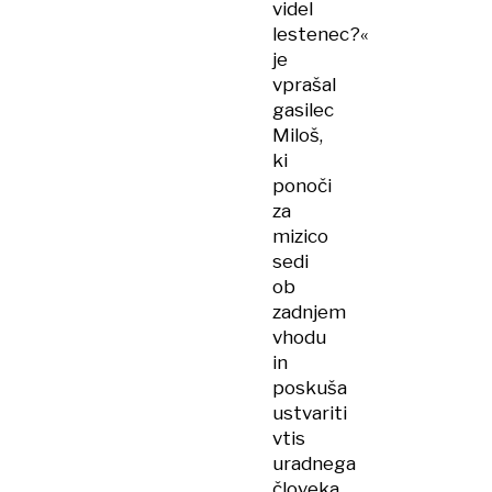
videl
lestenec?«
je
vprašal
gasilec
Miloš,
ki
ponoči
za
mizico
sedi
ob
zadnjem
vhodu
in
poskuša
ustvariti
vtis
uradnega
človeka.