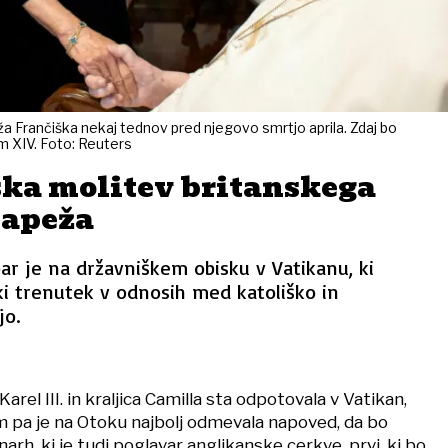
apeža Frančiška nekaj tednov pred njegovo smrtjo aprila. Zdaj bo
m XIV. Foto: Reuters
ka molitev britanskega
papeža
par je na državniškem obisku v Vatikanu, ki
i trenutek v odnosih med katoliško in
jo.
 Karel III. in kraljica Camilla sta odpotovala v Vatikan,
 pa je na Otoku najbolj odmevala napoved, da bo
arh, ki je tudi poglavar anglikanske cerkve, prvi, ki bo