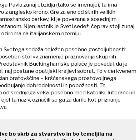
ega Pavla zunaj obzidja (tako se imenuje); ta ima
 z angleško krono. Gre za eno od štirih velikih
 samostansko cerkev, ki je povezana s sosednjim
tanom. Njen lastnik je Sveti sedež, čeprav stoji zunaj
 oziroma na italijanskem ozemlju.
m Svetega sedeža deležen posebne gostoljubnosti:
n poseben stol »v znamenje praznovanja skupnih
Predstavnik Buckinghamske palače je povedal, da je
l, naj postane opatijski kraljevi sobrat. To v cerkvenem
lan bratovščine – krščanskega prostovoljnega
spodbujanje dobrodelnosti in pobožnosti. Te
o od srednjega veka, posebno med katoliki, luteranci in
rejel ta naziv, označili so ga za darilo kot priznanje
va.
ve bo skrb za stvarstvo in bo temeljila na