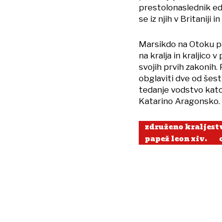
prestolonaslednik ede
se iz njih v Britaniji 
Marsikdo na Otoku p
na kralja in kraljico 
svojih prvih zakonih. P
obglaviti dve od šest
tedanje vodstvo katol
Katarino Aragonsko.
združeno kraljest
papež leon xiv.