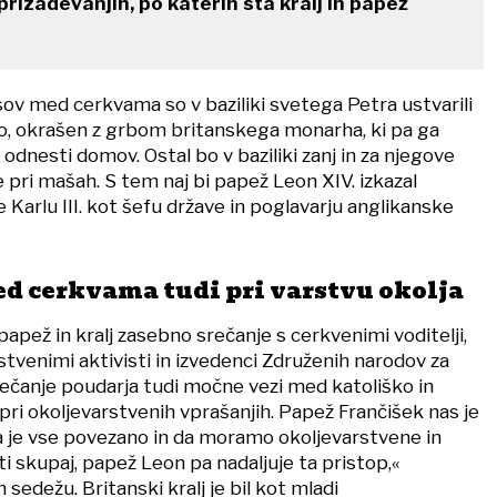
prizadevanjih, po katerih sta kralj in papež
sov med cerkvama so v baziliki svetega Petra ustvarili
o, okrašen z grbom britanskega monarha, ki pa ga
 odnesti domov. Ostal bo v baziliki zanj in za njegove
 pri mašah. S tem naj bi papež Leon XIV. izkazal
Karlu III. kot šefu države in poglavarju anglikanske
d cerkvama tudi pri varstvu okolja
apež in kralj zasebno srečanje s cerkvenimi voditelji,
stvenimi aktivisti in izvedenci Združenih narodov za
rečanje poudarja tudi močne vezi med katoliško in
pri okoljevarstvenih vprašanjih. Papež Frančišek nas je
a je vse povezano in da moramo okoljevarstvene in
ti skupaj, papež Leon pa nadaljuje ta pristop,«
sedežu. Britanski kralj je bil kot mladi