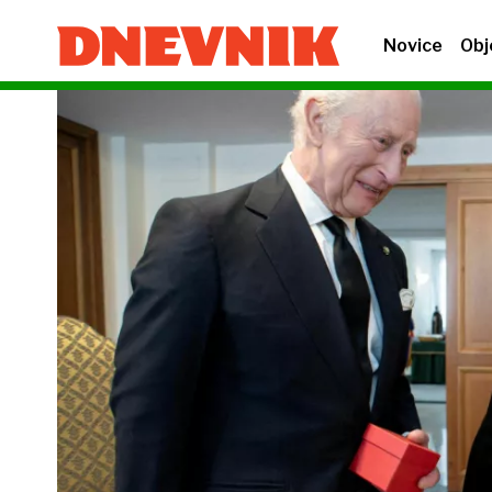
Novice
Obj