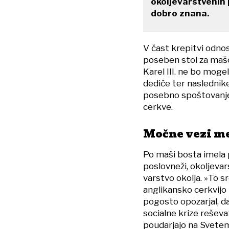
okoljevarstvenih 
dobro znana.
V čast krepitvi odno
poseben stol za maš
Karel III. ne bo mogel
dediče ter naslednike
posebno spoštovanje 
cerkve.
Močne vezi me
Po maši bosta imela p
poslovneži, okoljevar
varstvo okolja. »To s
anglikansko cerkvijo 
pogosto opozarjal, d
socialne krize reševa
poudarjajo na Svetem 