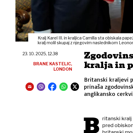
Kralj Karel III. in kraljica Camilla sta obiskala p
kralj molil skupaj z njegovim naslednikom Leono
Zgodovins
23. 10. 2025, 12.38
kralja in 
BRANE KASTELIC,
LONDON
Britanski kraljevi 
prinaša zgodovinsk
anglikansko cerkvi
B
ritanski kralj
pred obiskom
britanski mon