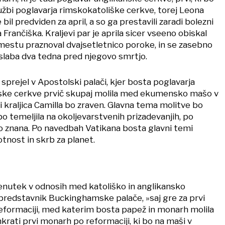
družbi poglavarja rimskokatoliške cerkve, torej Leona
e bil predviden za april, a so ga prestavili zaradi bolezni
Frančiška. Kraljevi par je aprila sicer vseeno obiskal
mestu praznoval dvajsetletnico poroke, in se zasebno
 slaba dva tedna pred njegovo smrtjo.
 sprejel v Apostolski palači, kjer bosta poglavarja
nske cerkve prvič skupaj molila med ekumensko mašo v
di kraljica Camilla bo zraven. Glavna tema molitve bo
bo temeljila na okoljevarstvenih prizadevanjih, po
o znana. Po navedbah Vatikana bosta glavni temi
tnost in skrb za planet.
nutek v odnosih med katoliško in anglikansko
l predstavnik Buckinghamske palače, »saj gre za prvi
reformaciji, med katerim bosta papež in monarh molila
 hkrati prvi monarh po reformaciji, ki bo na maši v