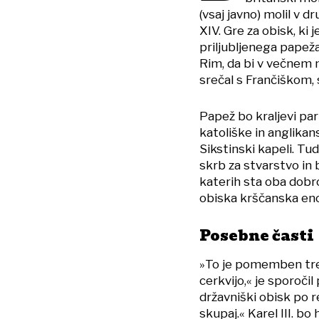
(vsaj javno) molil v 
XIV. Gre za obisk, ki j
priljubljenega papeža 
Rim, da bi v večnem 
srečal s Frančiškom,
Papež bo kraljevi par
katoliške in anglika
Sikstinski kapeli. Tu
skrb za stvarstvo in 
katerih sta oba dobr
obiska krščanska eno
Posebne časti
»To je pomemben tre
cerkvijo,« je sporoči
državniški obisk po 
skupaj.« Karel III. bo