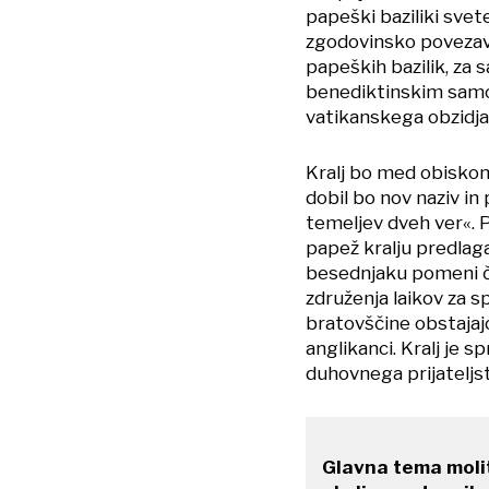
papeški baziliki svet
zgodovinsko povezavo
papeških bazilik, za
benediktinskim samos
vatikanskega obzidja
Kralj bo med obisko
dobil bo nov naziv i
temeljev dveh ver«. 
papež kralju predlaga
besednjaku pomeni č
združenja laikov za 
bratovščine obstajaj
anglikanci. Kralj je sp
duhovnega prijateljst
Glavna tema molit