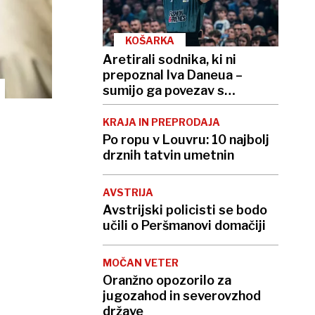
KOŠARKA
Aretirali sodnika, ki ni
prepoznal Iva Daneua –
sumijo ga povezav s
kriminalno združbo
KRAJA IN PREPRODAJA
Po ropu v Louvru: 10 najbolj
drznih tatvin umetnin
AVSTRIJA
Avstrijski policisti se bodo
učili o Peršmanovi domačiji
MOČAN VETER
Oranžno opozorilo za
jugozahod in severovzhod
države