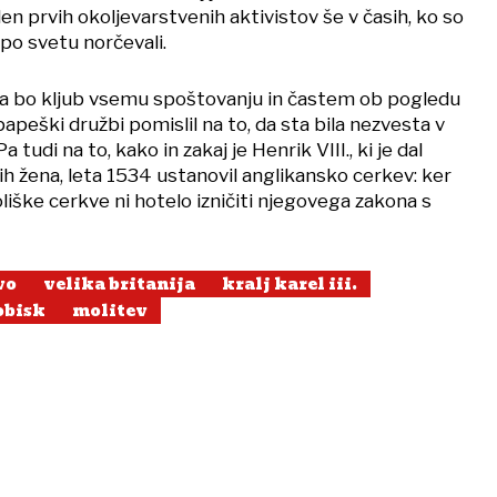
n prvih okoljevarstvenih aktivistov še v časih, ko so
in po svetu norčevali.
a bo kljub vsemu spoštovanju in častem ob pogledu
v papeški družbi pomislil na to, da sta bila nezvesta v
a tudi na to, kako in zakaj je Henrik VIII., ki je dal
ih žena, leta 1534 ustanovil anglikansko cerkev: ker
iške cerkve ni hotelo izničiti njegovega zakona s
vo
velika britanija
kralj karel iii.
obisk
molitev