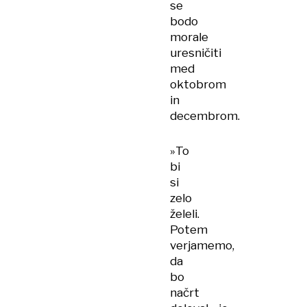
se
bodo
morale
uresničiti
med
oktobrom
in
decembrom.
»To
bi
si
zelo
želeli.
Potem
verjamemo,
da
bo
načrt