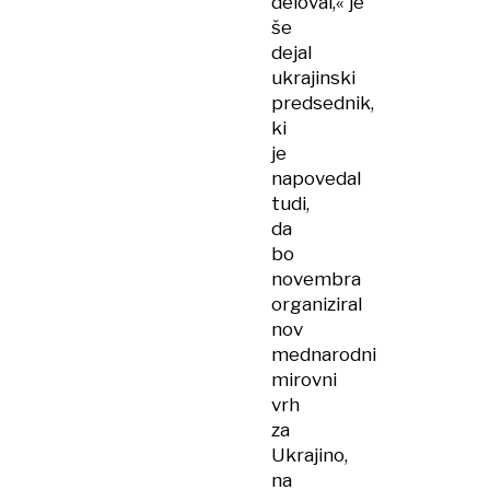
deloval,« je
še
dejal
ukrajinski
predsednik,
ki
je
napovedal
tudi,
da
bo
novembra
organiziral
nov
mednarodni
mirovni
vrh
za
Ukrajino,
na