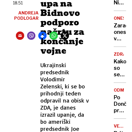
upa na
Nikoli
18.51
nisem
Bidnovo
ANDREJA
pomisli
PODLOGAR
ONESNA
podporo
da je
Zaradi
načrtu za
to v
onesna
moji
končanje
v
Ljublja
delu
vojne
sploh
Logat
mogoč
ZDRAVS
voda
Kako
Ukrajinski
nepitn
so
predsednik
se
Volodimir
zasuka
Zelenski, ki se bo
cilji
ODMEV
prihodnji teden
Golobo
Po
odpravil na obisk v
vlade
Dončić
ZDA, je danes
prodaji
izrazil upanje, da
Karma
bo ameriški
je
VELIKA
predsednik Joe
psica,
BRITANI