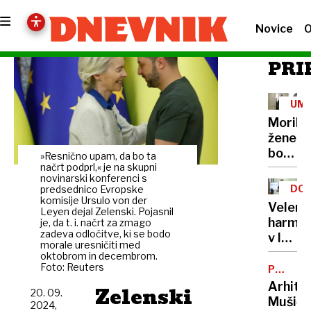
Novice
O
PRI
UM
Morile
žene
bo
»Resnično upam, da bo ta
sedel
načrt podprl,« je na skupni
novinarski konferenci s
21
DOB
predsednico Evropske
let
komisije Ursulo von der
PRO
Velenj
Leyen dejal Zelenski. Pojasnil
harmon
je, da t. i. načrt za zmago
zadeva odločitve, ki se bodo
v lov
morale uresničiti med
na
oktobrom in decembrom.
Foto: Reuters
nov
POTNIŠK
CENTER
Guinne
Arhite
Zelenski
20. 09.
rekord
Mušič:
2024,