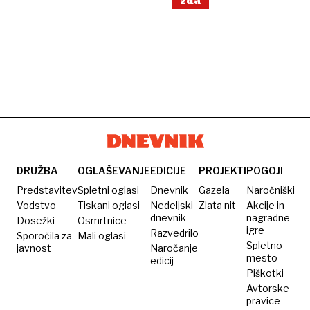
zda
DRUŽBA
OGLAŠEVANJE
EDICIJE
PROJEKTI
POGOJI
Predstavitev
Spletni oglasi
Dnevnik
Gazela
Naročniški
Vodstvo
Tiskani oglasi
Nedeljski
Zlata nit
Akcije in
dnevnik
nagradne
Dosežki
Osmrtnice
igre
Razvedrilo
Sporočila za
Mali oglasi
Spletno
javnost
Naročanje
mesto
edicij
Piškotki
Avtorske
pravice