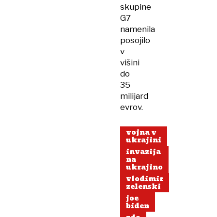
skupine
G7
namenila
posojilo
v
višini
do
35
milijard
evrov.
vojna v
ukrajini
invazija
na
ukrajino
vlodimir
zelenski
joe
biden