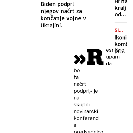
Britan
Biden podprl
Nico
kralj
njegov načrt za
pa
odpove
končanje vojne v
njen
obvezn
sin
Ukrajini.
zaradi
SIMBOL
strans
HIPIJEV
Ikoničn
učinko
kombi
»R
zdravlj
esnično
praznu
raka
upam,
75.
da
rojstni
dan
bo
ta
načrt
podprl,« je
na
skupni
novinarski
konferenci
s
predsednico