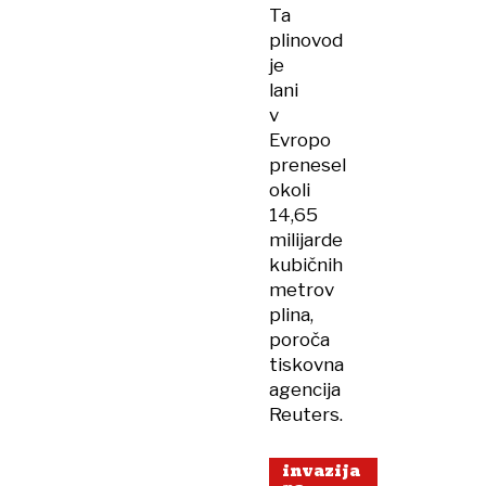
Ta
plinovod
je
lani
v
Evropo
prenesel
okoli
14,65
milijarde
kubičnih
metrov
plina,
poroča
tiskovna
agencija
Reuters.
invazija