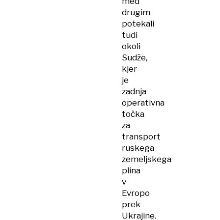
med
drugim
potekali
tudi
okoli
Sudže,
kjer
je
zadnja
operativna
točka
za
transport
ruskega
zemeljskega
plina
v
Evropo
prek
Ukrajine.