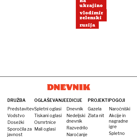
na
ukrajino
vlodimir
zelenski
rusija
DRUŽBA
OGLAŠEVANJE
EDICIJE
PROJEKTI
POGOJI
Predstavitev
Spletni oglasi
Dnevnik
Gazela
Naročniški
Vodstvo
Tiskani oglasi
Nedeljski
Zlata nit
Akcije in
dnevnik
nagradne
Dosežki
Osmrtnice
igre
Razvedrilo
Sporočila za
Mali oglasi
Spletno
javnost
Naročanje