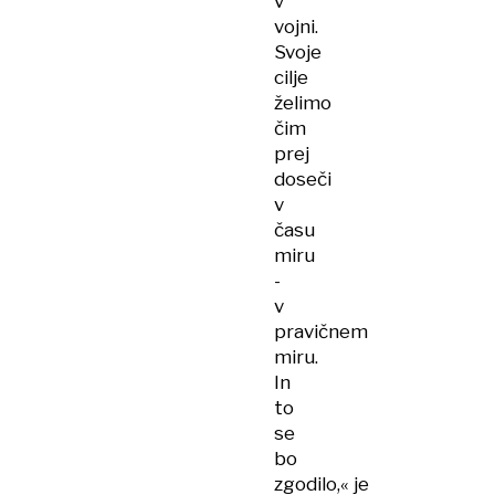
v
vojni.
Svoje
cilje
želimo
čim
prej
doseči
v
času
miru
-
v
pravičnem
miru.
In
to
se
bo
zgodilo,« je