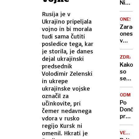
Nikoli
nisem
Rusija je v
pomisli
ONESNA
Ukrajino pripeljala
da je
Zaradi
vojno in bi morala
to v
onesna
tudi sama čutiti
moji
v
posledice tega, kar
Ljublja
delu
je storila, je danes
sploh
Logat
mogoč
ZDRAVS
dejal ukrajinski
voda
Kako
predsednik
nepitn
so
Volodimir Zelenski
se
in ukrepe
zasuka
ukrajinske vojske
cilji
označil za
ODMEV
Golobo
učinkovite, pri
Po
vlade
Dončić
čemer nedavnega
prodaji
vdora v rusko
Karma
regijo Kursk ni
je
omenil. Hkrati je
VELIKA
psica,
BRITANI