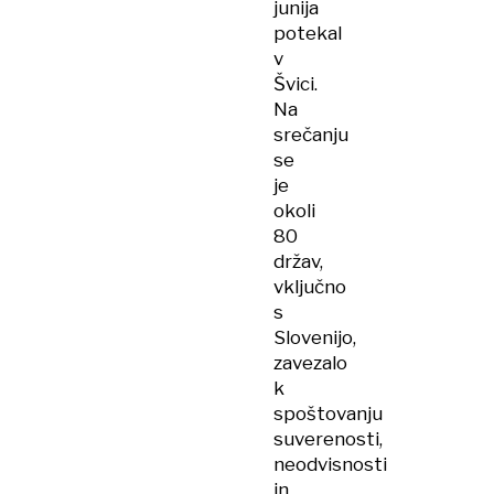
junija
potekal
v
Švici.
Na
srečanju
se
je
okoli
80
držav,
vključno
s
Slovenijo,
zavezalo
k
spoštovanju
suverenosti,
neodvisnosti
in