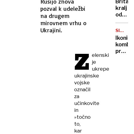
Rusijo znova
Britan
Nico
pozval k udeležbi
kralj
pa
odpove
na drugem
njen
obvezn
mirovnem vrhu o
sin
zaradi
Ukrajini.
SIMBOL
strans
HIPIJEV
Ikoničn
učinko
kombi
zdravlj
Z
praznu
raka
elenski
75.
je
rojstni
ukrepe
dan
ukrajinske
vojske
označil
za
učinkovite
in
»točno
to,
kar