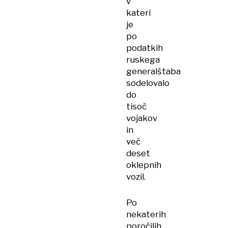
v
kateri
je
po
podatkih
ruskega
generalštaba
sodelovalo
do
tisoč
vojakov
in
več
deset
oklepnih
vozil.
Po
nekaterih
poročilih