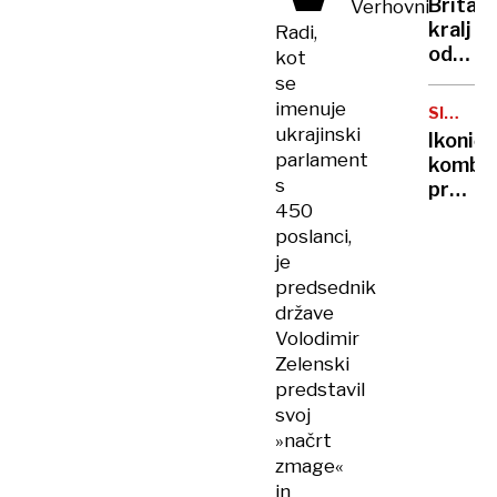
Britan
Verhovni
Nico
kralj
Radi,
pa
odpove
kot
njen
obvezn
se
sin
zaradi
imenuje
SIMBOL
strans
HIPIJEV
ukrajinski
Ikoničn
učinko
parlament
kombi
zdravlj
s
praznu
raka
450
75.
poslanci,
rojstni
je
dan
predsednik
države
Volodimir
Zelenski
predstavil
svoj
»načrt
zmage«
in