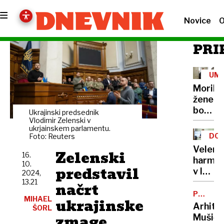
Novice
O
PRI
UM
Morile
žene
bo
Ukrajinski predsednik
sedel
Vlodimir Zelenski v
ukrjainskem parlamentu.
21
DOB
Foto: Reuters
let
PRO
Velenj
Zelenski
16.
harmon
10.
predstavil
v lov
2024,
na
13.21
načrt
nov
POTNIŠK
MIHAEL
ukrajinske
CENTER
Guinne
Arhite
ŠORL
rekord
zmage
Mušič: