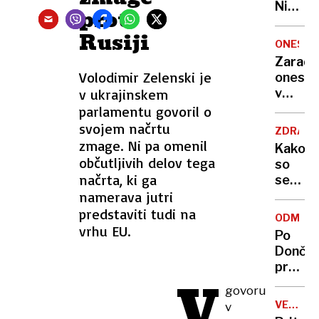
Nikoli
proti
nisem
Rusiji
pomisli
ONESNA
da je
Zaradi
to v
Volodimir Zelenski je
onesna
moji
v ukrajinskem
v
Ljublja
delu
parlamentu govoril o
sploh
Logat
svojem načrtu
mogoč
ZDRAVS
voda
zmage. Ni pa omenil
Kako
nepitn
občutljivih delov tega
so
načrta, ki ga
se
namerava jutri
zasuka
cilji
predstaviti tudi na
ODMEV
Golobo
vrhu EU.
Po
vlade
Dončić
prodaji
V
Karma
govoru
je
VELIKA
v
psica,
BRITANI