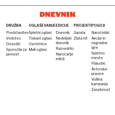
DRUŽBA
OGLAŠEVANJE
EDICIJE
PROJEKTI
POGOJI
Predstavitev
Spletni oglasi
Dnevnik
Gazela
Naročniški
Vodstvo
Tiskani oglasi
Nedeljski
Zlata nit
Akcije in
dnevnik
nagradne
Dosežki
Osmrtnice
igre
Razvedrilo
Sporočila za
Mali oglasi
Spletno
javnost
Naročanje
mesto
edicij
Piškotki
Avtorske
pravice
Volilna
kampanja
Zasebnost