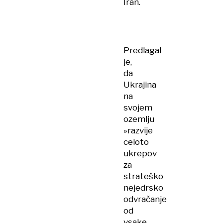
Iran.
Predlagal
je,
da
Ukrajina
na
svojem
ozemlju
»razvije
celoto
ukrepov
za
strateško
nejedrsko
odvračanje
od
vsake