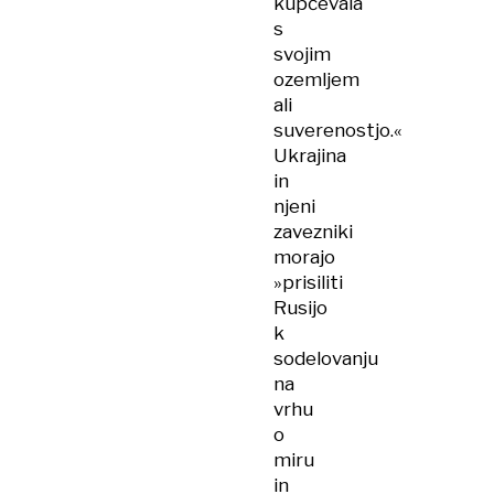
kupčevala
s
svojim
ozemljem
ali
suverenostjo.«
Ukrajina
in
njeni
zavezniki
morajo
»prisiliti
Rusijo
k
sodelovanju
na
vrhu
o
miru
in