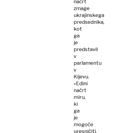
načrt
zmage
ukrajinskega
predsednika,
kot
ga
je
predstavil
v
parlamentu
v
Kijevu.
»Edini
načrt
miru,
ki
ga
je
mogoče
uresničiti,