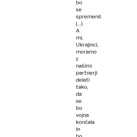
bo
se
spremenil.
(…)
A
mi,
Ukrajinci,
moramo
z
našimi
partnerji
delati
tako,
da
se
bo
vojna
končala
in
bo