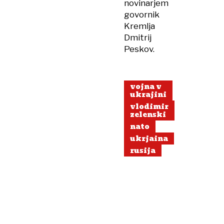
novinarjem
govornik
Kremlja
Dmitrij
Peskov.
vojna v
ukrajini
vlodimir
zelenski
nato
ukrjaina
rusija