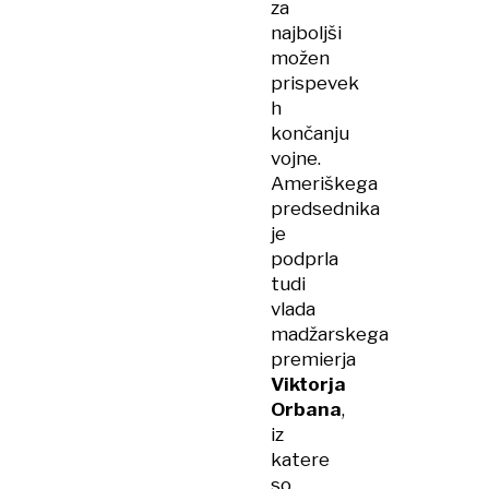
za
najboljši
možen
prispevek
h
končanju
vojne.
Ameriškega
predsednika
je
podprla
tudi
vlada
madžarskega
premierja
Viktorja
Orbana
,
iz
katere
so