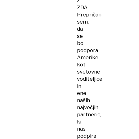
z
ZDA.
Prepričan
sem,
da
se
bo
podpora
Amerike
kot
svetovne
voditeljice
in
ene
naših
največjih
partneric,
ki
nas
podpira