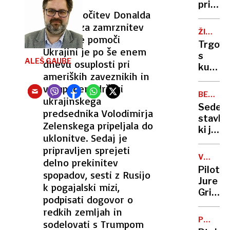
omahni
pričako
Hitra odločitev Donalda
v
smo,
smrt?
Trumpa za zamrznitev
da
ŽIVALI
ameriške pomoči
bomo
/
Trgovc
bolj
TRGOVA
Ukrajini je po še enem
s
S
konkur
ALEŠ GAUBE
dnevu osuplosti pri
kužki
PSI
ameriških zaveznikih in
izkoriš
v napadeni državi
faceb
BESEDE
ukrajinskega
NAJMLAJ
Sedem
predsednika Volodimirja
1.
stavko
DEL
Zelenskega pripeljala do
ki jih
uklonitve. Sedaj je
ne
pripravljen sprejeti
izreci
V
delno prekinitev
otrok
ZRAKU
Pilot
spopadov, sesti z Rusijo
Jure
k pogajalski mizi,
Griljc:
podpisati dogovor o
Kdaj
redkih zemljah in
bo
PUSTNI
sodelovati s Trumpom
pacien
KARNEV