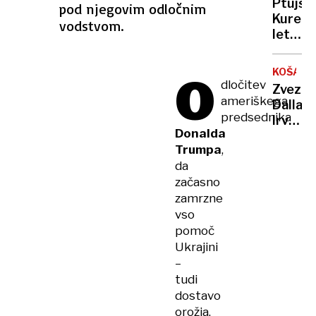
Ptujsk
pod njegovim odločnim
tudi
Kurent
vodstvom.
pri
letos
nas
obiska
v eni
več
O
uri
KOŠARK
kot
dločitev
na
Zvezdn
100.0
ameriškega
kiruršk
Dallas
ljudi
predsednika
mizi?
Irving
Donalda
že
Trumpa
,
končal
da
sezon
začasno
zamrzne
vso
pomoč
Ukrajini
–
tudi
dostavo
orožja,