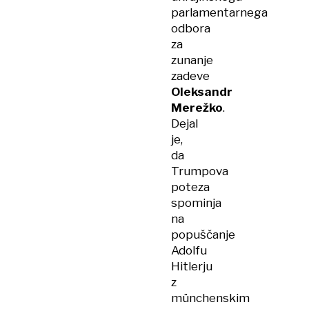
parlamentarnega
odbora
za
zunanje
zadeve
Oleksandr
Merežko
.
Dejal
je,
da
Trumpova
poteza
spominja
na
popuščanje
Adolfu
Hitlerju
z
münchenskim