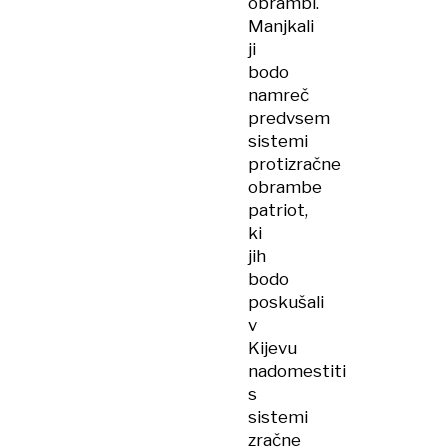
obrambi.
Manjkali
ji
bodo
namreč
predvsem
sistemi
protizračne
obrambe
patriot,
ki
jih
bodo
poskušali
v
Kijevu
nadomestiti
s
sistemi
zračne