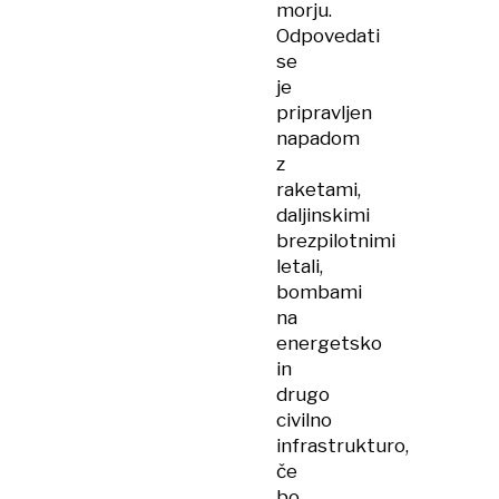
morju.
Odpovedati
se
je
pripravljen
napadom
z
raketami,
daljinskimi
brezpilotnimi
letali,
bombami
na
energetsko
in
drugo
civilno
infrastrukturo,
če
bo