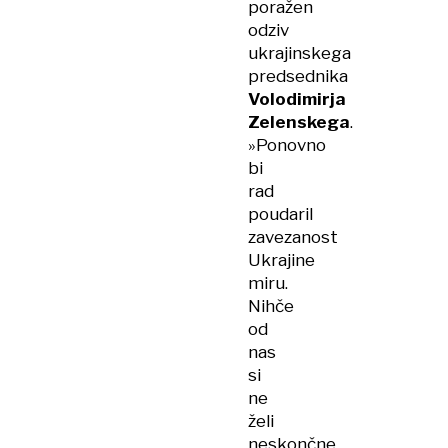
poražen
odziv
ukrajinskega
predsednika
Volodimirja
Zelenskega
.
»Ponovno
bi
rad
poudaril
zavezanost
Ukrajine
miru.
Nihče
od
nas
si
ne
želi
neskončne