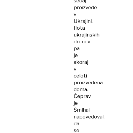
sedaj
proizvede
v
Ukrajini,
flota
ukrajinskih
dronov
pa
je
skoraj
v
celoti
proizvedena
doma.
Čeprav
je
Šmihal
napovedoval,
da
se