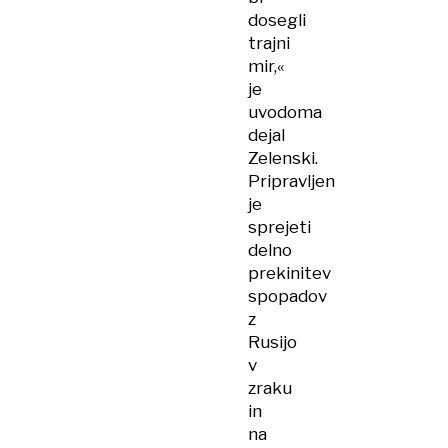
dosegli
trajni
mir,«
je
uvodoma
dejal
Zelenski.
Pripravljen
je
sprejeti
delno
prekinitev
spopadov
z
Rusijo
v
zraku
in
na