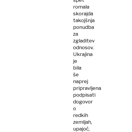
spet
romala
skorajda
takojšnja
ponudba
za
zgladitev
odnosov.
Ukrajina
je
bila
še
naprej
pripravljena
podpisati
dogovor
o
redkih
zemljah,
upajoč,