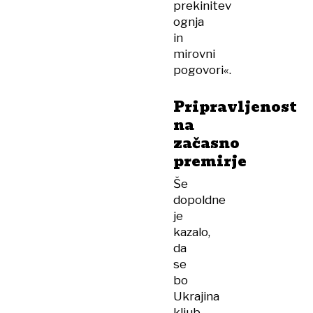
prekinitev
ognja
in
mirovni
pogovori«.
Pripravljenost
na
začasno
premirje
Še
dopoldne
je
kazalo,
da
se
bo
Ukrajina
kljub