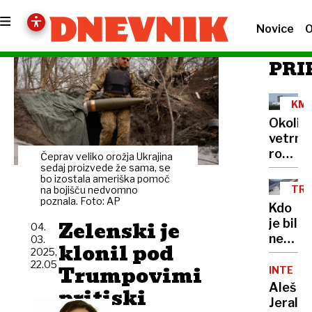
Novice
O
PRI
KME
ZEM
Okoli
vetrnic
rompo
Čeprav veliko orožja Ukrajina
fotovo
sedaj proizvede že sama, se
bo izostala ameriška pomoč
pa ni
TRA
na bojišču nedvomno
moteč
poznala. Foto: AP
Kdo
Zelenski je
je bil
04.
nesreč
03.
klonil pod
2025,
Hrvat,
22.05
Trumpovimi
ki je
INTERVJ
na
Aleš
pritiski
Grinto
Jerala: