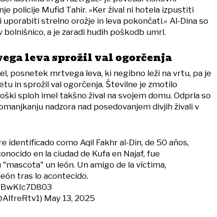
 policije Mufid Tahir. »Ker žival ni hotela izpustiti
porabiti strelno orožje in leva pokončati.« Al-Dina so
 v bolnišnico, a je zaradi hudih poškodb umrl.
ega leva sprožil val ogorčenja
, posnetek mrtvega leva, ki negibno leži na vrtu, pa je
etu in sprožil val ogorčenja. Številne je zmotilo
oški sploh imel takšno žival na svojem domu. Odprla so
pomanjkanju nadzora nad posedovanjem divjih živali v
identificado como Aqil Fakhr al-Din, de 50 años,
onocido en la ciudad de Kufa en Najaf, fue
 "mascota" un león. Un amigo de la víctima,
león tras lo acontecido.
m/BwKIc7D803
 (@AlfreRtv1)
May 13, 2025