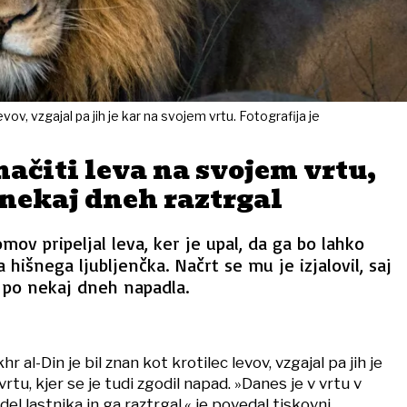
levov, vzgajal pa jih je kar na svojem vrtu. Fotografija je
ačiti leva na svojem vrtu,
o nekaj dneh raztrgal
mov pripeljal leva, ker je upal, da ga bo lahko
 hišnega ljubljenčka. Načrt se mu je izjalovil, saj
e po nekaj dneh napadla.
hr al-Din je bil znan kot krotilec levov, vzgajal pa jih je
rtu, kjer se je tudi zgodil napad. »Danes je v vrtu v
el lastnika in ga raztrgal,« je povedal tiskovni