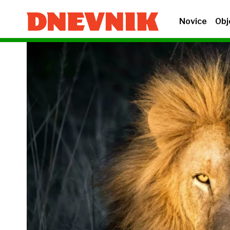
Novice
Obj