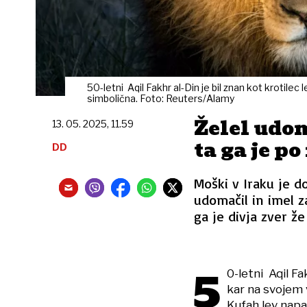
50-letni Aqil Fakhr al-Din je bil znan kot krotilec 
simbolična. Foto: Reuters/Alamy
Želel udom
13. 05. 2025, 11.59
ta ga je p
DD
Moški v Iraku je do
udomačil in imel za
ga je divja zver ž
5
0-letni Aqil Fak
kar na svojem v
Kufah lev napad