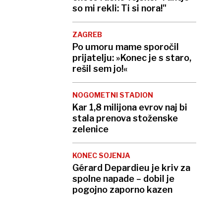
so mi rekli: Ti si nora!"
ZAGREB
Po umoru mame sporočil
prijatelju: »Konec je s staro,
rešil sem jo!«
NOGOMETNI STADION
Kar 1,8 milijona evrov naj bi
stala prenova stoženske
zelenice
KONEC SOJENJA
Gérard Depardieu je kriv za
spolne napade – dobil je
pogojno zaporno kazen