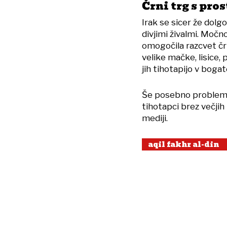
Črni trg s pro
Irak se sicer že dol
divjimi živalmi. Moč
omogočila razcvet črne
velike mačke, lisice, p
jih tihotapijo v boga
Še posebno problemat
tihotapci brez večjih 
mediji.
aqil fakhr al-din