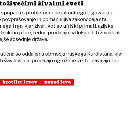
stoživečimi živalmi cveti
go spopada s problemom nezakonitega trgovanja z
no povpraševanje in pomanjkljiva zakonodaja sta
ga trga, kjer živali, kot so afriški primati, azijske
lazilci in ptice, redno prodajajo na lokalnih tržnicah ali
tejše sosednje države.
ična so oddaljena območja iraškega Kurdistana, kjer
težav lovijo in prodajajo ogrožene vrste, navajajo tuji
krotilec levov
napad leva