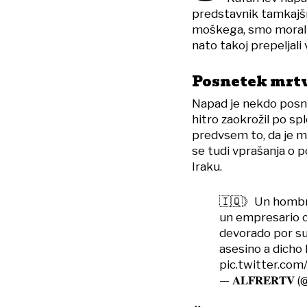
predstavnik tamkajšnje
moškega, smo morali u
nato takoj prepeljali
Posnetek mrtv
Napad je nekdo posnel
hitro zaokrožil po spl
predvsem to, da je m
se tudi vprašanja o 
Iraku.
🇮🇶》Un hombre 
un empresario c
devorado por su
asesino a dicho 
pic.twitter.co
— 𝐀𝐋𝐅𝐑𝐄𝐑𝐓𝐕