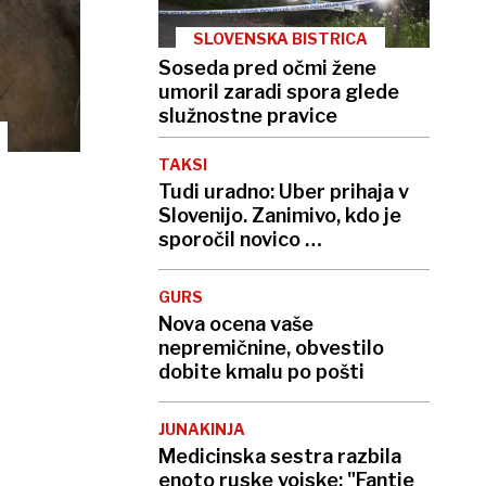
SLOVENSKA BISTRICA
Soseda pred očmi žene
umoril zaradi spora glede
služnostne pravice
TAKSI
Tudi uradno: Uber prihaja v
Slovenijo. Zanimivo, kdo je
sporočil novico …
GURS
Nova ocena vaše
nepremičnine, obvestilo
dobite kmalu po pošti
JUNAKINJA
Medicinska sestra razbila
enoto ruske vojske: "Fantje