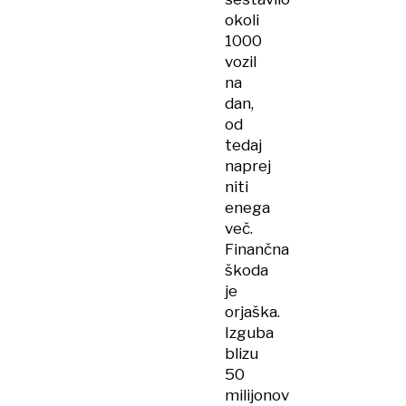
okoli
1000
vozil
na
dan,
od
tedaj
naprej
niti
enega
več.
Finančna
škoda
je
orjaška.
Izguba
blizu
50
milijonov