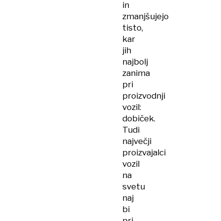
in
zmanjšujejo
tisto,
kar
jih
najbolj
zanima
pri
proizvodnji
vozil:
dobiček.
Tudi
največji
proizvajalci
vozil
na
svetu
naj
bi
pri