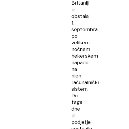
Britaniji
je
obstala
1.
septembra
po
velikem
nočnem
hekerskem
napadu
na
njen
računalniški
sistem.
Do
tega
dne
je
podjetje
sestavilo