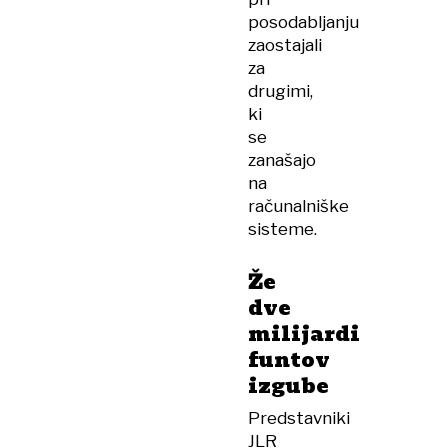
posodabljanju
zaostajali
za
drugimi,
ki
se
zanašajo
na
računalniške
sisteme.
Že
dve
milijardi
funtov
izgube
Predstavniki
JLR