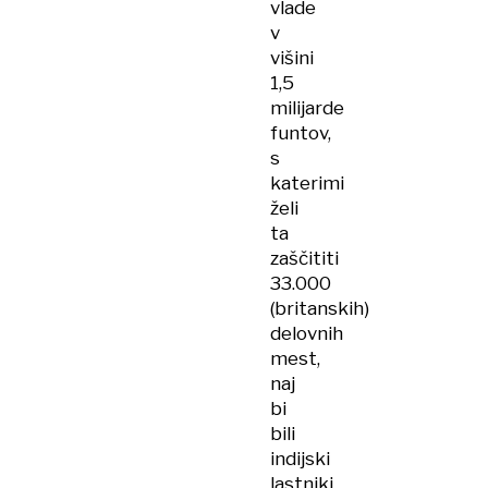
vlade
v
višini
1,5
milijarde
funtov,
s
katerimi
želi
ta
zaščititi
33.000
(britanskih)
delovnih
mest,
naj
bi
bili
indijski
lastniki