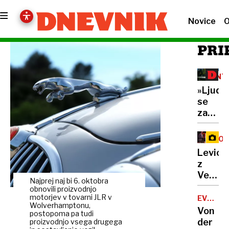
Novice
O
PRI
INT
»Ljudj
se
zanašaj
da
se
KO
javni
LEV
Levica
prosto
z
ureja
Vesno
pravič
Najprej naj bi 6. oktobra
cilja
obnovili proizvodnjo
in v
na
motorjev v tovarni JLR v
EVROPS
korist
Wolverhamptonu,
UNIJA
podvoj
Von
skupno
postopoma pa tudi
rezult
der
proizvodnjo vsega drugega