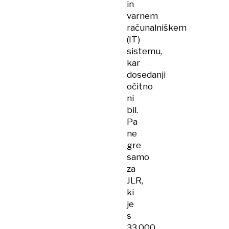
in
varnem
računalniškem
(IT)
sistemu,
kar
dosedanji
očitno
ni
bil.
Pa
ne
gre
samo
za
JLR,
ki
je
s
33.000