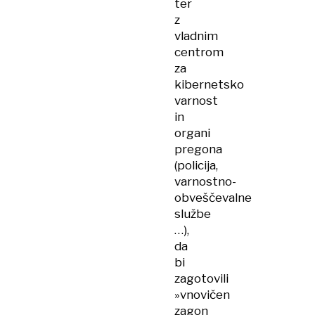
ter
z
vladnim
centrom
za
kibernetsko
varnost
in
organi
pregona
(policija,
varnostno-
obveščevalne
službe
…),
da
bi
zagotovili
»vnovičen
zagon