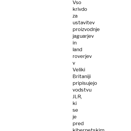
Vso
krivdo
za
ustavitev
proizvodnje
jaguarjev
in
land
roverjev
v
Veliki
Britaniji
pripisujejo
vodstvu
JLR,
ki
se
je
pred
kibernetskim