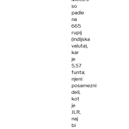
so
padle
na
665
rupij
(indijska
valuta),
kar
je
5,57
funta;
njeni
posamezni
deli,
kot
je
JLR,
naj
bi