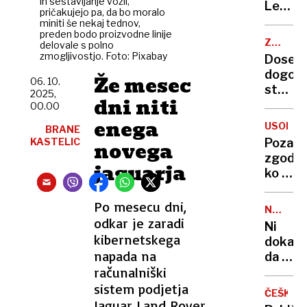
in sestavljanje vozil,
Leynov
pričakujejo pa, da bo moralo
zaradi
miniti še nekaj tednov,
preden bodo proizvodne linije
dveh
ZRAČNI
delovale s polno
nezaup
PROME
zmogljivostjo. Foto: Pixabay
Dosegl
ni
dogovo
Že mesec
treba
06. 10.
stavke
2025,
trepet
dni niti
kontro
00.00
zračne
enega
USODA
BRANE
prome
KASTELIC
Pozabl
novega
ne
zgodba
bo
jaguarja
ko je
ladja
z
Po mesecu dni,
NOVI
grbom
odkar je zaradi
LJUBLJA
Ni
Maribo
ZAPOR
kibernetskega
dokaza
povezo
napada na
da bi
Trst
računalniški
polni
z
zapori
sistem podjetja
Ulcinj
ČEŠKA
zmanjš
Jaguar Land Rover