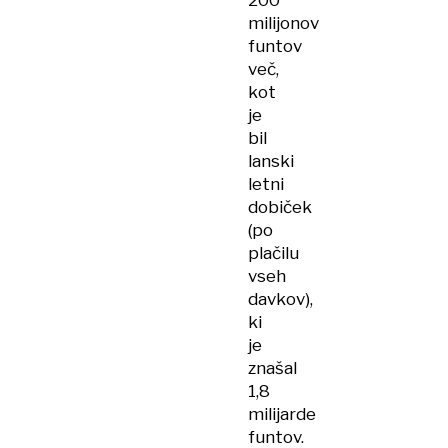
200
milijonov
funtov
več,
kot
je
bil
lanski
letni
dobiček
(po
plačilu
vseh
davkov),
ki
je
znašal
1,8
milijarde
funtov.