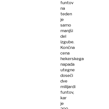
funtov
na
teden
je
samo
manjši
del
izgube.
Končna
cena
hekerskega
napada
utegne
doseči
dve
milijardi
funtov,
kar
je