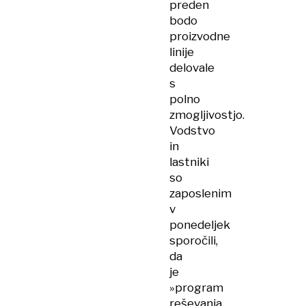
preden
bodo
proizvodne
linije
delovale
s
polno
zmogljivostjo.
Vodstvo
in
lastniki
so
zaposlenim
v
ponedeljek
sporočili,
da
je
»program
reševanja