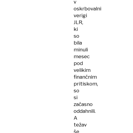
v
oskrbovalni
verigi
JLR,
ki
so
bila
minuli
mesec
pod
velikim
finančnim
pritiskom,
so
si
začasno
oddahnili.
A
težav
še