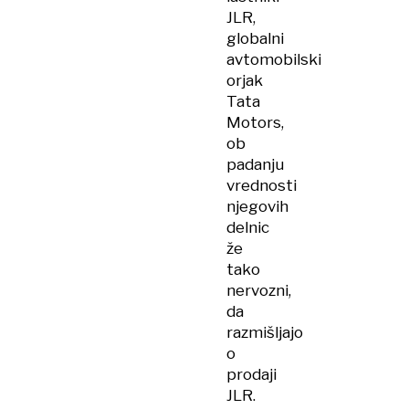
JLR,
globalni
avtomobilski
orjak
Tata
Motors,
ob
padanju
vrednosti
njegovih
delnic
že
tako
nervozni,
da
razmišljajo
o
prodaji
JLR.