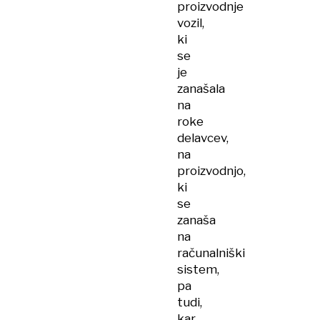
proizvodnje
vozil,
ki
se
je
zanašala
na
roke
delavcev,
na
proizvodnjo,
ki
se
zanaša
na
računalniški
sistem,
pa
tudi,
kar