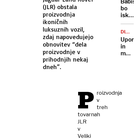
Babiš
krimina
(JLR) obstala
bo
proizvodnja
iskal
ikoničnih
partne
luksuznih vozil,
na
DIGITAL
skrajni
zdaj napovedujejo
SVET
Uporab
desnici
obnovitev “dela
in
proizvodnje v
mediji
prihodnjih nekaj
v
dneh”.
krempl
gigant
P
roizvodnja
v
treh
tovarnah
JLR
v
Veliki