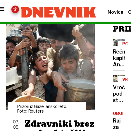
Novice
O
PRI
PO
Rečni
kapita
Anže
Logar
izdelal
VRO
prvo
VAL
Vročin
in
pod
edino
streha
leseno
Zakaj
Prizori iz Gaze lansko leto.
barko
Foto: Reuters
v
OBONJA
za
Ljublja
Zdravniki brez
Raj
Ljublja
07.
ni
za
05.