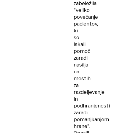
zabeležila
"veliko
povečanje
pacientov,
ki
so
iskali
pomoč
zaradi
nasilja
na
mestih
za
razdeljevanje
in
podhranjenosti
zaradi
pomanjkanjem
hrane".