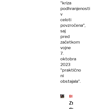
"kriza
podhranjenosti
v
celoti
povzročena",
saj
pred
začetkom
vojne
7.
oktobra
2023
"praktično
ni
obstajala".
BLIŽNJI
VZHOD
Znaki
genocida: