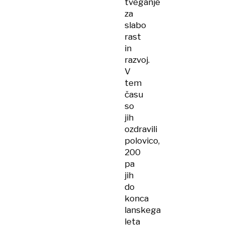
tveganje
za
slabo
rast
in
razvoj.
V
tem
času
so
jih
ozdravili
polovico,
200
pa
jih
do
konca
lanskega
leta