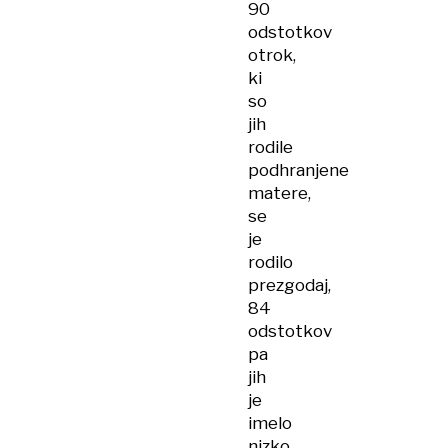
90
odstotkov
otrok,
ki
so
jih
rodile
podhranjene
matere,
se
je
rodilo
prezgodaj,
84
odstotkov
pa
jih
je
imelo
nizko