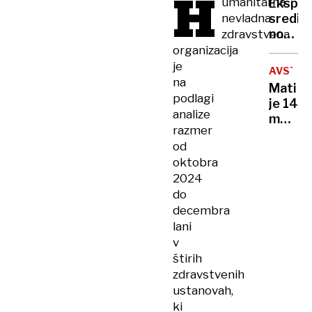
H
umanitarna
Eksplo
zgodov
nevladna
sredi
prema
noči:
zdravstvena
le en
letos
organizacija
kolesa
že
je
AVSTRA
15
na
Mati
primer
podlagi
je 14
za
analize
mesec
njimi
razmer
spala
večino
od
ob
tuje
oktobra
truplu
krimin
2024
moža,
združb
do
sin ji
decembra
je
govoril
lani
da
v
okreva
štirih
zdravstvenih
ustanovah,
ki