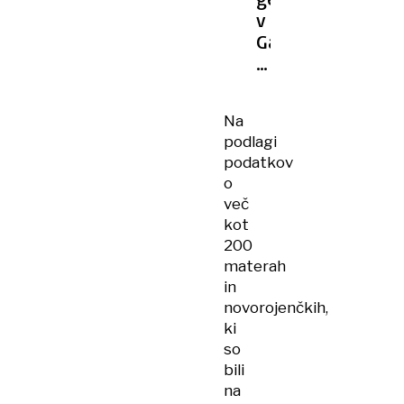
v
Gazi
število
rojstev
padlo
Na
za
podlagi
41
podatkov
odstotkov
o
več
kot
200
materah
in
novorojenčkih,
ki
so
bili
na