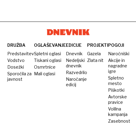
DRUŽBA
OGLAŠEVANJE
EDICIJE
PROJEKTI
POGOJI
Predstavitev
Spletni oglasi
Dnevnik
Gazela
Naročniški
Vodstvo
Tiskani oglasi
Nedeljski
Zlata nit
Akcije in
dnevnik
nagradne
Dosežki
Osmrtnice
igre
Razvedrilo
Sporočila za
Mali oglasi
Spletno
javnost
Naročanje
mesto
edicij
Piškotki
Avtorske
pravice
Volilna
kampanja
Zasebnost