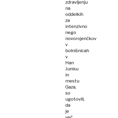
zdravljenju
na
oddelkih
za
intenzivno
nego
novorojenčkov
v
bolnišnicah
v
Han
Junisu
in
mestu
Gaza,
so
ugotovili,
da
je
več