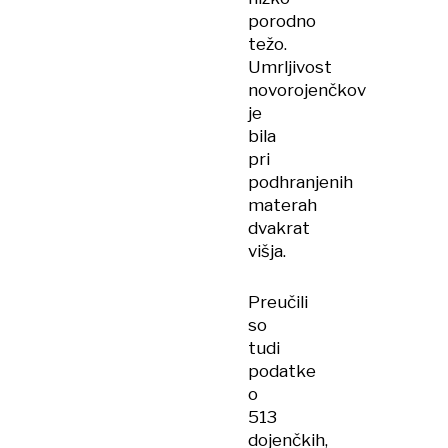
porodno
težo.
Umrljivost
novorojenčkov
je
bila
pri
podhranjenih
materah
dvakrat
višja.
Preučili
so
tudi
podatke
o
513
dojenčkih,