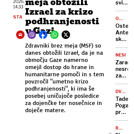
meja obtožili
mogoč
2026,
svinge
14.33
prepro
Izrael za krizo
na
namest
skrivn
STA
podhranjenosti
OCENA
klime?
hrvaš
GOSTIL
Osteri
v Gazi
otoku:
Antena
eksklu
skriti
dogod
Zdravniki brez meja (MSF) so
biser
buri
danes obtožili Izrael, da je na
tik
duhove
NESREČ
za
območju Gaze namerno
Zaradi
mejo,
omejil dostop do hrane in
nesreč
kjer
humanitarne pomoči in s tem
zaprta
za
povzročil "umetno krizo
primor
malo
podhranjenosti", ki ima še
avtoce
denarj
DVOJČE
posebej uničujoče posledice
obvoz
TOUR-
ješ
Tadej
za
za dojenčke ter nosečnice in
VUELTA
vrhuns
Pogača
osebn
doječe matere.
pred
vozila
izzivom
je
ki ga
urejen
RAZSTR
je v
BANKOM