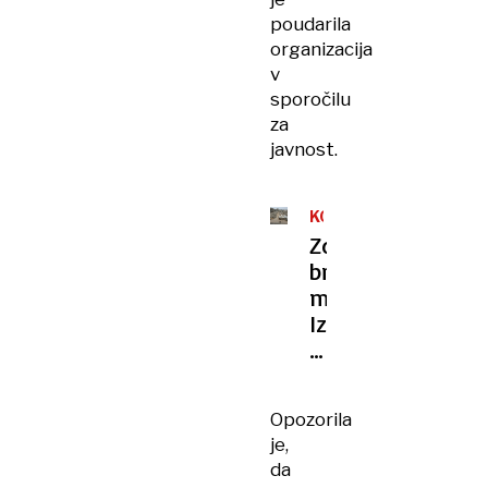
poudarila
organizacija
v
sporočilu
za
javnost.
KOLEKTIVNO
KAZNOVANJE
Zdravniki
brez
meja:
Izrael
dostop
do
vode
Opozorila
v
je,
Gazi
da
uporablja