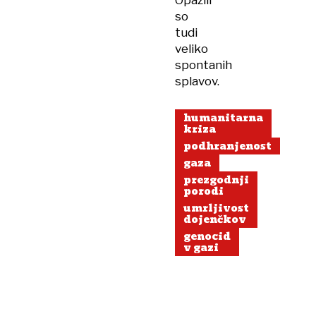
Opazili
so
tudi
veliko
spontanih
splavov.
humanitarna
kriza
podhranjenost
gaza
prezgodnji
porodi
umrljivost
dojenčkov
genocid
v gazi