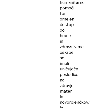
humanitarne
pomoči
ter
omejen
dostop
do
hrane
in
zdravstvene
oskrbe
so
imeli
uničujoče
posledice
na
zdravje
mater
in
novorojenčkov,"
je