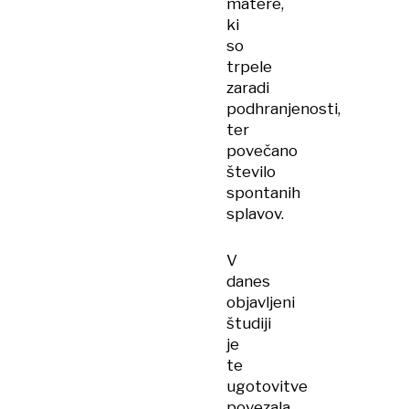
matere,
ki
so
trpele
zaradi
podhranjenosti,
ter
povečano
število
spontanih
splavov.
V
danes
objavljeni
študiji
je
te
ugotovitve
povezala