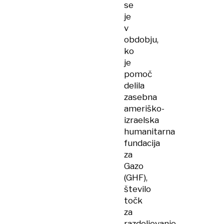
se
je
v
obdobju,
ko
je
pomoč
delila
zasebna
ameriško-
izraelska
humanitarna
fundacija
za
Gazo
(GHF),
število
točk
za
razdeljevanje