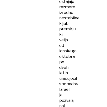
ostajajo
kot
razmere
orožje
izredno
nestabilne
kljub
premirju,
ki
velja
od
lanskega
oktobra
po
dveh
letih
uničujočih
spopadov.
Izrael
je
pozvala,
naj