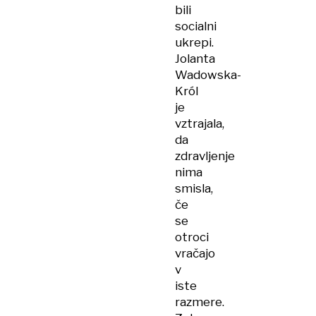
bili
socialni
ukrepi.
Jolanta
Wadowska-
Król
je
vztrajala,
da
zdravljenje
nima
smisla,
če
se
otroci
vračajo
v
iste
razmere.