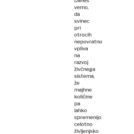
Danes
vemo,
da
svinec
pri
otrocih
nepovratno
vpliva
na
razvoj
živčnega
sistema,
že
majhne
količine
pa
lahko
spremenijo
celotno
življenjsko