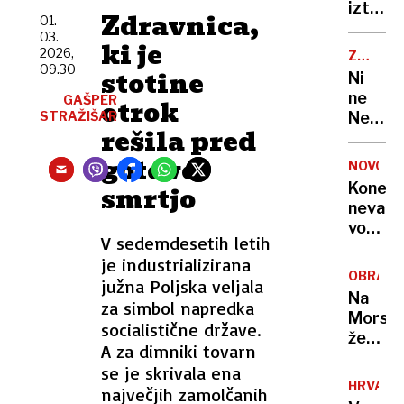
Emirat
izteka:
Zdravnica,
01.
a
če
03.
čaka
ki je
se
2026,
ZA
jih
bo
09.30
PIVOLJU
stotine
Ni
zahtev
nasedli
ne
GAŠPER
otrok
pot
tanker
STRAŽIŠAR
Nemčij
do
prelomi
rešila pred
ne
sanjsk
grozi
Češka:
gotovo
službe
okoljs
NOVOST
Kdo
katast
Konec
smrtjo
je
nevarn
največj
voženj
evrops
V sedemdesetih letih
skozi
izvozn
je industrializirana
»ljublj
piva?
OBRAM
južna Poljska veljala
Benetk
Na
za simbol napredka
Podvo
Morsu
na
socialistične države.
že
Celovš
A za dimniki tovarn
diši
dobil
se je skrivala ena
po
pametn
HRVAŠK
največjih zamolčanih
novih