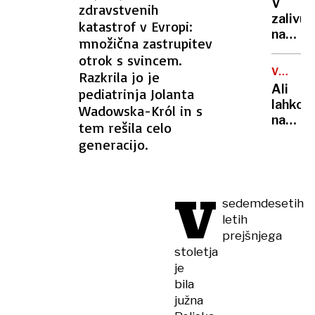
semaf
V
zdravstvenih
vojaški
zalivu
katastrof v Evropi:
poslih
na
množična zastrupitev
Pašma
otrok s svincem.
našli
VSEVED
Razkrila jo je
truplo
NEDA
Ali
pediatrinja Jolanta
24-
lahko
Wadowska-Król in s
letneg
na
tem rešila celo
Sloven
balkon
generacijo.
bloka
pečem
na
V
žaru?
sedemdesetih
Odgov
letih
vas
prejšnjega
zna
stoletja
presen
je
bila
južna