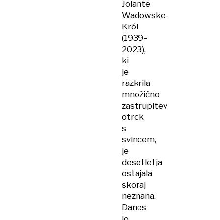
Jolante
Wadowske-
Król
(1939–
2023),
ki
je
razkrila
množično
zastrupitev
otrok
s
svincem,
je
desetletja
ostajala
skoraj
neznana.
Danes
jo