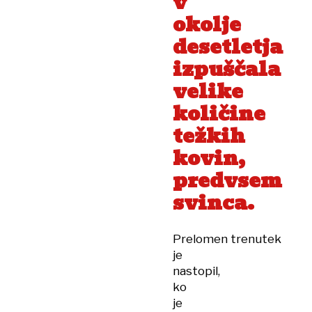
v
okolje
desetletja
izpuščala
velike
količine
težkih
kovin,
predvsem
svinca.
Prelomen trenutek
je
nastopil,
ko
je