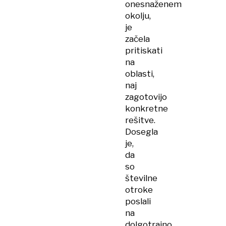
onesnaženem
okolju,
je
začela
pritiskati
na
oblasti,
naj
zagotovijo
konkretne
rešitve.
Dosegla
je,
da
so
številne
otroke
poslali
na
dolgotrajno