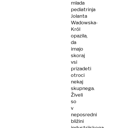
mlada
pediatrinja
Jolanta
Wadowska-
Król
opazila,
da
imajo
skoraj
vsi
prizadeti
otroci
nekaj
skupnega.
Živeli
so
v
neposredni
bližini
industrijskega