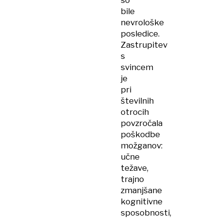
so
bile
nevrološke
posledice.
Zastrupitev
s
svincem
je
pri
številnih
otrocih
povzročala
poškodbe
možganov:
učne
težave,
trajno
zmanjšane
kognitivne
sposobnosti,