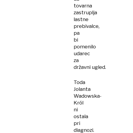
tovarna
zastruplja
lastne
prebivalce,
pa
bi
pomenilo
udarec
za
državni ugled.
Toda
Jolanta
Wadowska-
Król
ni
ostala
pri
diagnozi.