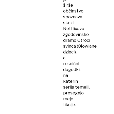
širše
občinstvo
spoznava
skozi
Netflixovo
zgodovinsko
dramo Otroci
svinca (Ołowiane
dzieci),
a
resnični
dogodki,
na
katerih
serija temelji,
presegajo
meje
fikcije.