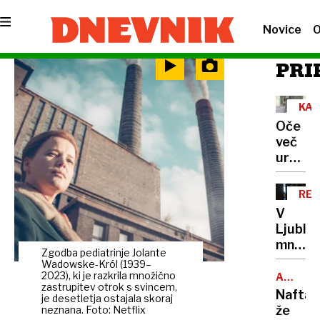
Novice
O
PRI
KAM
Oče
več
ur
ponoči
zadrže
RE
otroka
V
in
Ljublja
grozil
množič
z
Zgodba pediatrinje Jolante
na
Wadowske-Król (1939–
orožje
razgov
2023), ki je razkrila množično
ARABSK
zastrupitev otrok s svincem,
MORJE
za
Nafta
je desetletja ostajala skoraj
družbo
že
neznana. Foto: Netflix