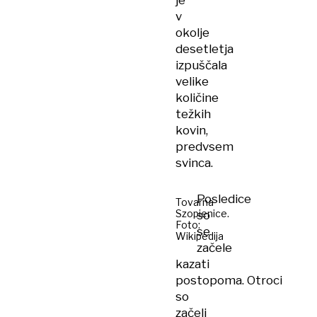
je
v
okolje
desetletja
izpuščala
velike
količine
težkih
kovin,
predvsem
svinca.
Posledice
Tovarna
Szopienice.
so
Foto:
se
Wikipedija
začele
kazati
postopoma. Otroci
so
začeli