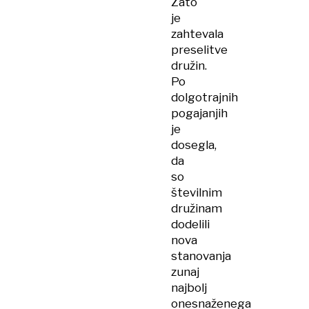
Zato
je
zahtevala
preselitve
družin.
Po
dolgotrajnih
pogajanjih
je
dosegla,
da
so
številnim
družinam
dodelili
nova
stanovanja
zunaj
najbolj
onesnaženega