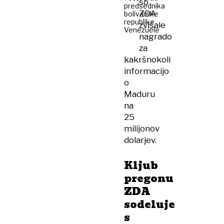
so
predsednika
ZDA
bolivarske
republike
zvišale
Venezuele
nagrado
za
kakršnokoli
informacijo
o
Maduru
na
25
milijonov
dolarjev.
Kljub
pregonu
ZDA
sodeluje
s