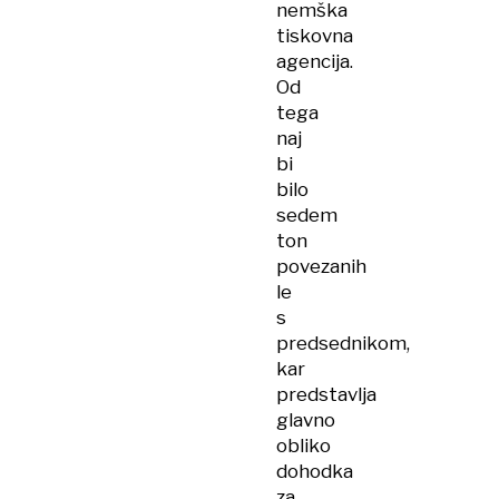
nemška
tiskovna
agencija.
Od
tega
naj
bi
bilo
sedem
ton
povezanih
le
s
predsednikom,
kar
predstavlja
glavno
obliko
dohodka
za