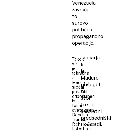
Venezuela
zavrača
to
surovo
politično
propagandno
operacijo.
Januarja,
Takole
se
ko
je
je
februarja
Maduro
z
Madurom
prisegel
srečal
za
posebni
odposlanec
svoj
in
tretji
tesni
svetovalec
šestletni
Donalda
predsedniški
Trumpa
Richard Grenell.
mandat,
Foto: Urad