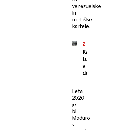
venezuelske
in
mehiške
kartele.
ZDA
Kaotično
tekmovanje
v
deportacijah
Leta
2020
je
bil
Maduro
v