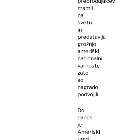
preprodajalcev
mamil
na
svetu
in
predstavlja
grožnjo
ameriški
nacionalni
varnosti,
zato
so
nagrado
podvojili.
Do
danes
je
Ameriški
urad