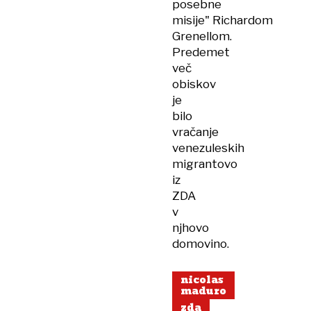
posebne
misije" Richardom
Grenellom.
Predemet
več
obiskov
je
bilo
vračanje
venezuleskih
migrantovo
iz
ZDA
v
njhovo
domovino.
nicolas
maduro
zda