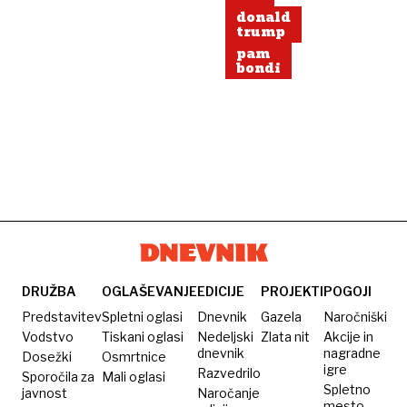
donald
trump
pam
bondi
DRUŽBA
OGLAŠEVANJE
EDICIJE
PROJEKTI
POGOJI
Predstavitev
Spletni oglasi
Dnevnik
Gazela
Naročniški
Vodstvo
Tiskani oglasi
Nedeljski
Zlata nit
Akcije in
dnevnik
nagradne
Dosežki
Osmrtnice
igre
Razvedrilo
Sporočila za
Mali oglasi
Spletno
javnost
Naročanje
mesto