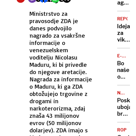
pot
agonije
se
Hrvat
Ministrstvo za
podalj
partne
REPORT
pravosodje ZDA je
za
posilil
Ideja
danes podvojilo
eno
kar
za
nagrado za vsakršne
uro
222-
vikend
informacije o
krat,
izlet:
venezuelskem
tudi
spreho
s
E-
voditelju Nicolasu
med
MOBILN
pištolo
Bo
Maduru, ki bi privedle
jezeri
v
naše
do njegove aretacije.
in
rokah
omrežj
Nagrada za informacije
razkoš
zdržal
o Maduru, ki ga ZDA
s
več
obtožujejo trgovine z
pridih
NAPAD
elektri
Z
tradici
drogami in
Posku
vozil?
NOŽEM
uboja
narkoterorizma, zdaj
Njihov
brezdo
znaša 43 milijonov
število
Nasiln
evrov (50 milijonov
hitro
kazen
dolarjev). ZDA imajo s
narašč
ROP
zvišali