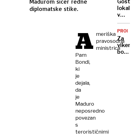
Madurom sicer redne
Gostin
na
diplomatske stike.
lokal
šest
v
let
Šiški:
Grozil
A
PROME
meriška
zaposl
Za
pravosodna
in
vikend
ministrica
odnese
bo
denar
Pam
spet
Bondi,
gneča
ki
na
je
cestah
dejala,
delno
da
bo
je
zaprt
Maduro
razcep
neposredno
Zadobr
povezan
s
terorističnimi