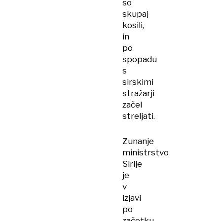
so
skupaj
kosili,
in
po
spopadu
s
sirskimi
stražarji
začel
streljati.
Zunanje
ministrstvo
Sirije
je
v
izjavi
po
začetku