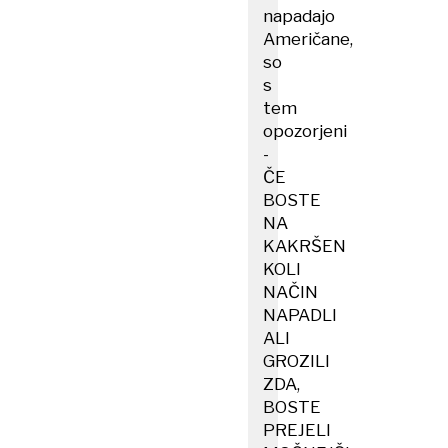
napadajo
Američane,
so
s
tem
opozorjeni
-
ČE
BOSTE
NA
KAKRŠEN
KOLI
NAČIN
NAPADLI
ALI
GROZILI
ZDA,
BOSTE
PREJELI