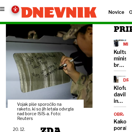
Novice
O
PRI
MIN
IN
Kultur
PRE
minist
brez
lastne
šoferja
DRU
Cigler
NAS
Klofuta
Kralj
davil
za
in
avto
Vojak piše sporočilo na
grozil
raketo, ki so jih letala odvrgla
plačuj
z
nad borce ISIS-a. Foto:
OBRAM
najvišj
Reuters
nožem,
Kako
bonite
v
ZDA
porabit
20. 12.