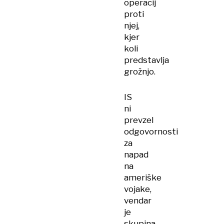
operacij
proti
njej,
kjer
koli
predstavlja
grožnjo.
IS
ni
prevzel
odgovornosti
za
napad
na
ameriške
vojake,
vendar
je
skupina