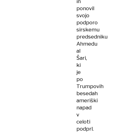
in
ponovil
svojo
podporo
sirskemu
predsedniku
Ahmedu
al
Šari,
ki
je
po
Trumpovih
besedah
ameriški
napad
v
celoti
podprl.