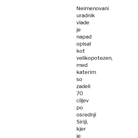
Neimenovani
uradnik
vlade
je
napad
opisal
kot
velikopotezen,
med
katerim
so
zadeli
70
ciljev
po
osrednji
Siriji,
kjer
je