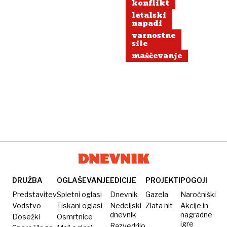
konflikt
letalski
napadi
varnostne
sile
maščevanje
DRUŽBA
OGLAŠEVANJE
EDICIJE
PROJEKTI
POGOJI
Predstavitev
Spletni oglasi
Dnevnik
Gazela
Naročniški
Vodstvo
Tiskani oglasi
Nedeljski
Zlata nit
Akcije in
dnevnik
nagradne
Dosežki
Osmrtnice
igre
Razvedrilo