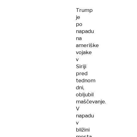
Trump
je
po
napadu
na
ameriške
vojake
v
Siriji
pred
tednom
dni,
obljubil
maščevanje.
V
napadu
v
bližini
mesta