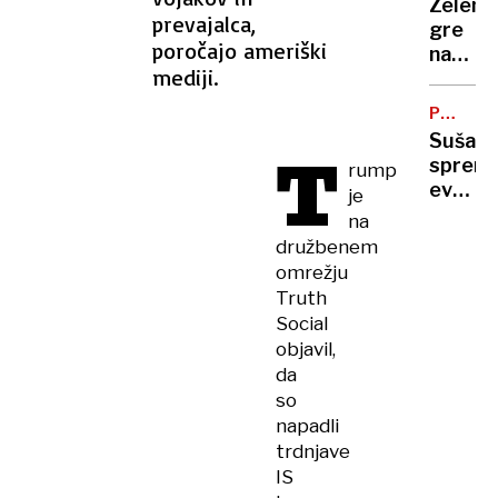
Zelens
vas
prevajalca,
gre
na
poročajo ameriški
na
Zahod
mediji.
obisk
bregu,
k
več
PODNEB
Vučiću
SPREME
ranjeni
Suša
T
"To
spremi
rump
je za
evrops
je
Ruse
polja:
na
udarec
kako
družbenem
v
se
omrežju
obraz"
bo
Truth
spreme
Social
naša
objavil,
prehra
da
so
napadli
trdnjave
IS