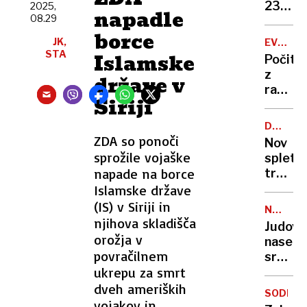
zapor
236
2025,
napadle
mu
08.29
milijon
ne
borce
v
JK,
EVROPA
bo
štirih
STA
GORI
Islamske
Počitn
treba
mesec
z
države v
razgl
Siriji
na
požar:
DRUŽBE
postaj
OMREŽJ
ZDA so ponoči
Nov
poletni
sprožile vojaške
spletni
požari
napade na borce
trend
vse
skrbi
Islamske države
hujši?
stroko
(IS) v Siriji in
NEZAKO
osamlj
njihova skladišča
NASELB
Judovs
postaj
orožja v
naselje
zažele
povračilnem
sredi
življen
ukrepu za smrt
noči
slog
požgal
dveh ameriških
SODELO
palest
vojakov in