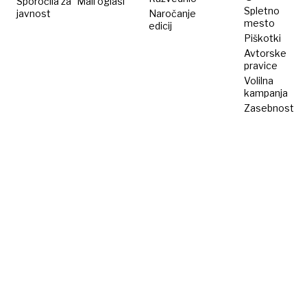
Sporočila za
Mali oglasi
Spletno
javnost
Naročanje
mesto
edicij
Piškotki
Avtorske
pravice
Volilna
kampanja
Zasebnost