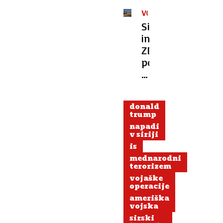
VOJAŠKA
OPERACIJA
Sirija
in
ZDA
po
napadu
skupaj
proti
donald
Islamski
trump
državi
napadi
v siriji
is
mednarodni
terorizem
vojaške
operacije
ameriška
vojska
sirski