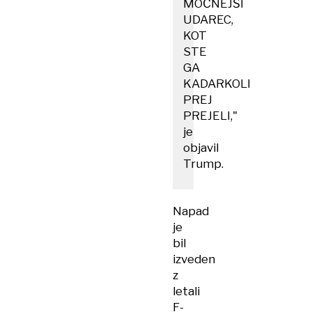
MOČNEJŠI
UDAREC,
KOT
STE
GA
KADARKOLI
PREJ
PREJELI,"
je
objavil
Trump.
Napad
je
bil
izveden
z
letali
F-