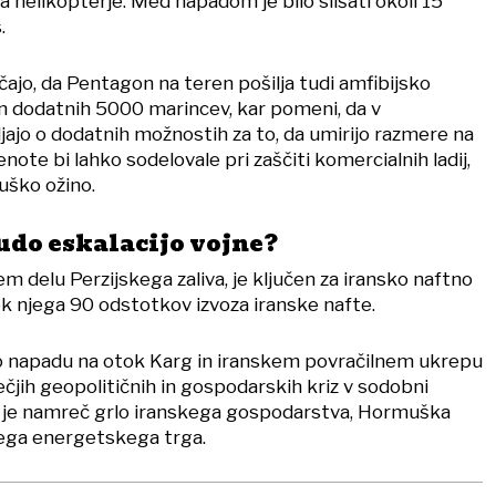
za helikopterje. Med napadom je bilo slišati okoli 15
.
ajo, da Pentagon na teren pošilja tudi amfibijsko
 in dodatnih 5000 marincev, kar pomeni, da v
ajo o dodatnih možnostih za to, da umirijo razmere na
note bi lahko sodelovale pri zaščiti komercialnih ladij,
uško ožino.
udo eskalacijo vojne?
em delu Perzijskega zaliva, je ključen za iransko naftno
rek njega 90 odstotkov izvoza iranske nafte.
o napadu na otok Karg in iranskem povračilnem ukrepu
čjih geopolitičnih in gospodarskih kriz v sodobni
g je namreč grlo iranskega gospodarstva, Hormuška
nega energetskega trga.