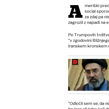
A
meriški pre
social sporoč
za zdaj pa n
zagrozil z napadi na 
Po Trumpovih trditva
"v zgodovini Bližnje
iranskem kronskem d
"Odločil sem se, da 