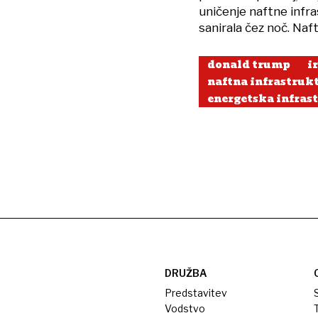
uničenje naftne infr
sanirala čez noč. Naft
donald trump
i
naftna infrastruk
energetska infras
DRUŽBA
Predstavitev
S
Vodstvo
T