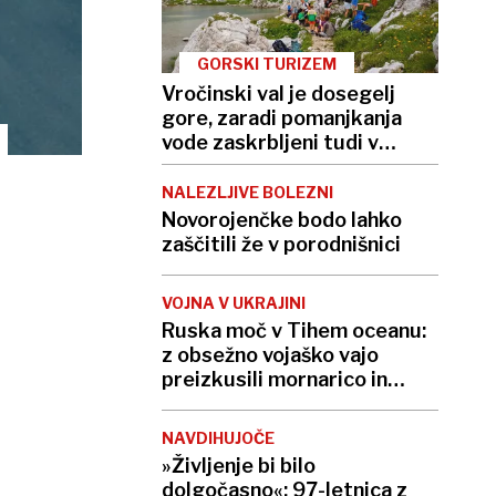
GORSKI TURIZEM
Vročinski val je dosegelj
gore, zaradi pomanjkanja
vode zaskrbljeni tudi v
kočah
NALEZLJIVE BOLEZNI
Novorojenčke bodo lahko
zaščitili že v porodnišnici
VOJNA V UKRAJINI
Ruska moč v Tihem oceanu:
z obsežno vojaško vajo
preizkusili mornarico in
balistične rakete
NAVDIHUJOČE
»Življenje bi bilo
dolgočasno«: 97-letnica z