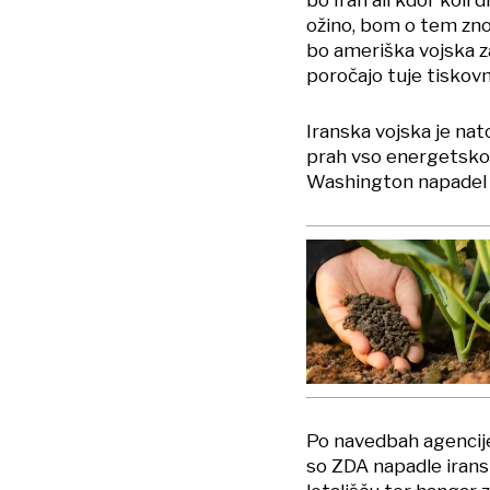
bo Iran ali kdor koli
ožino, bom o tem znov
bo ameriška vojska z
poročajo tuje tiskovn
Iranska vojska je nato
prah vso energetsko i
Washington napadel 
Po navedbah agencije
so ZDA napadle irans