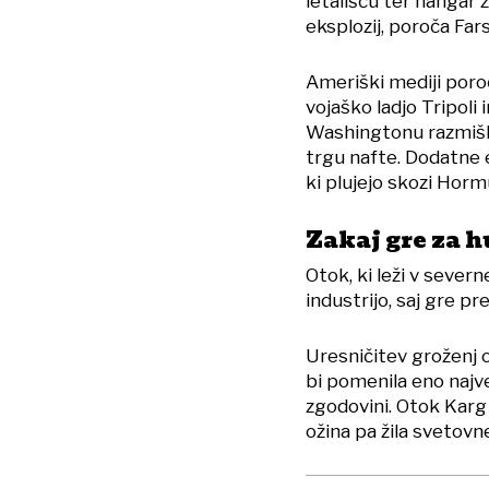
letališču ter hangar 
eksplozij, poroča Fars
Ameriški mediji poroč
vojaško ladjo Tripoli
Washingtonu razmišlj
trgu nafte. Dodatne e
ki plujejo skozi Horm
Zakaj gre za h
Otok, ki leži v severn
industrijo, saj gre p
Uresničitev groženj 
bi pomenila eno najve
zgodovini. Otok Kar
ožina pa žila svetov