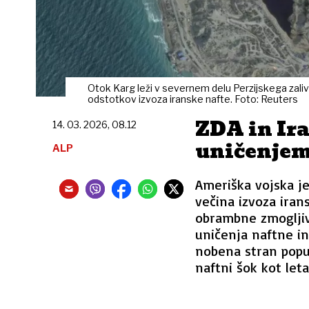
Otok Karg leži v severnem delu Perzijskega zaliva 
odstotkov izvoza iranske nafte. Foto: Reuters
ZDA in Ir
14. 03. 2026, 08.12
uničenjem 
ALP
Ameriška vojska je
večina izvoza ira
obrambne zmogljivo
uničenja naftne in
nobena stran popus
naftni šok kot leta