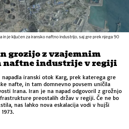
in je ključen za iransko naftno industrijo, saj gre prek njega 90
an grozijo z vzajemnim
naftne industrije v regiji
 napadla iranski otok Karg, prek katerega gre
nske nafte, in tam domnevno povsem uničila
sti Irana. Iran je na napad odgovoril z grožnjo
frastrukture preostalih držav v regiji. Če ne bo
tila, nas lahko nova eskalacija vodi v hujši
 1973.