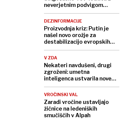
neverjetnim podvigom
podrla lastni rekord
DEZINFORMACIJE
Proizvodnja kriz: Putin je
našel novo orožje za
destabilizacijo evropskih
demokracij
V ZDA
Nekateri navdušeni, drugi
zgroženi: umetna
inteligenca ustvarila nove
viruse
VROČINSKI VAL
Zaradi vročine ustavljajo
žičnice na ledeniških
smučiščih v Alpah