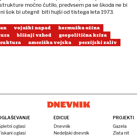
astrukture močno čutilo, predvsem pa se škoda ne bi
ni šok bi utegnil biti hujši od tistega leta 1973.
ran
vojaški napad
hormuška ožina
tura
bližnji vzhod
geopolitična kriza
truktura
ameriška vojska
perzijski zaliv
OGLAŠEVANJE
EDICIJE
PROJEKTI
pletni oglasi
Dnevnik
Gazela
iskani oglasi
Nedeljski dnevnik
Zlata nit