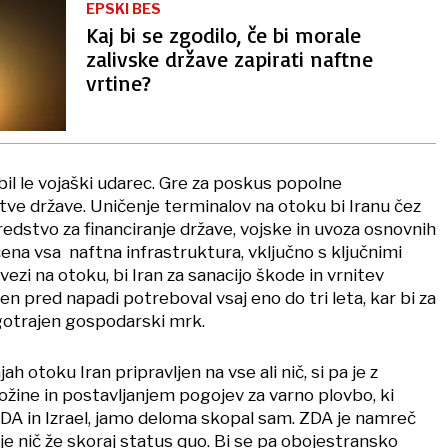
EPSKI BES
Kaj bi se zgodilo, če bi morale
zalivske države zapirati naftne
vrtine?
il le vojaški udarec. Gre za poskus popolne
e države. Uničenje terminalov na otoku bi Iranu čez
edstvo za financiranje države, vojske in uvoza osnovnih
ičena vsa naftna infrastruktura, vključno s ključnimi
zi na otoku, bi Iran za sanacijo škode in vrnitev
en pred napadi potreboval vsaj eno do tri leta, kar bi za
gotrajen gospodarski mrk.
ah otoku Iran pripravljen na vse ali nič, si pa je z
ine in postavljanjem pogojev za varno plovbo, ki
A in Izrael, jamo deloma skopal sam. ZDA je namreč
o je nič že skoraj status quo. Bi se pa obojestransko