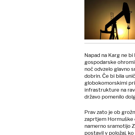
Napad na Karg ne bi b
gospodarske ohromitv
noč odvzelo glavno sr
dobrin. Če bi bila un
globokomorskimi prive
infrastrukture na rav
državo pomenilo dol
Prav zato je ob grožnj
zaprtjem Hormuške ož
namerno sramotijo ZD
postavil v položaj, k