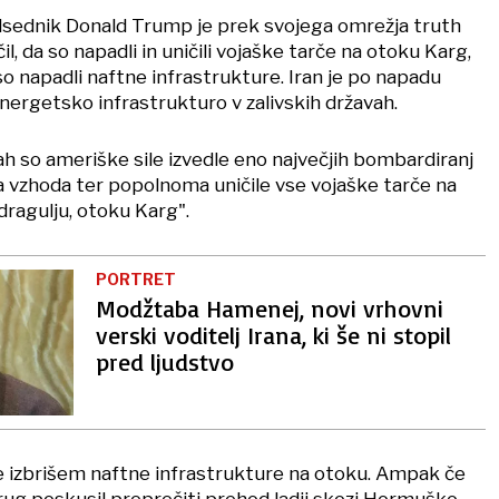
dsednik Donald Trump je prek svojega omrežja truth
il, da so napadli in uničili vojaške tarče na otoku Karg,
iso napadli naftne infrastrukture. Iran je po napadu
energetsko infrastrukturo v zalivskih državah.
h so ameriške sile izvedle eno največjih bombardiranj
ga vzhoda ter popolnoma uničile vse vojaške tarče na
ragulju, otoku Karg".
PORTRET
Modžtaba Hamenej, novi vrhovni
verski voditelj Irana, ki še ni stopil
pred ljudstvo
ne izbrišem naftne infrastrukture na otoku. Ampak če