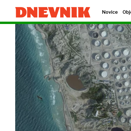
Novice
Obj