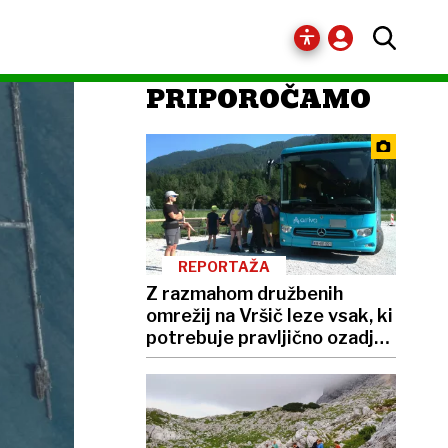
PRIPOROČAMO
REPORTAŽA
Z razmahom družbenih
omrežij na Vršič leze vsak, ki
potrebuje pravljično ozadje
za selfije