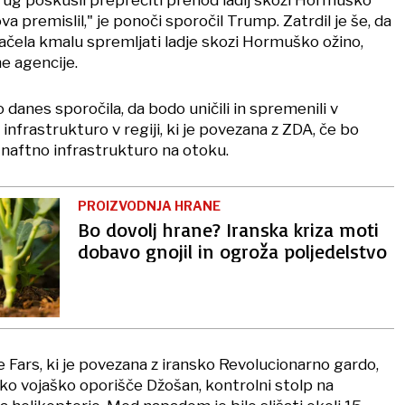
 drug poskusil preprečiti prehod ladij skozi Hormuško
a premislil," je ponoči sporočil Trump. Zatrdil je še, da
ačela kmalu spremljati ladje skozi Hormuško ožino,
e agencije.
 danes sporočila, da bodo uničili in spremenili v
nfrastrukturo v regiji, ki je povezana z ZDA, če bo
naftno infrastrukturo na otoku.
PROIZVODNJA HRANE
Bo dovolj hrane? Iranska kriza moti
dobavo gnojil in ogroža poljedelstvo
 Fars, ki je povezana z iransko Revolucionarno gardo,
ko vojaško oporišče Džošan, kontrolni stolp na