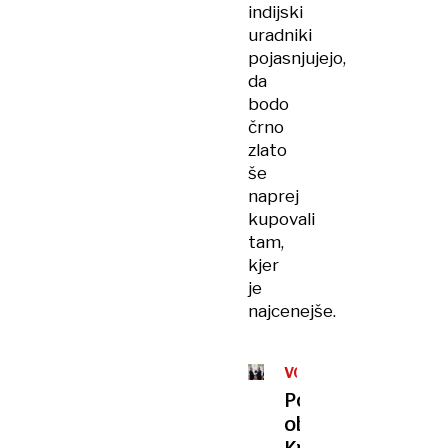
indijski
uradniki
pojasnjujejo,
da
bodo
črno
zlato
še
naprej
kupovali
tam,
kjer
je
najcenejše.
VOJNA
V
Po
UKRAJINI
obisku
Kremlja