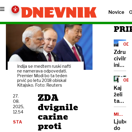
Novice
O
PRI
ODS
OD
Združe
civilne
iniciati
Indija se medtem ruski nafti
Izgubil
ne namerava odpovedati.
Premier Modi bo ta teden
smo
OBR
prvič po letu 2018 obiskal
zaupan
Kitajsko. Foto: Reuters​
IZD
Kaj
v
ZDA
želi
27.
vodstv
ta
08.
Melam
dvignile
2025,
teden
12.54
carine
kupiti
MILIJON
MRTVIH
Sloven
Ljubez
STA
proti
vojska
do