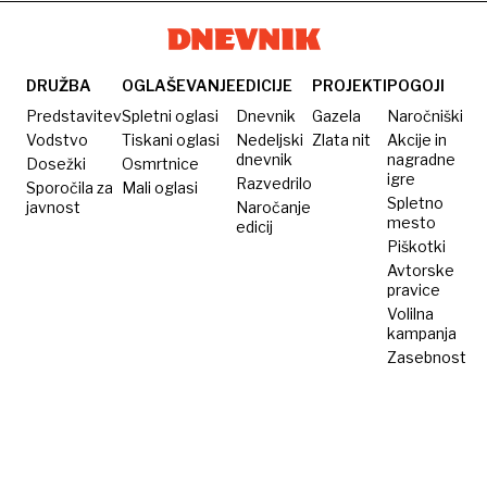
DRUŽBA
OGLAŠEVANJE
EDICIJE
PROJEKTI
POGOJI
Predstavitev
Spletni oglasi
Dnevnik
Gazela
Naročniški
Vodstvo
Tiskani oglasi
Nedeljski
Zlata nit
Akcije in
dnevnik
nagradne
Dosežki
Osmrtnice
igre
Razvedrilo
Sporočila za
Mali oglasi
Spletno
javnost
Naročanje
mesto
edicij
Piškotki
Avtorske
pravice
Volilna
kampanja
Zasebnost