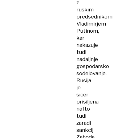
z
ruskim
predsednikom
Vladimirjem
Putinom,
kar
nakazuje
tudi
nadaljnje
gospodarsko
sodelovanje.
Rusija
je
sicer
prisiljena
nafto
tudi
zaradi
sankcij
Zahoda