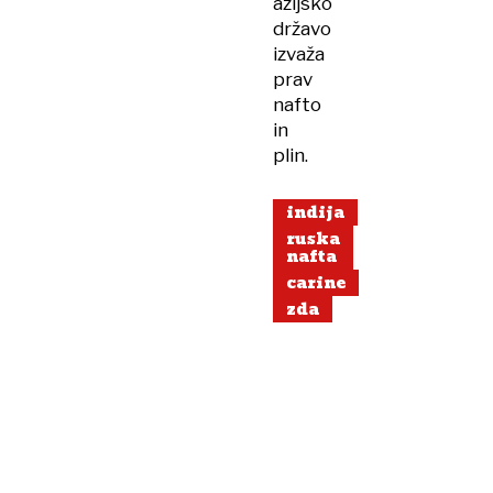
azijsko
državo
izvaža
prav
nafto
in
plin.
indija
ruska
nafta
carine
zda