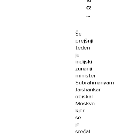
carine
za
Indijo
Še
prejšnji
teden
je
indijski
zunanji
minister
Subrahmanyam
Jaishankar
obiskal
Moskvo,
kjer
se
je
srečal