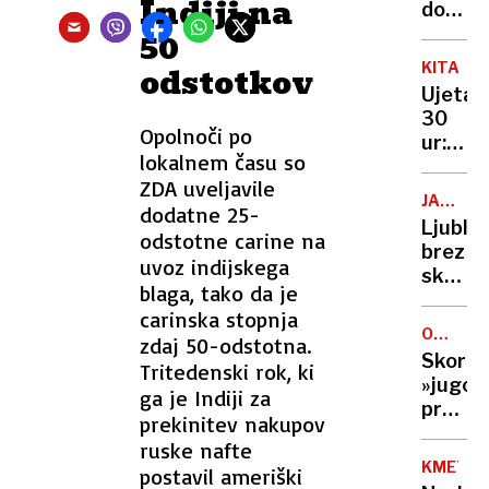
Indiji na
domovi
denar
50
ali
KITAJS
odstotkov
svobod
Ujeta
Rusiji
30
kljub
Opolnoči po
ur:
izgub
lokalnem času so
sporoči
vojako
ZDA uveljavile
napisa
ne
JAVNA
dodatne 25-
z
UPRAVA
manjka
Ljublja
odstotne carine na
lastno
brez
krvjo,
uvoz indijskega
skupn
ji je
blaga, tako da je
občins
rešilo
carinska stopnja
uprave
življen
OTOK
zdaj 50-odstotna.
Jankov
PAG
Skoraj
Tritedenski rok, ki
to
»jugos
ga je Indiji za
za
pretep
zdaj
prekinitev nakupov
v
ne
ruske nafte
kampu
zanima
KMETIJ
postavil ameriški
Hrvati,