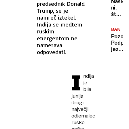
Nasled
predsednik Donald
Srbi,
ni,
Trump, se je
Črnog
število
namreč iztekel.
in
mladih
Bosan
Indija se medtem
gospod
BAKTERI
ruskim
se je
Pozor,
energentom ne
razpolo
Podpe
namerava
jezero
odpovedati.
ni
primer
za
I
kopanj
ndija
je
bila
junija
drugi
največji
odjemalec
ruske