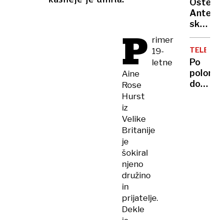
vojaki
Osteri
ga je
samo
Antena
s
zaradi
skriti
pajdaš
P
odškod
biser
ubila
rimer
tik
in
TELEVIZ
19-
za
oropal
Po
letne
mejo,
polom
Aine
kjer
dokum
Rose
za
bo
Hurst
malo
Melani
iz
denarj
Trump
Velike
ješ
dobila
Britanije
vrhuns
še
je
svojo
šokiral
serijo
njeno
na
družino
Amazo
in
prijatelje.
Dekle