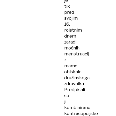
je
tik
pred
svojim
16.
rojstnim
dnem
zaradi
močnih
menstruacij
z
mamo
obiskalo
družinskega
zdravnika.
Predpisali
so
ji
kombinirano
kontracepcijsko