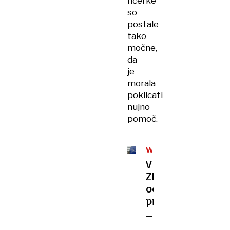
hčerke
so
postale
tako
močne,
da
je
morala
poklicati
nujno
pomoč.
WEGOVY
V
ZDA
odobrili
prvo
zdravilo
za