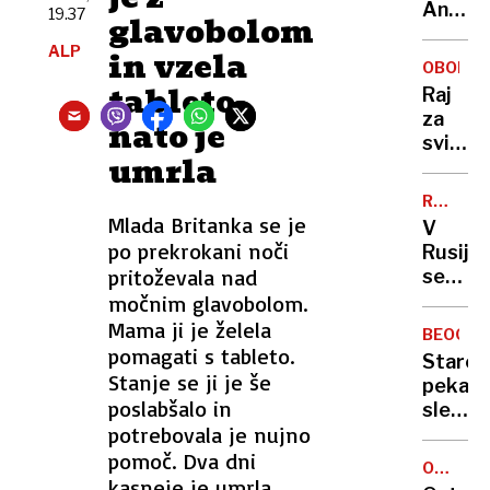
Ljublja
Anže
zdi
19.37
glavobolom
Logar
ALP
in vzela
izdelal
OBONJA
prvo
tableto,
Raj
in
za
nato je
edino
svinge
leseno
umrla
na
barko
skrivn
za
RAZŠIRJ
hrvaš
TREND
Mlada Britanka se je
Ljublja
V
otoku:
po prekrokani noči
Rusiji
eksklu
pritoževala nad
se
dogod
širi
močnim glavobolom.
buri
nova
Mama ji je želela
duhove
BEOGR
prevar
pomagati s tableto.
Starej
črne
Stanje se ji je še
peka
vdove,
poslabšalo in
slekla
ki se
potrebovala je nujno
in
poroča
zvezala
pomoč. Dva dni
z
OCENA
potem
kasneje je umrla.
GOSTIL