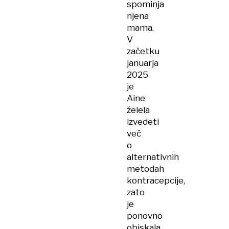
spominja
njena
mama.
V
začetku
januarja
2025
je
Aine
želela
izvedeti
več
o
alternativnih
metodah
kontracepcije,
zato
je
ponovno
obiskala