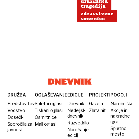
družinska
tragedija
zdravstvene
smernice
DRUŽBA
OGLAŠEVANJE
EDICIJE
PROJEKTI
POGOJI
Predstavitev
Spletni oglasi
Dnevnik
Gazela
Naročniški
Vodstvo
Tiskani oglasi
Nedeljski
Zlata nit
Akcije in
dnevnik
nagradne
Dosežki
Osmrtnice
igre
Razvedrilo
Sporočila za
Mali oglasi
Spletno
javnost
Naročanje
mesto
edicij