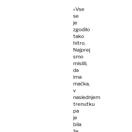
hujšanje
»Vse
v
se
obliki
je
tablete
zgodilo
tako
hitro.
Najprej
smo
mislili,
da
ima
mačka,
v
naslednjem
trenutku
pa
je
bila
že