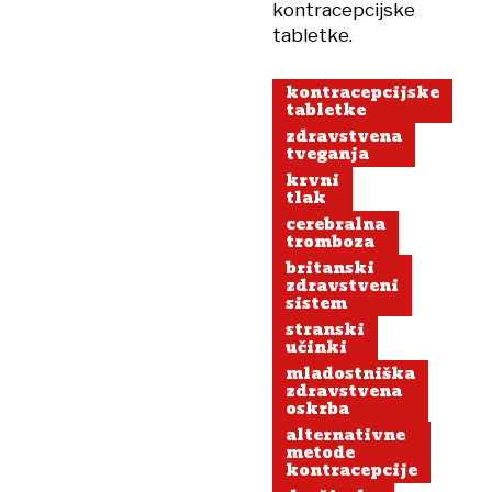
kontracepcijske
tabletke.
kontracepcijske
tabletke
zdravstvena
tveganja
krvni
tlak
cerebralna
tromboza
britanski
zdravstveni
sistem
stranski
učinki
mladostniška
zdravstvena
oskrba
alternativne
metode
kontracepcije