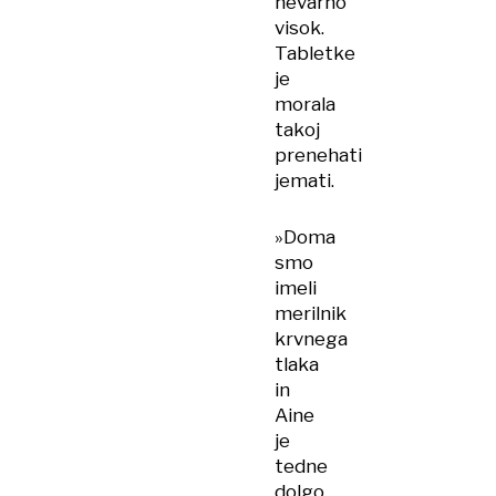
nevarno
visok.
Tabletke
je
morala
takoj
prenehati
jemati.
»Doma
smo
imeli
merilnik
krvnega
tlaka
in
Aine
je
tedne
dolgo