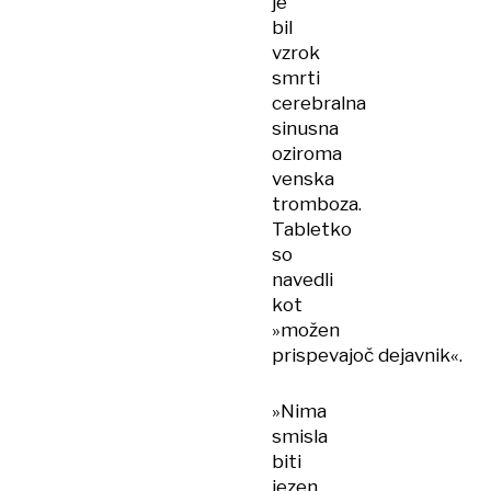
je
bil
vzrok
smrti
cerebralna
sinusna
oziroma
venska
tromboza.
Tabletko
so
navedli
kot
»možen
prispevajoč dejavnik«.
»Nima
smisla
biti
jezen