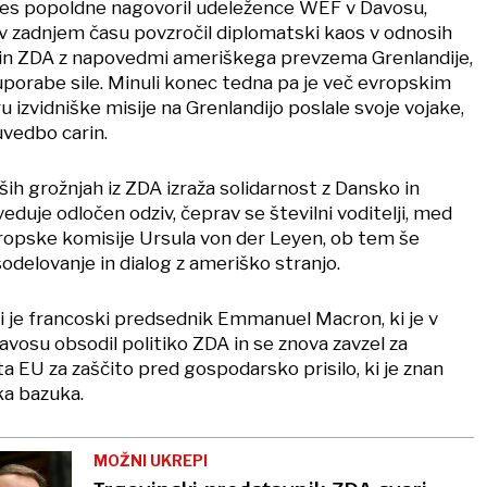
es popoldne nagovoril udeležence WEF v Davosu,
v zadnjem času povzročil diplomatski kaos v odnosih
in ZDA z napovedmi ameriškega prevzema Grenlandije,
l uporabe sile. Minuli konec tedna pa je več evropskim
u izvidniške misije na Grenlandijo poslale svoje vojake,
uvedbo carin.
ih grožnjah iz ZDA izraža solidarnost z Dansko in
eduje odločen odziv, čeprav se številni voditelji, med
ropske komisije Ursula von der Leyen, ob tem še
odelovanje in dialog z ameriško stranjo.
mi je francoski predsednik Emmanuel Macron, ki je v
vosu obsodil politiko ZDA in se znova zavzel za
 EU za zaščito pred gospodarsko prisilo, ki je znan
ska bazuka.
MOŽNI UKREPI