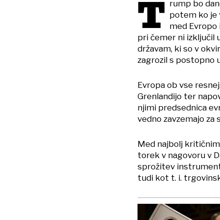
T
rump bo dan
potem ko je 
med Evropo 
pri čemer ni izključi
državam, ki so v okvir
zagrozil s postopno 
Evropa ob vse resnejš
Grenlandijo ter napov
njimi predsednica ev
vedno zavzemajo za s
Med najbolj kritični
torek v nagovoru v Da
sprožitev instrumenta
tudi kot t. i. trgovin