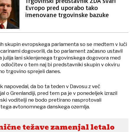
Trgovinski predstavnik ZDA svari
Evropo pred uporabo tako
imenovane trgovinske bazuke
nih skupin evropskega parlamenta so se medtem v luči
carinami dogovorili, da bo parlament začasno ustavil
 julija lani sklenjenega trgovinskega dogovora med
odločitev o tem naj bi predstavniki skupin v okviru
 trgovino sprejeli danes.
ek napovedal, da bo ta teden v Davosu z več
al o Grenlandiji, pred tem pa je v ponedeljek izrazil
ski voditelji ne bodo pretirano nasprotovali
tega avtonomnega danskega ozemlja.
nične težave zamenjal letalo