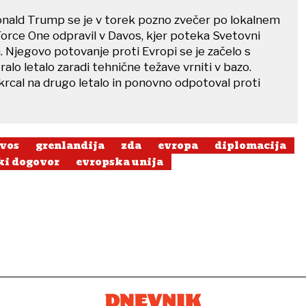
nald Trump se je v torek pozno zvečer po lokalnem
Force One odpravil v Davos, kjer poteka Svetovni
 Njegovo potovanje proti Evropi se je začelo s
ralo letalo zaradi tehnične težave vrniti v bazo.
krcal na drugo letalo in ponovno odpotoval proti
vos
grenlandija
zda
evropa
diplomacija
ki dogovor
evropska unija