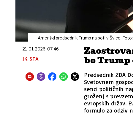
Ameriški predsednik Trump na poti v Švico. Foto
Zaostrovan
21. 01. 2026, 07.46
bo Trump 
JK, STA
Predsednik ZDA Do
Svetovnem gospoda
senci političnih n
groženj s prevzem
evropskih držav. E
formulo za odziv 