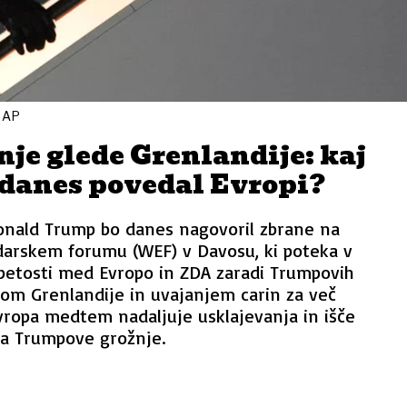
: AP
je glede Grenlandije: kaj
danes povedal Evropi?
nald Trump bo danes nagovoril zbrane na
rskem forumu (WEF) v Davosu, ki poteka v
apetosti med Evropo in ZDA zaradi Trumpovih
om Grenlandije in uvajanjem carin za več
vropa medtem nadaljuje usklajevanja in išče
na Trumpove grožnje.