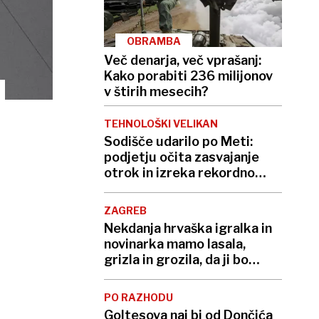
OBRAMBA
Več denarja, več vprašanj:
Kako porabiti 236 milijonov
v štirih mesecih?
TEHNOLOŠKI VELIKAN
Sodišče udarilo po Meti:
podjetju očita zasvajanje
otrok in izreka rekordno
kazen
ZAGREB
Nekdanja hrvaška igralka in
novinarka mamo lasala,
grizla in grozila, da ji bo
»utrgala glavo«
PO RAZHODU
Goltesova naj bi od Dončića