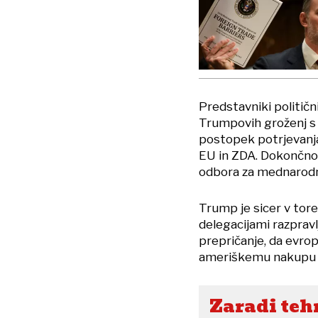
Predstavniki politič
Trumpovih groženj s 
postopek potrjevanja
EU in ZDA. Dokončno 
odbora za mednarodno
Trump je sicer v tor
delegacijami razpravlj
prepričanje, da evrop
ameriškemu nakupu 
Zaradi teh