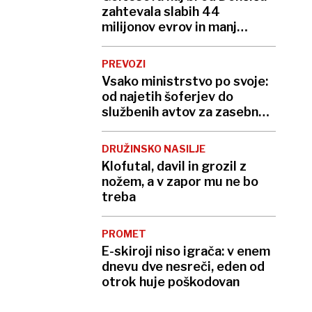
zahtevala slabih 44
milijonov evrov in manj
stikov z otrokoma
PREVOZI
Vsako ministrstvo po svoje:
od najetih šoferjev do
službenih avtov za zasebno
rabo
DRUŽINSKO NASILJE
Klofutal, davil in grozil z
nožem, a v zapor mu ne bo
treba
PROMET
E-skiroji niso igrača: v enem
dnevu dve nesreči, eden od
otrok huje poškodovan