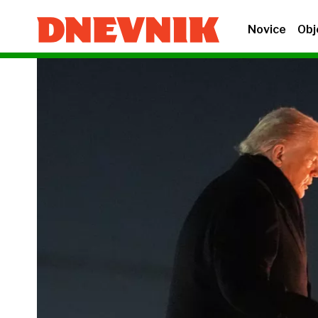
Novice
Obj