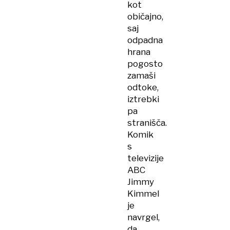
kot
običajno,
saj
odpadna
hrana
pogosto
zamaši
odtoke,
iztrebki
pa
stranišča.
Komik
s
televizije
ABC
Jimmy
Kimmel
je
navrgel,
da