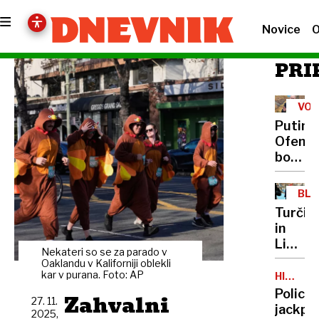
Novice
O
PRI
VOJ
V
Putin:
UKR
Ofenzi
bomo
končali
ko
BLI
se
VZ
Turčija
bodo
in
ukraji
Libano
sile
Nekateri so se za parado v
težka
Oaklandu v Kaliforniji oblekli
umakni
premie
kar v purana. Foto: AP
HIŠNE
iz
PREISK
pot
Policij
Zahvalni
Donba
27. 11.
papeža
jackpo
2025,