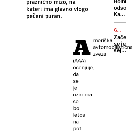
praznično mizo, na
Bolniš
resnic
odsotn
kateri ima glavno vlogo
o
Kako
pečeni puran.
presad
bo
obraza
videti
GOSPO
laični
A
RAZSTA
Začel
nadzor
meriška
se je
in
avtomobilističn
sejem
kaj
zveza
rablje
skrbi
(AAA)
smuča
detekt
ocenjuje,
oprem
da
se
je
oziroma
se
bo
letos
na
pot