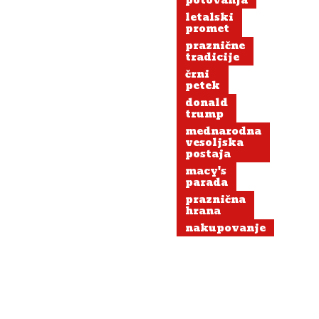
potovanja
letalski
promet
praznične
tradicije
črni
petek
donald
trump
mednarodna
vesoljska
postaja
macy's
parada
praznična
hrana
nakupovanje