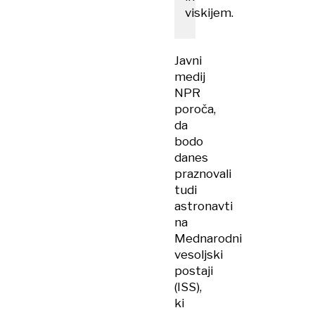
viskijem.
Javni
medij
NPR
poroča,
da
bodo
danes
praznovali
tudi
astronavti
na
Mednarodni
vesoljski
postaji
(ISS),
ki