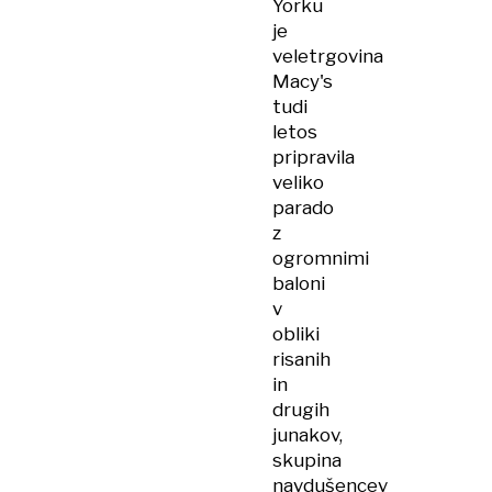
Yorku
je
veletrgovina
Macy's
tudi
letos
pripravila
veliko
parado
z
ogromnimi
baloni
v
obliki
risanih
in
drugih
junakov,
skupina
navdušencev