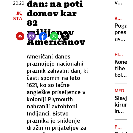
dan: na poti
na
v
20.29
tuje
Ljublja
domov kar
JK,
zasegl
KANARS
STA
82
12
OTOKI
Pogača
kilogr
milijonov
presen
kokain
Američanov
avtobu
in
s
20.00
sloven
ekstaz
HIBRID
Američani danes
turisti
VOJNA
Konec
praznujejo nacionalni
tihe
praznik zahvalni dan, ki
tolera
časti spomin na leto
Evropa
1621, ko so lačne
za
angleške priseljence v
MEDICI
bolj
Slavje
koloniji Plymouth
agresi
kirurg
nahranili avtohtoni
odgovo
in
Indijanci. Bistvo
na
traged
praznika je snidenje
ruske
pacien
družin in prijateljev za
provok
PREDLO
temač
ZAKONO