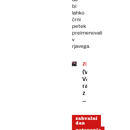
bi
lahko
črni
petek
preimenovali
v
rjavega.
ZDA
(VIDEO)
Vance
razburil
z
govorom
o
puranih
zahvalni
in
dan
piščancih