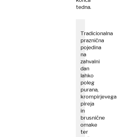
konca
tedna.
Tradicionalna
praznična
pojedina
na
zahvalni
dan
lahko
poleg
purana,
krompirjevega
pireja
in
brusnične
omake
ter