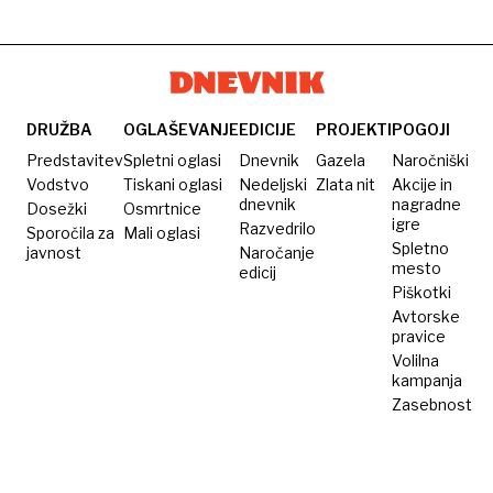
DRUŽBA
OGLAŠEVANJE
EDICIJE
PROJEKTI
POGOJI
Predstavitev
Spletni oglasi
Dnevnik
Gazela
Naročniški
Vodstvo
Tiskani oglasi
Nedeljski
Zlata nit
Akcije in
dnevnik
nagradne
Dosežki
Osmrtnice
igre
Razvedrilo
Sporočila za
Mali oglasi
Spletno
javnost
Naročanje
mesto
edicij
Piškotki
Avtorske
pravice
Volilna
kampanja
Zasebnost