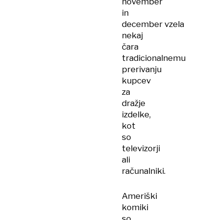
november
in
december vzela
nekaj
čara
tradicionalnemu
prerivanju
kupcev
za
dražje
izdelke,
kot
so
televizorji
ali
računalniki.
Ameriški
komiki
so