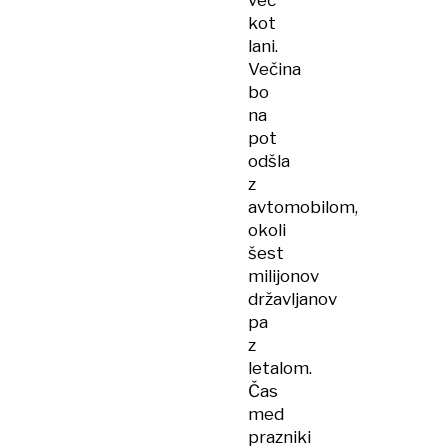
več
kot
lani.
Večina
bo
na
pot
odšla
z
avtomobilom,
okoli
šest
milijonov
državljanov
pa
z
letalom.
Čas
med
prazniki