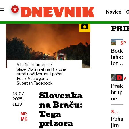
Novice
O
PRI
SP
VSE
Bodo
NE
lahko
letoval
V bližini znamenite
le še
plaže Zlatni rat na Braču je
sredi noči izbruhnil požar.
bogati
ZV
Foto: Vatrogasci
Celotn
Supetar/Facebook
ONE
Prekom
regres
Slovenka
hrup:
18. 07.
za
nevidni
2025,
dva
na Braču:
11.28
onesna
dni
Tega
pesti
SAVDSK
dopus
MP,
ARABIJ
vsake
Pohaja
MG
prizora
devet
jim