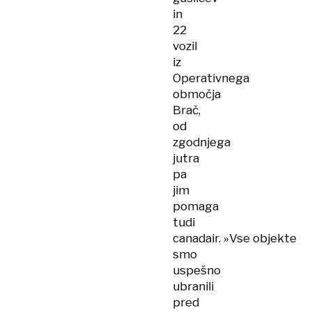
in
22
vozil
iz
Operativnega
območja
Brač,
od
zgodnjega
jutra
pa
jim
pomaga
tudi
canadair. »Vse objekte
smo
uspešno
ubranili
pred