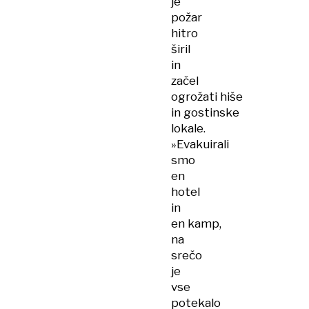
je
požar
hitro
širil
in
začel
ogrožati hiše
in gostinske
lokale.
»Evakuirali
smo
en
hotel
in
en kamp,
na
srečo
je
vse
potekalo