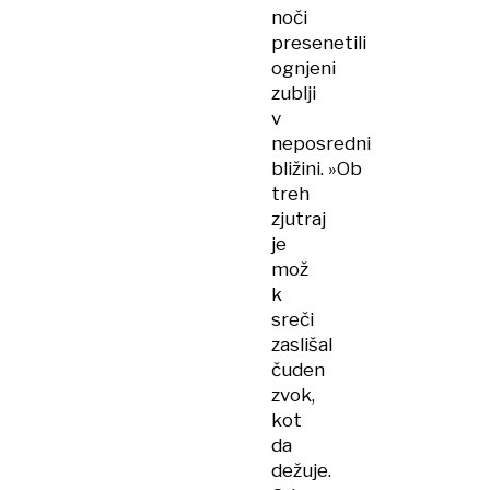
noči
presenetili
ognjeni
zublji
v
neposredni
bližini. »Ob
treh
zjutraj
je
mož
k
sreči
zaslišal
čuden
zvok,
kot
da
dežuje.