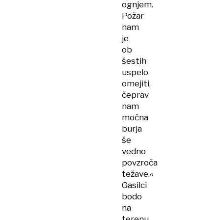
ognjem.
Požar
nam
je
ob
šestih
uspelo
omejiti,
čeprav
nam
močna
burja
še
vedno
povzroča
težave.«
Gasilci
bodo
na
terenu