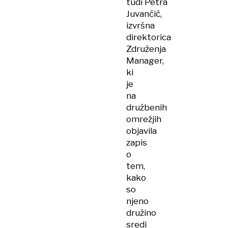
tudi Petra
Juvančič,
izvršna
direktorica
Združenja
Manager,
ki
je
na
družbenih
omrežjih
objavila
zapis
o
tem,
kako
so
njeno
družino
sredi