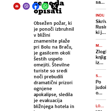
se ne da
Sloven
sapa:
Je
opisati
megal
INDIJA
projek
Skrivn
Obsežen požar, ki
"mest
Rusinja
je ponoči izbruhnil
vseh
ki je
v bližini
mest"
s
znamenite plaže
sploh
hčerk
izvedlj
MOJ
pri Bolu na Braču,
živela
BOJ
Zlogla
je gasilcem okoli
v
knjiga
šestih uspelo
jami:
iz
omejiti. Številne
»Ljudj
zapora
turiste so sredi
so
ki je
noči prebudili
nevarn
SPOLNE
pred
ZLORAB
dramatični prizori
Po
100
judois
ognjene
leti
o
apokalipse, sledila
napove
zlorab
je evakuacija
prihod
še
bližnjega hotela in
nacizm
LOS
nekdan
ANGELE