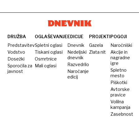
DRUŽBA
OGLAŠEVANJE
EDICIJE
PROJEKTI
POGOJI
Predstavitev
Spletni oglasi
Dnevnik
Gazela
Naročniški
Vodstvo
Tiskani oglasi
Nedeljski
Zlata nit
Akcije in
dnevnik
nagradne
Dosežki
Osmrtnice
igre
Razvedrilo
Sporočila za
Mali oglasi
Spletno
javnost
Naročanje
mesto
edicij
Piškotki
Avtorske
pravice
Volilna
kampanja
Zasebnost