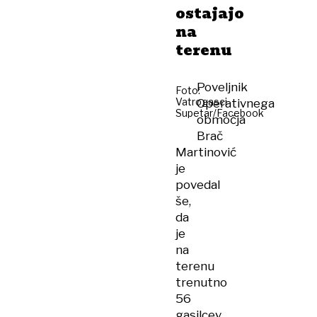
ostajajo
na
terenu
Poveljnik
Foto:
Vatrogasci
Operativnega
Supetar/Facebook
območja
Brač
Martinović
je
povedal
še,
da
je
na
terenu
trenutno
56
gasilcev