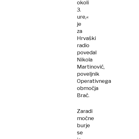
okoli
3.
ure,«
je
za
Hrvaški
radio
povedal
Nikola
Martinović,
poveljnik
Operativnega
območja
Brač.
Zaradi
močne
burje
se