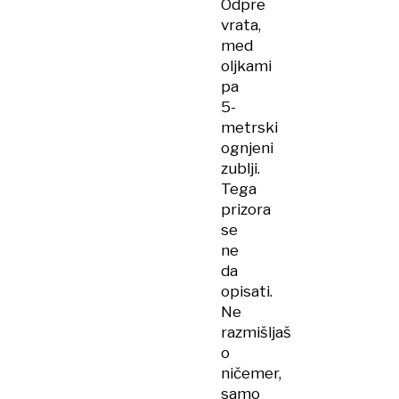
Odpre
vrata,
med
oljkami
pa
5-
metrski
ognjeni
zublji.
Tega
prizora
se
ne
da
opisati.
Ne
razmišljaš
o
ničemer,
samo