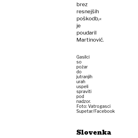
brez
resnejših
poškodb,«
je
poudaril
Martinović.
Gasilci
so
požar
do
jutranjih
urah
uspeli
spraviti
pod
nadzor.
Foto: Vatrogasci
Supetar/Facebook
Slovenka