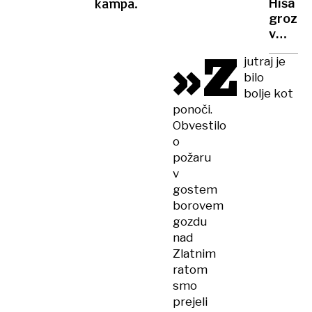
kampa.
Hiša
košarka
groze:
“Šlo
v
je za
»Z
luksuz
javne
jutraj je
vili
skrivno
bilo
našli
bolje kot
21
ponoči.
otrok,
Obvestilo
kaj
se je
o
dogaja
požaru
za
v
njenimi
gostem
zidovi?
borovem
gozdu
nad
Zlatnim
ratom
smo
prejeli