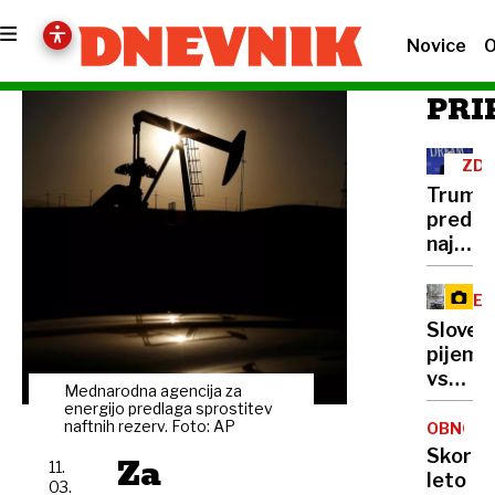
Novice
O
PRI
ZD
Trump
pred
najtež
politič
preizk
RE
številk
Sloven
so
pijemo
rekord
vse
nizke
Mednarodna agencija za
manj
energijo predlaga sprostitev
mleka,
naftnih rezerv. Foto: AP
OBNOVA
vračaj
Skoraj
Za
11.
pa
leto
03.