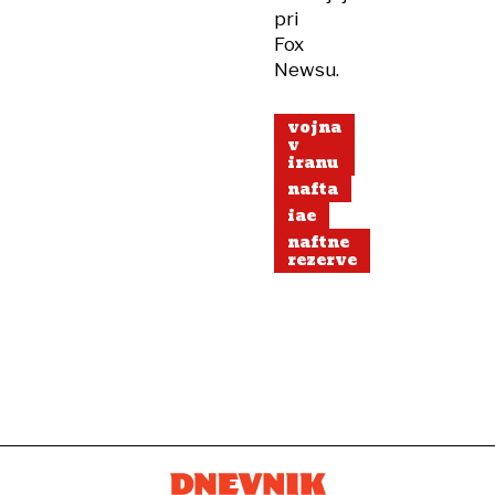
pri
Fox
Newsu.
vojna
v
iranu
nafta
iae
naftne
rezerve