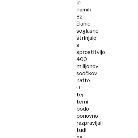
je
njenih
32
članic
soglasno
strinjalo
s
sprostitvijo
400
milijonov
sodčkov
nafte.
O
tej
temi
bodo
ponovno
razpravljali
tudi
na