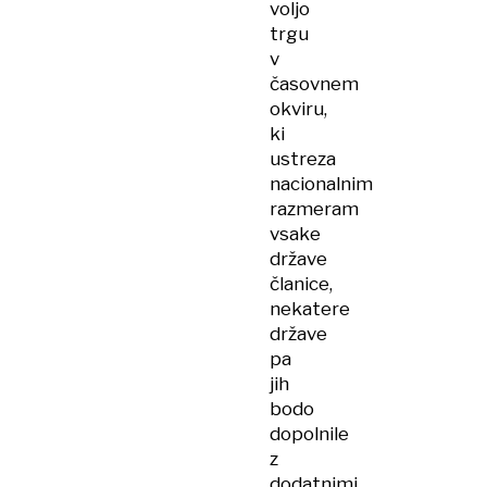
voljo
trgu
v
časovnem
okviru,
ki
ustreza
nacionalnim
razmeram
vsake
države
članice,
nekatere
države
pa
jih
bodo
dopolnile
z
dodatnimi