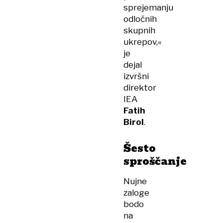
sprejemanju
odločnih
skupnih
ukrepov,«
je
dejal
izvršni
direktor
IEA
Fatih
Birol
.
Šesto
sproščanje
Nujne
zaloge
bodo
na