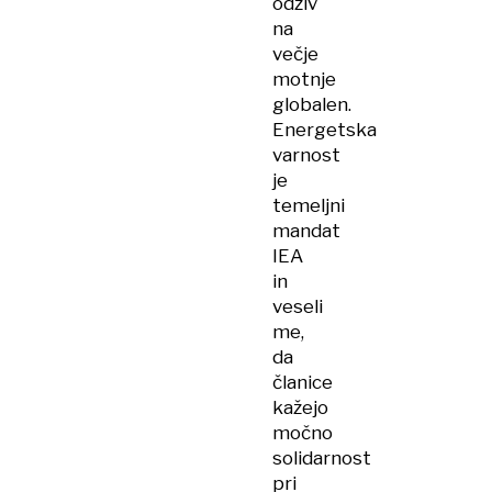
odziv
na
večje
motnje
globalen.
Energetska
varnost
je
temeljni
mandat
IEA
in
veseli
me,
da
članice
kažejo
močno
solidarnost
pri