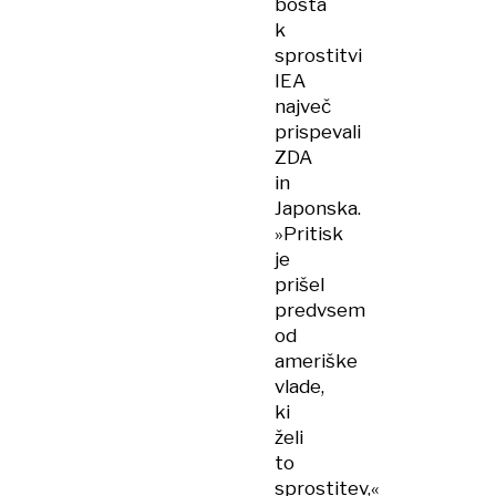
bosta
k
sprostitvi
IEA
največ
prispevali
ZDA
in
Japonska.
»Pritisk
je
prišel
predvsem
od
ameriške
vlade,
ki
želi
to
sprostitev,«