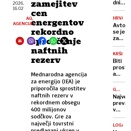
zamejitev
se
dni
2026,
nekoč
16.02
po
cen
pozabl
poškod
HRVAŠK
AG,
energentov
izdelki
se je
AGENCIJE
Avtob
vrnil
rekordno
se je
simbol
sproščanje
zatakni
Polhov
na
naftnih
Gradca
vstopn
ki je
KRŠITV
rezerv
rampi
zdaj
Biti
trajekt
višji
prost,
potniki
Mednarodna agencija
a
so
ves
za energijo (IEA) je
ga
čas
priporočila sprostitev
tresli
GREGOR
doseglj
naftnih rezerv v
MACGR
in
Največ
kje
rekordnem obsegu
potiska
prevar
se
400 milijonov
v
konča
sodčkov. Gre za
zgodovi
pravic
ljudem
največji tovrstni
do
LOGATE
prodaj
predlagani ukrep v