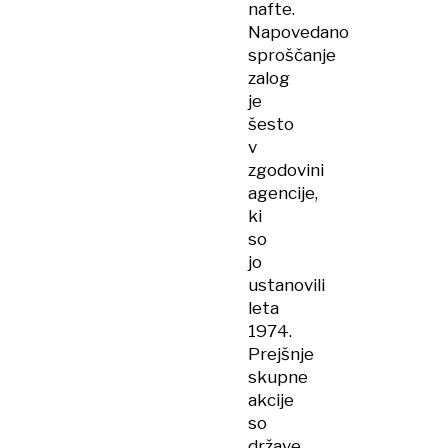
nafte.
Napovedano
sproščanje
zalog
je
šesto
v
zgodovini
agencije,
ki
so
jo
ustanovili
leta
1974.
Prejšnje
skupne
akcije
so
države