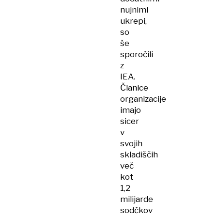
nujnimi
ukrepi,
so
še
sporočili
z
IEA.
Članice
organizacije
imajo
sicer
v
svojih
skladiščih
več
kot
1,2
milijarde
sodčkov