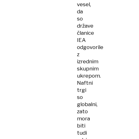
vesel,
da
so
države
članice
IEA
odgovorile
z
izrednim
skupnim
ukrepom.
Naftni
trgi
so
globalni,
zato
mora
biti
tudi