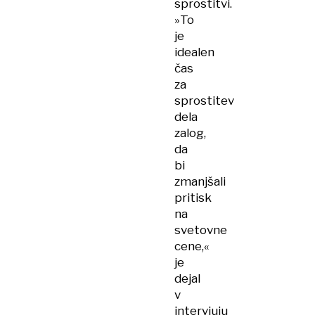
sprostitvi.
»To
je
idealen
čas
za
sprostitev
dela
zalog,
da
bi
zmanjšali
pritisk
na
svetovne
cene,«
je
dejal
v
intervjuju