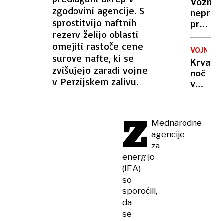
odklop
Voznic
državo,
zgodovini agencije. S
neprav
ki
sprostitvijo naftnih
prehite
sploh
rezerv želijo oblasti
življen
ni
omejiti rastoče cene
motori
obstaj
VOJNA
je
surove nafte, ki se
Krvava
ogrož
zvišujejo zaradi vojne
noč
v Perzijskem zalivu.
v
Ukrajin
rakete
Z
ubijale
Mednarodne
v
agencije
Harkiv
za
droni
energijo
udarili
(IEA)
po
so
Rusiji
sporočili,
da
se