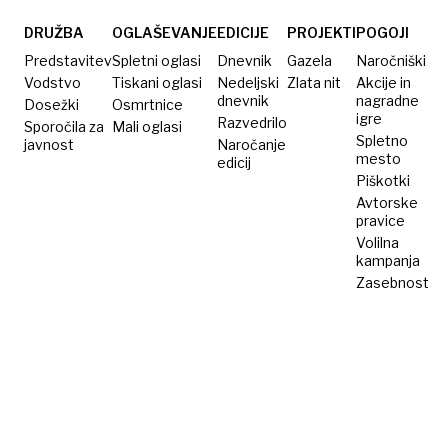
DRUŽBA
OGLAŠEVANJE
EDICIJE
PROJEKTI
POGOJI
Predstavitev
Spletni oglasi
Dnevnik
Gazela
Naročniški
Vodstvo
Tiskani oglasi
Nedeljski
Zlata nit
Akcije in
dnevnik
nagradne
Dosežki
Osmrtnice
igre
Razvedrilo
Sporočila za
Mali oglasi
Spletno
javnost
Naročanje
mesto
edicij
Piškotki
Avtorske
pravice
Volilna
kampanja
Zasebnost