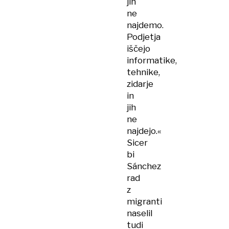
jih
ne
najdemo.
Podjetja
iščejo
informatike,
tehnike,
zidarje
in
jih
ne
najdejo.«
Sicer
bi
Sánchez
rad
z
migranti
naselil
tudi