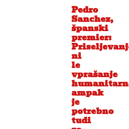
Pedro
Sanchez
,
španski
premier:
Priseljevanj
ni
le
vprašanje
humanitarno
ampak
je
potrebno
tudi