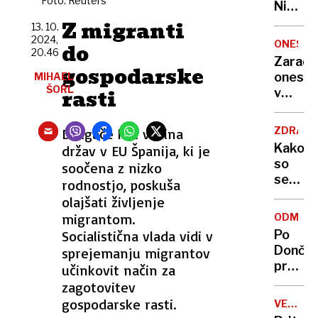
Foto: Reuters
Nikoli
nisem
Z migranti
13. 10.
pomisli
2024,
ONESNA
do
da je
20.46
Zaradi
gospodarske
to v
onesna
MIHAEL
moji
ŠORL
rasti
v
Ljublja
delu
sploh
Logat
mogoč
ZDRAVS
Drugače kot večina
voda
Kako
držav v EU Španija, ki je
nepitn
so
soočena z nizko
se
rodnostjo, poskuša
zasuka
olajšati življenje
cilji
migrantom.
ODMEV
Golobo
Socialistična vlada vidi v
Po
vlade
Dončić
sprejemanju migrantov
prodaji
učinkovit način za
Karma
zagotovitev
je
gospodarske rasti.
VELIKA
psica,
BRITANI