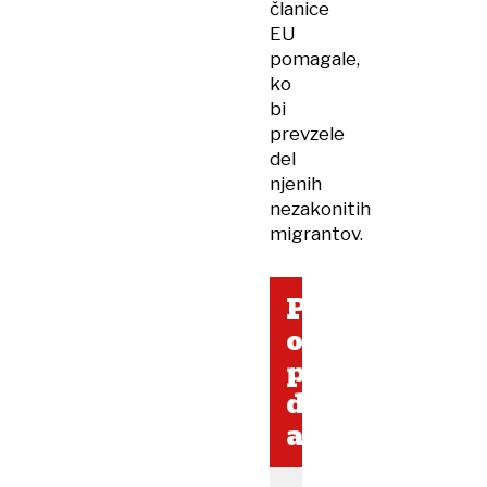
članice
EU
pomagale,
ko
bi
prevzele
del
njenih
nezakonitih
migrantov.
Poljska
odpravlja
pravico
do
azila