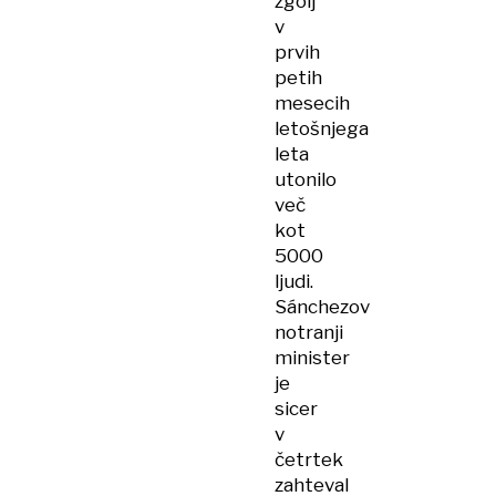
zgolj
v
prvih
petih
mesecih
letošnjega
leta
utonilo
več
kot
5000
ljudi.
Sánchezov
notranji
minister
je
sicer
v
četrtek
zahteval