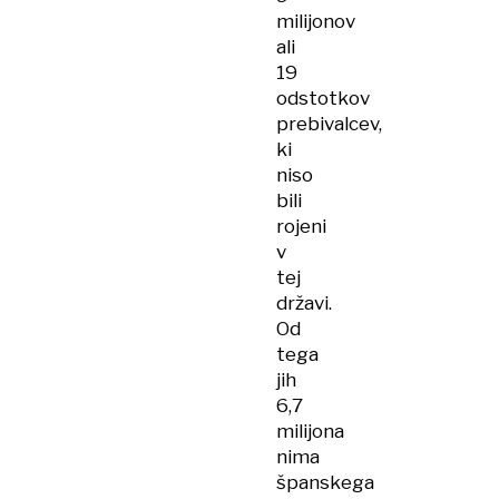
milijonov
ali
19
odstotkov
prebivalcev,
ki
niso
bili
rojeni
v
tej
državi.
Od
tega
jih
6,7
milijona
nima
španskega