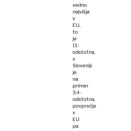
vedno
najvišja
v
EU,
to
je
11-
odstotna,
v
Sloveniji
je
na
primer
3,4-
odstotna,
povprečje
v
EU
pa