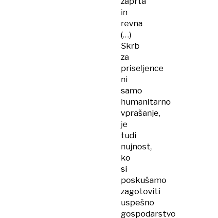
zaprta
in
revna
(…)
Skrb
za
priseljence
ni
samo
humanitarno
vprašanje,
je
tudi
nujnost,
ko
si
poskušamo
zagotoviti
uspešno
gospodarstvo