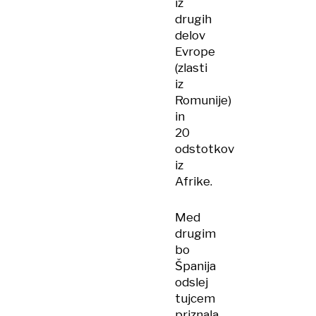
iz
drugih
delov
Evrope
(zlasti
iz
Romunije)
in
20
odstotkov
iz
Afrike.
Med
drugim
bo
Španija
odslej
tujcem
priznala