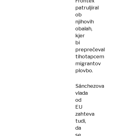
Frontex
patruljiral
ob
njihovih
obalah,
kjer
bi
preprečeval
tihotapcem
migrantov
plovbo.
Sánchezova
vlada
od
EU
zahteva
tudi,
da
se