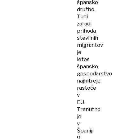
špansko
družbo.
Tudi
zaradi
prihoda
številnih
migrantov
je
letos
špansko
gospodarstvo
najhitreje
rastoče
v
EU.
Trenutno
je
v
Španiji
9