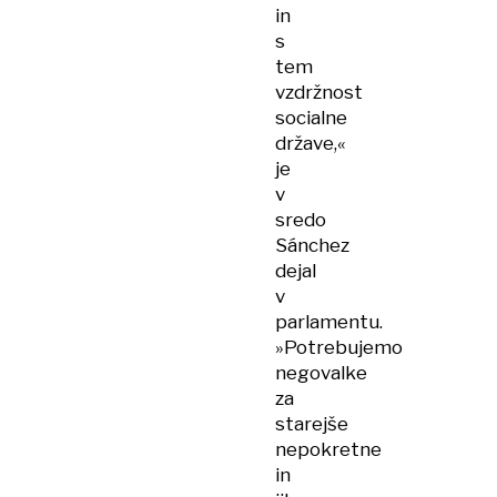
in
s
tem
vzdržnost
socialne
države,«
je
v
sredo
Sánchez
dejal
v
parlamentu.
»Potrebujemo
negovalke
za
starejše
nepokretne
in