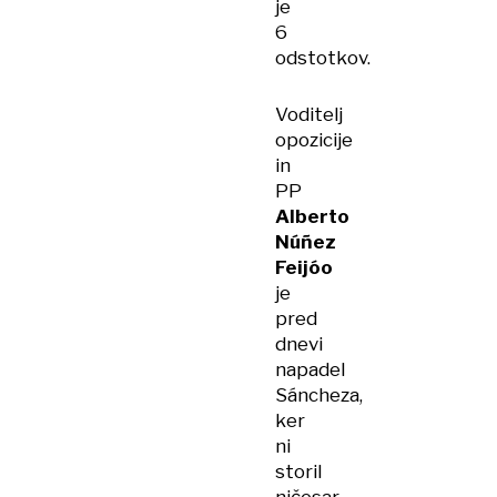
je
6
odstotkov.
Voditelj
opozicije
in
PP
Alberto
Núñez
Feijóo
je
pred
dnevi
napadel
Sáncheza,
ker
ni
storil