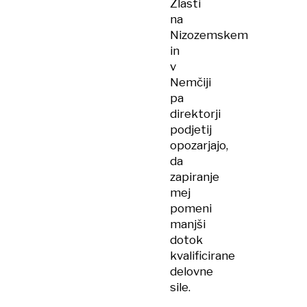
Zlasti
na
Nizozemskem
in
v
Nemčiji
pa
direktorji
podjetij
opozarjajo,
da
zapiranje
mej
pomeni
manjši
dotok
kvalificirane
delovne
sile.