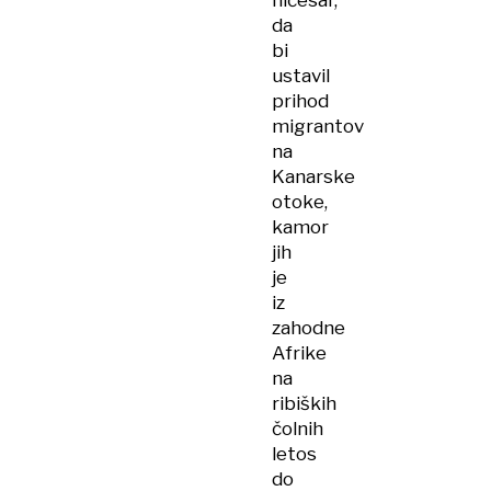
ničesar,
da
bi
ustavil
prihod
migrantov
na
Kanarske
otoke,
kamor
jih
je
iz
zahodne
Afrike
na
ribiških
čolnih
letos
do