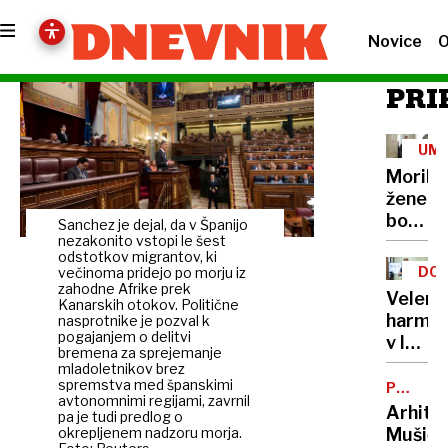
Novice
O
PRI
UM
Morile
žene
bo
Sanchez je dejal, da v Španijo
sedel
nezakonito vstopi le šest
odstotkov migrantov, ki
21
DOB
večinoma pridejo po morju iz
let
zahodne Afrike prek
PRO
Velenj
Kanarskih otokov. Politične
harmon
nasprotnike je pozval k
pogajanjem o delitvi
v lov
bremena za sprejemanje
na
mladoletnikov brez
spremstva med španskimi
nov
POTNIŠK
avtonomnimi regijami, zavrnil
CENTER
Guinne
Arhite
pa je tudi predlog o
rekord
okrepljenem nadzoru morja.
Mušič: