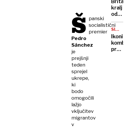
Britan
Nico
kralj
pa
Š
odpove
njen
panski
obvezn
sin
socialistični
zaradi
SIMBOL
premier
strans
HIPIJEV
Ikoničn
Pedro
učinko
kombi
Sánchez
zdravlj
praznu
je
raka
75.
prejšnji
rojstni
teden
dan
sprejel
ukrepe,
ki
bodo
omogočili
lažjo
vključitev
migrantov
v