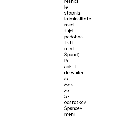
resnici
je
stopnja
kriminalitete
med
tujci
podobna
tisti
med
Španci).
Po
anketi
dnevnika
El
País
že
57
odstotkov
Špancev
meni,