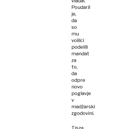
vladal.
Poudaril
je,
da
so
mu
volilci
podelili
mandat
za
to,
da
odpre
novo
poglavje
v
madžarski
zgodovini.
Tisza