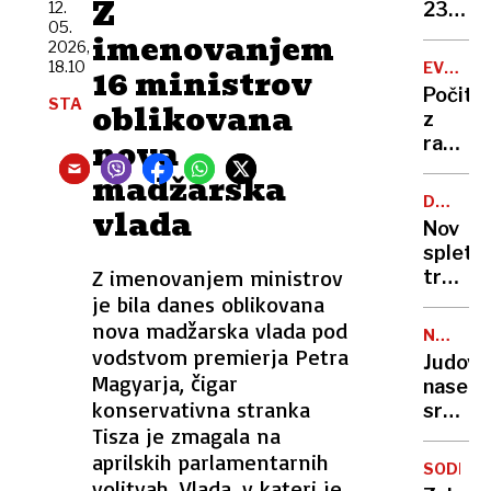
Z
zapor
12.
236
05.
mu
milijon
imenovanjem
2026,
ne
v
18.10
EVROPA
16 ministrov
bo
štirih
GORI
Počitn
treba
STA
mesec
oblikovana
z
nova
razgl
na
madžarska
požar:
DRUŽBE
vlada
postaj
OMREŽJ
Nov
poletni
spletni
požari
Z imenovanjem ministrov
trend
vse
skrbi
je bila danes oblikovana
hujši?
stroko
nova madžarska vlada pod
NEZAKO
osamlj
vodstvom premierja Petra
NASELB
Judovs
postaj
Magyarja, čigar
naselje
zažele
konservativna stranka
sredi
življen
Tisza je zmagala na
noči
slog
požgal
aprilskih parlamentarnih
SODELO
palest
volitvah. Vlada, v kateri je