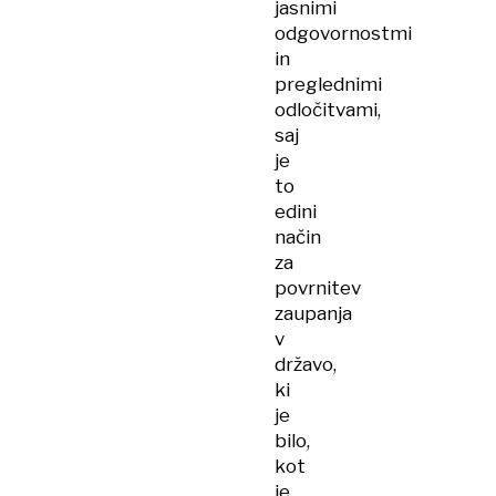
jasnimi
odgovornostmi
in
preglednimi
odločitvami,
saj
je
to
edini
način
za
povrnitev
zaupanja
v
državo,
ki
je
bilo,
kot
je