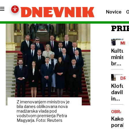
Novice
O
PRI
MIN
IN
Kultur
PRE
minist
brez
lastne
šoferja
DRU
Cigler
NAS
Klofuta
Kralj
davil
za
in
avto
Z imenovanjem ministrov je
grozil
bila danes oblikovana nova
plačuj
z
madžarska vlada pod
OBRAM
najvišj
vodstvom premierja Petra
nožem,
Kako
bonite
Magyarja. Foto: Reuters
v
porabit