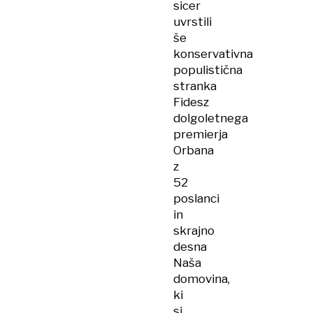
sicer
uvrstili
še
konservativna
populistična
stranka
Fidesz
dolgoletnega
premierja
Orbana
z
52
poslanci
in
skrajno
desna
Naša
domovina,
ki
si