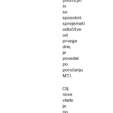
področjih
in
so
sposobni
sprejemati
odločitve
od
prvega
dne,
je
povedal
po
poročanju
MTI.
Cilj
nove
vlade
je
po