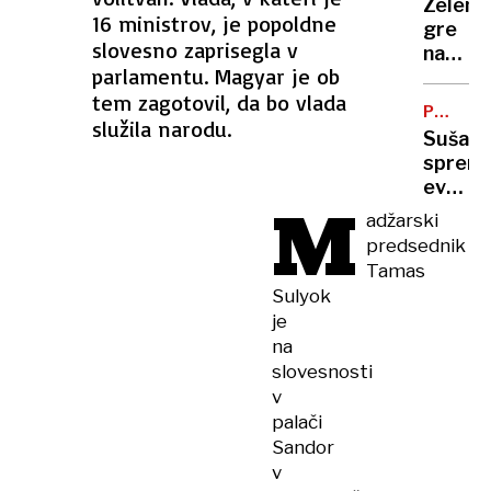
Zelens
vas
16 ministrov, je popoldne
gre
na
slovesno zaprisegla v
na
Zahod
parlamentu. Magyar je ob
obisk
bregu,
tem zagotovil, da bo vlada
k
več
PODNEB
Vučiću
služila narodu.
SPREME
ranjeni
Suša
"To
spremi
je za
evrops
Ruse
M
polja:
adžarski
udarec
kako
predsednik
v
se
obraz"
Tamas
bo
Sulyok
spreme
je
naša
na
prehra
slovesnosti
v
palači
Sandor
v