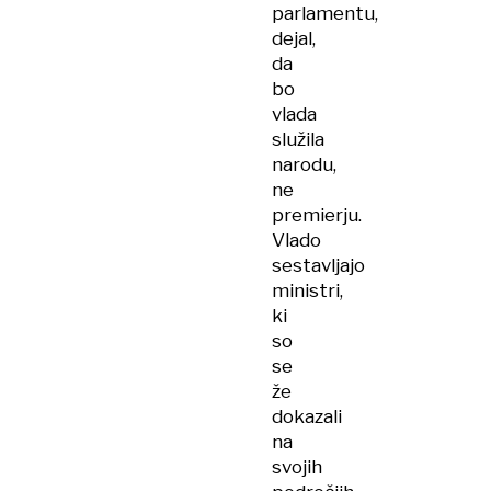
parlamentu,
dejal,
da
bo
vlada
služila
narodu,
ne
premierju.
Vlado
sestavljajo
ministri,
ki
so
se
že
dokazali
na
svojih