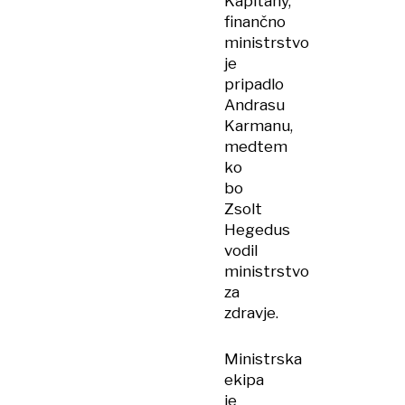
Kapitany,
finančno
ministrstvo
je
pripadlo
Andrasu
Karmanu,
medtem
ko
bo
Zsolt
Hegedus
vodil
ministrstvo
za
zdravje.
Ministrska
ekipa
je