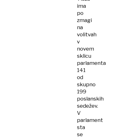
ima
po
zmagi
na
volitvah
v
novem
sklicu
parlamenta
141
od
skupno
199
poslanskih
sedežev.
V
parlament
sta
se