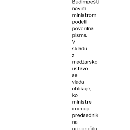
Budimpešti
novim
ministrom
podelil
poverilna
pisma.
V
skladu
z
madžarsko
ustavo
se
vlada
oblikuje,
ko
ministre
imenuje
predsednik
na
priporočilo