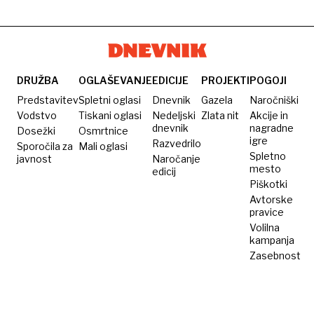
DRUŽBA
OGLAŠEVANJE
EDICIJE
PROJEKTI
POGOJI
Predstavitev
Spletni oglasi
Dnevnik
Gazela
Naročniški
Vodstvo
Tiskani oglasi
Nedeljski
Zlata nit
Akcije in
dnevnik
nagradne
Dosežki
Osmrtnice
igre
Razvedrilo
Sporočila za
Mali oglasi
Spletno
javnost
Naročanje
mesto
edicij
Piškotki
Avtorske
pravice
Volilna
kampanja
Zasebnost