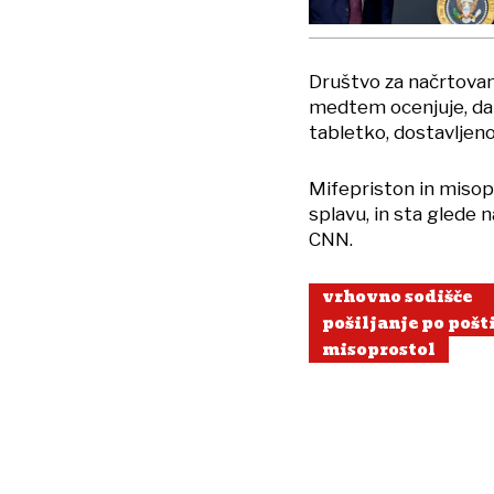
Društvo za načrtovan
medtem ocenjuje, da j
tabletko, dostavljeno
Mifepriston in misopr
splavu, in sta glede 
CNN.
vrhovno sodišče
pošiljanje po pošt
misoprostol