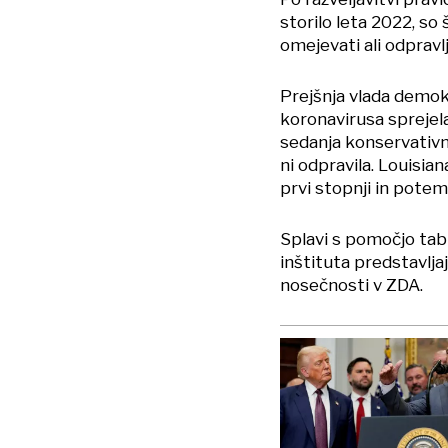
storilo leta 2022, so
omejevati ali odpravlj
Prejšnja vlada demok
koronavirusa sprejela
sedanja konservativ
ni odpravila. Louisiana
prvi stopnji in potem
Splavi s pomočjo ta
inštituta predstavlj
nosečnosti v ZDA.