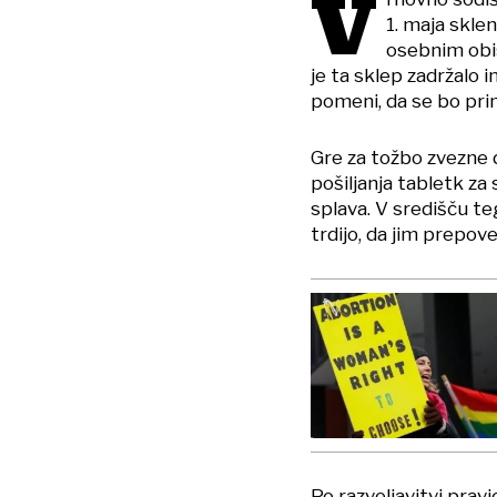
V
1. maja skle
osebnim obis
je ta sklep zadržalo 
pomeni, da se bo pri
Gre za tožbo zvezne 
pošiljanja tabletk za
splava. V središču te
trdijo, da jim prepov
Po razveljavitvi prav