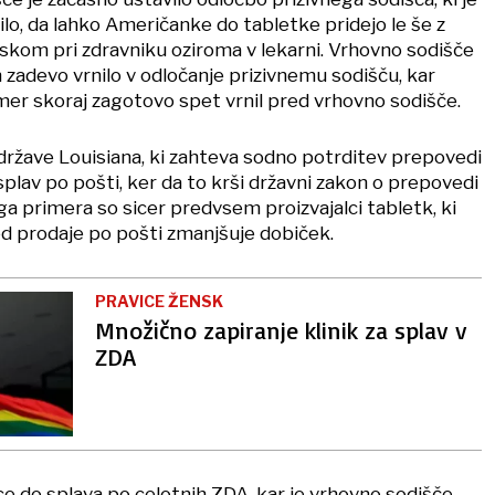
nilo, da lahko Američanke do tabletke pridejo le še z
kom pri zdravniku oziroma v lekarni. Vrhovno sodišče
in zadevo vrnilo v odločanje prizivnemu sodišču, kar
mer skoraj zagotovo spet vrnil pred vrhovno sodišče.
države Louisiana, ki zahteva sodno potrditev prepovedi
 splav po pošti, ker da to krši državni zakon o prepovedi
ga primera so sicer predvsem proizvajalci tabletk, ki
ed prodaje po pošti zmanjšuje dobiček.
PRAVICE ŽENSK
Množično zapiranje klinik za splav v
ZDA
ice do splava po celotnih ZDA, kar je vrhovno sodišče