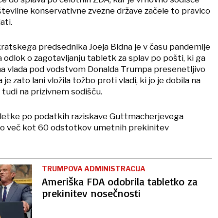
 številne konservativne zvezne države začele to pravico
ati.
ratskega predsednika Joeja Bidna je v času pandemije
 odlok o zagotavljanju tabletk za splav po pošti, ki ga
na vlada pod vodstvom Donalda Trumpa presenetljivo
 je zato lani vložila tožbo proti vladi, ki jo je dobila na
 tudi na prizivnem sodišču.
bletke po podatkih raziskave Guttmacherjevega
ajo več kot 60 odstotkov umetnih prekinitev
TRUMPOVA ADMINISTRACIJA
Ameriška FDA odobrila tabletko za
prekinitev nosečnosti