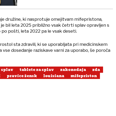
je družine, ki nasprotuje omejitvam mifepristona,
e bil leta 2025 približno vsak četrti splav opravljen s
 po pošti, leta 2022 pa le vsak deseti.
ostol sta zdravili, ki se uporabljata pri medicinskem
na vse dosedanje raziskave varni za uporabo, še poroča
splav
tablete za splav
zakonodaja
zda
i
pravice žensk
louisiana
mifepriston