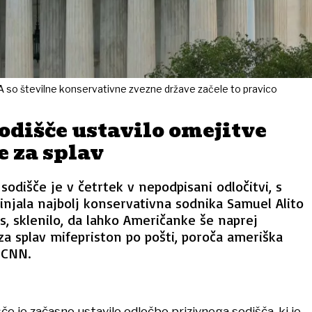
DA so številne konservativne zvezne države začele to pravico
odišče ustavilo omejitve
e za splav
odišče je v četrtek v nepodpisani odločitvi, s
rinjala najbolj konservativna sodnika Samuel Alito
, sklenilo, da lahko Američanke še naprej
za splav mifepriston po pošti, poroča ameriška
 CNN.
če je začasno ustavilo odločbo prizivnega sodišča, ki je