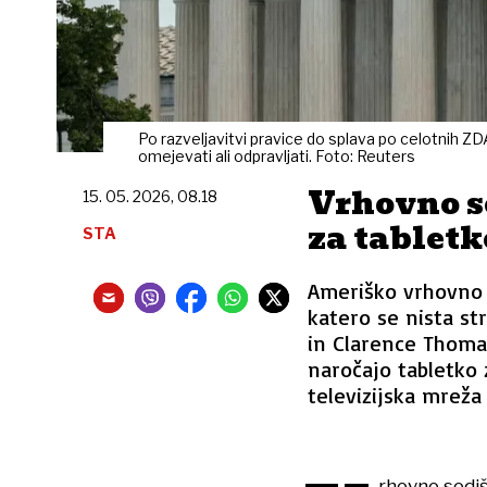
Po razveljavitvi pravice do splava po celotnih Z
omejevati ali odpravljati. Foto: Reuters
Vrhovno s
15. 05. 2026, 08.18
za tabletk
STA
Ameriško vrhovno s
katero se nista st
in Clarence Thomas
naročajo tabletko 
televizijska mreža
rhovno sodiš