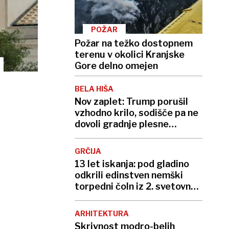
POŽAR
Požar na težko dostopnem
terenu v okolici Kranjske
Gore delno omejen
BELA HIŠA
Nov zaplet: Trump porušil
vzhodno krilo, sodišče pa ne
dovoli gradnje plesne
dvorane
GRČIJA
13 let iskanja: pod gladino
odkrili edinstven nemški
torpedni čoln iz 2. svetovne
vojne
ARHITEKTURA
Skrivnost modro-belih