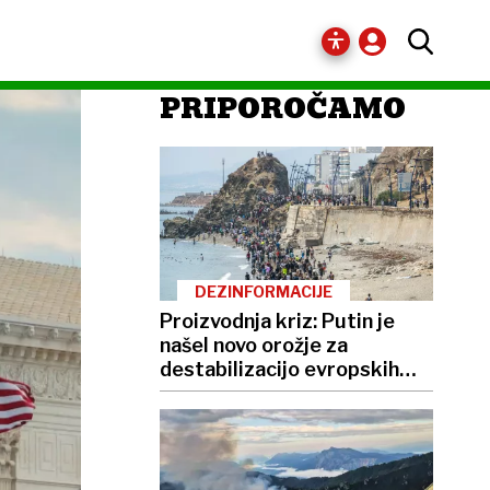
PRIPOROČAMO
DEZINFORMACIJE
Proizvodnja kriz: Putin je
našel novo orožje za
destabilizacijo evropskih
demokracij