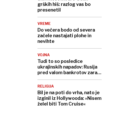
grških hiš: razlog vas bo
presenetil
VREME
Do večera bodo od severa
začele nastajati plohe in
nevihte
VOJNA
Tudi to so posledice
ukrajinskih napadov: Rusija
pred valom bankrotov zaradi
neplačanih kreditov
RELIGIJA
Bil je na poti do vrha, nato je
izginil iz Hollywooda: »Nisem
želel biti Tom Cruise«