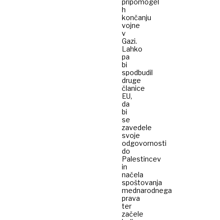
pripomogel
h
končanju
vojne
v
Gazi.
Lahko
pa
bi
spodbudil
druge
članice
EU,
da
bi
se
zavedele
svoje
odgovornosti
do
Palestincev
in
načela
spoštovanja
mednarodnega
prava
ter
začele