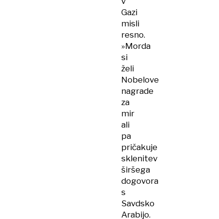
v
Gazi
misli
resno.
»Morda
si
želi
Nobelove
nagrade
za
mir
ali
pa
pričakuje
sklenitev
širšega
dogovora
s
Savdsko
Arabijo.