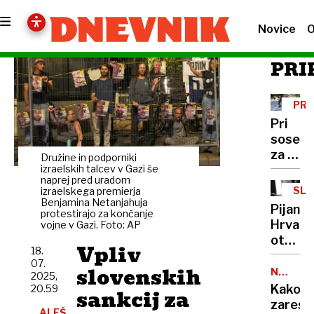
Novice
O
PRI
PR
VA
Pri
sosedi
za e-
Družine in podporniki
skiroje
izraelskih talcev v Gazi še
naprej pred uradom
uvajajo
SLA
izraelskega premierja
regist
Benjamina Netanjahuja
Pijana
protestirajo za končanje
tablice
Hrvati
vojne v Gazi. Foto: AP
in
otroke
čelado
Vpliv
18.
pretep
za
07.
slovenskih
in
NAJSTN
2025,
vse
MUHAVO
jim
Kako
20.59
sankcij za
voznik
3.
grozila
zares
DEL
ALEŠ