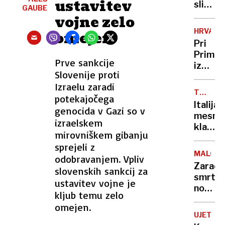
ustavitev
s
slišati
GAUBE
sekiro:
svojeg
vojne zelo
»Crkni,
najstn
HRVAŠK
omejen
idiot!«
v
Pri
digital
Primoš
dobi
Prve sankcije
iz
Slovenije proti
morja
Izraelu zaradi
izvlekli
TELETI
potekajočega
truplo
S
Italija
genocida v Gazi so v
utoplj
TUNINO
mesna
Sloven
izraelskem
klasika
mirovniškem gibanju
s
sprejeli z
pridih
MALOM
odobravanjem. Vpliv
tunine
Zaradi
slovenskih sankcij za
smrti
ustavitev vojne je
nosečn
kljub temu zelo
na
omejen.
Poljsk
UJETA!
obsodil