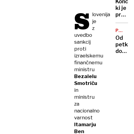
Koncer
tri
ki je
S
zdravn
lovenija
prešuš
direkt
je
stal
z
PREGLE
zakona
uvedbo
TEDNA
Od
sankcij
petka
proti
do
izraelskemu
petka:
finančnemu
z
ministru
avtom
Bezalelu
v
Smotriču
gasilce
in
zaseda
ministru
za
tatu
za
in
nacionalno
pobeg
varnost
iz
Itamarju
zapora
Ben