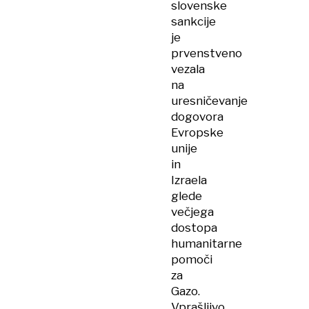
slovenske
sankcije
je
prvenstveno
vezala
na
uresničevanje
dogovora
Evropske
unije
in
Izraela
glede
večjega
dostopa
humanitarne
pomoči
za
Gazo.
Vprašljivo