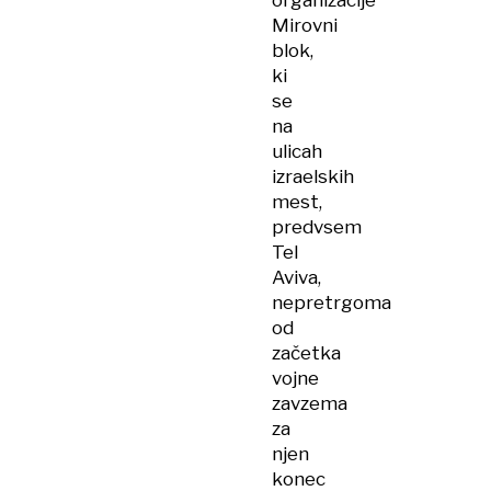
organizacije
Mirovni
blok,
ki
se
na
ulicah
izraelskih
mest,
predvsem
Tel
Aviva,
nepretrgoma
od
začetka
vojne
zavzema
za
njen
konec