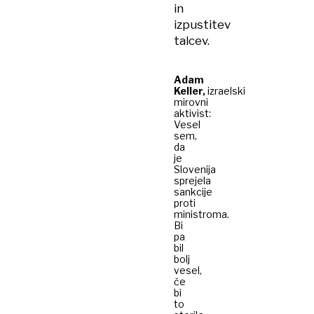
in
izpustitev
talcev.
Adam
Keller,
izraelski
mirovni
aktivist:
Vesel
sem,
da
je
Slovenija
sprejela
sankcije
proti
ministroma.
Bi
pa
bil
bolj
vesel,
če
bi
to