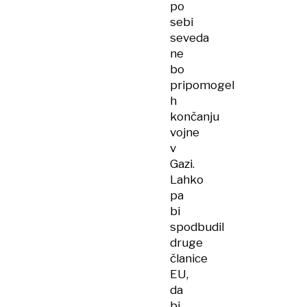
po
sebi
seveda
ne
bo
pripomogel
h
končanju
vojne
v
Gazi.
Lahko
pa
bi
spodbudil
druge
članice
EU,
da
bi