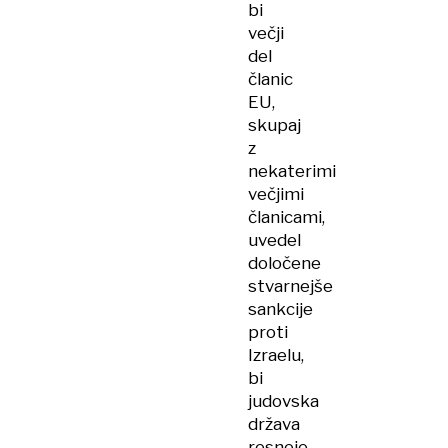
bi
večji
del
članic
EU,
skupaj
z
nekaterimi
večjimi
članicami,
uvedel
določene
stvarnejše
sankcije
proti
Izraelu,
bi
judovska
država
resneje