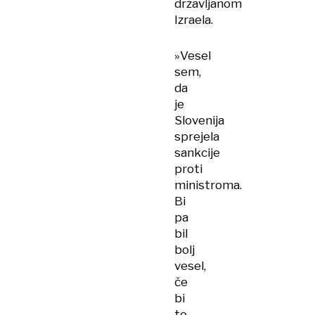
državljanom
Izraela.
»Vesel
sem,
da
je
Slovenija
sprejela
sankcije
proti
ministroma.
Bi
pa
bil
bolj
vesel,
če
bi
to