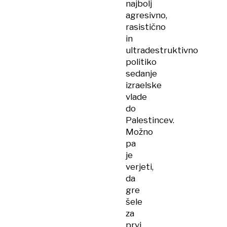
najbolj
agresivno,
rasistično
in
ultradestruktivno
politiko
sedanje
izraelske
vlade
do
Palestincev.
Možno
pa
je
verjeti,
da
gre
šele
za
prvi