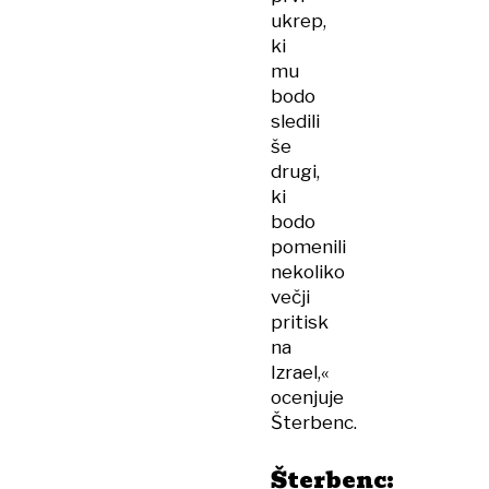
ukrep,
ki
mu
bodo
sledili
še
drugi,
ki
bodo
pomenili
nekoliko
večji
pritisk
na
Izrael,«
ocenjuje
Šterbenc.
Šterbenc: