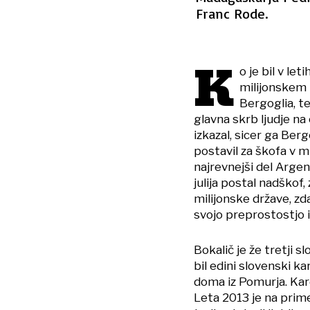
Franc Rode.
K
o je bil v le
milijonskem 
Bergoglia, t
glavna skrb ljudje na 
izkazal, sicer ga Berg
postavil za škofa v m
najrevnejši del Argen
julija postal nadškof
milijonske države, zda
svojo preprostostjo 
Bokalič je že tretji s
bil edini slovenski k
doma iz Pomurja. Kard
Leta 2013 je na prime