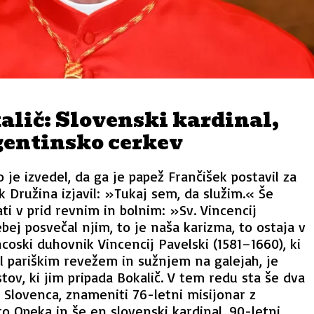
alič: Slovenski kardinal,
gentinsko cerkev
o je izvedel, da ga je papež Frančišek postavil za
k Družina izjavil: »Tukaj sem, da služim.« Še
ti v prid revnim in bolnim: »Sv. Vincencij
ebej posvečal njim, to je naša karizma, to ostaja v
oski duhovnik Vincencij Pavelski (1581–1660), ki
l pariškim revežem in sužnjem na galejah, je
stov, ki jim pripada Bokalič. V tem redu sta še dva
Slovenca, znameniti 76-letni misijonar z
 Opeka in še en slovenski kardinal, 90-letni