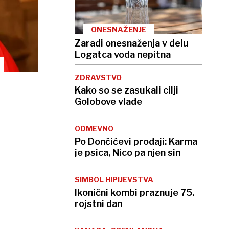
ONESNAŽENJE
Zaradi onesnaženja v delu
Logatca voda nepitna
ZDRAVSTVO
Kako so se zasukali cilji
Golobove vlade
ODMEVNO
Po Dončićevi prodaji: Karma
je psica, Nico pa njen sin
SIMBOL HIPIJEVSTVA
Ikonični kombi praznuje 75.
rojstni dan