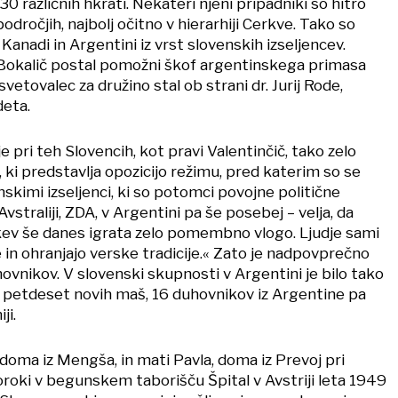
r 30 različnih hkrati. Nekateri njeni pripadniki so hitro
odročjih, najbolj očitno v hierarhiji Cerkve. Tako so
 Kanadi in Argentini iz vrst slovenskih izseljencev.
 Bokalič postal pomožni škof argentinskega primasa
vetovalec za družino stal ob strani dr. Jurij Rode,
deta.
e pri teh Slovencih, kot pravi Valentinčič, tako zelo
 ki predstavlja opozicijo režimu, pred katerim so se
skimi izseljenci, ki so potomci povojne politične
Avstraliji, ZDA, v Argentini pa še posebej – velja, da
rkev še danes igrata zelo pomembno vlogo. Ljudje sami
 in ohranjajo verske tradicije.« Zato je nadpovprečno
hovnikov. V slovenski skupnosti v Argentini je bilo tako
 petdeset novih maš, 16 duhovnikov iz Argentine pa
ji.
doma iz Mengša, in mati Pavla, doma iz Prevoj pri
oroki v begunskem taborišču Špital v Avstriji leta 1949