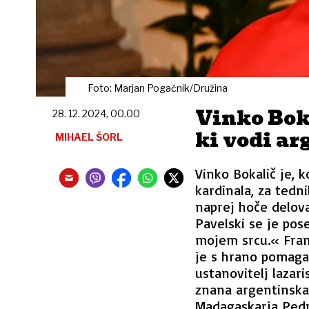
Foto: Marjan Pogačnik/Družina
Vinko Bok
28. 12. 2024, 00.00
ki vodi ar
MIHAEL ŠORL
Vinko Bokalič je, k
kardinala, za tedni
naprej hoče delova
Pavelski se je pos
mojem srcu.« Franc
je s hrano pomaga
ustanovitelj lazari
znana argentinska 
Madagaskarja Pedro