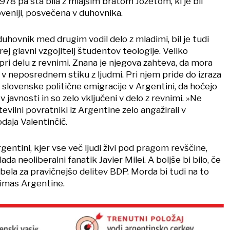
978 pa sta bila z mlajšim bratom Jožetom, ki je bil
oveniji, posvečena v duhovnika.
duhovnik med drugim vodil delo z mladimi, bil je tudi
ej glavni vzgojitelj študentov teologije. Veliko
pri delu z revnimi. Znana je njegova zahteva, da mora
 v neposrednem stiku z ljudmi. Pri njem pride do izraza
slovenske politične emigracije v Argentini, da hočejo
 v javnosti in so zelo vključeni v delo z revnimi. »Ne
evilni povratniki iz Argentine zelo angažirali v
odaja Valentinčič.
entini, kjer vse več ljudi živi pod pragom revščine,
vlada neoliberalni fanatik Javier Milei. A boljše bi bilo, če
ela za pravičnejšo delitev BDP. Morda bi tudi na to
primas Argentine.