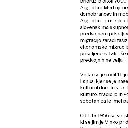
pridružila okoli 7000
Argentini. Med njimi s
domobrancev in mobili
Argentino priselilo 
slovenskima skupnostn
predvojnem priseljeva
migracijo zaradi fašiz
ekonomske migracije 
priseljencev tako še 
predvojnih ne velja.
Vinko se je rodil 11.
Lanus, kjer se je nase
kulturni dom in športn
kulturo, tradicijo in
sobotah pa je imel p
Od leta 1956 so versko
ki se jim je Vinko prid