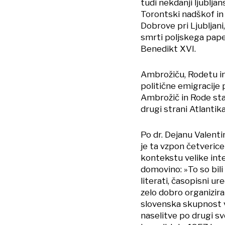
tudi nekdanji ljublja
Torontski nadškof in 
Dobrove pri Ljubljani,
smrti poljskega papež
Benedikt XVI.
Ambrožiču, Rodetu in 
politične emigracije 
Ambrožič in Rode sta 
drugi strani Atlantika
Po dr. Dejanu Valenti
je ta vzpon četveric
kontekstu velike inte
domovino: »To so bili 
literati, časopisni ure
zelo dobro organiziral
slovenska skupnost v
naselitve po drugi sv