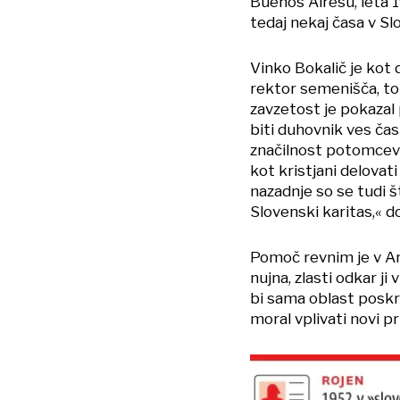
Buenos Airesu, leta 1
tedaj nekaj časa v Sl
Vinko Bokalič je kot 
rektor semenišča, tor
zavzetost je pokazal 
biti duhovnik ves čas
značilnost potomcev 
kot kristjani delovati
nazadnje so se tudi št
Slovenski karitas,« d
Pomoč revnim je v Arg
nujna, zlasti odkar ji 
bi sama oblast poskrb
moral vplivati novi 