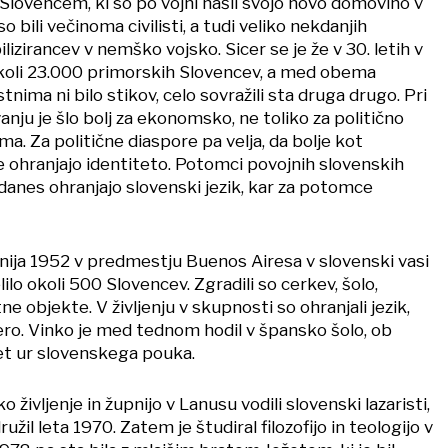
 Slovencem, ki so po vojni našli svojo novo domovino v
o bili večinoma civilisti, a tudi veliko nekdanjih
zirancev v nemško vojsko. Sicer se je že v 30. letih v
okoli 23.000 primorskih Slovencev, a med obema
ima ni bilo stikov, celo sovražili sta druga drugo. Pri
nju je šlo bolj za ekonomsko, ne toliko za politično
ma. Za politične diaspore pa velja, da bolje kot
ohranjajo identiteto. Potomci povojnih slovenskih
danes ohranjajo slovenski jezik, kar za potomce
 junija 1952 v predmestju Buenos Airesa v slovenski vasi
lilo okoli 500 Slovencev. Zgradili so cerkev, šolo,
e objekte. V življenju v skupnosti so ohranjali jezik,
 vero. Vinko je med tednom hodil v špansko šolo, ob
et ur slovenskega pouka.
 življenje in župnijo v Lanusu vodili slovenski lazaristi,
ružil leta 1970. Zatem je študiral filozofijo in teologijo v