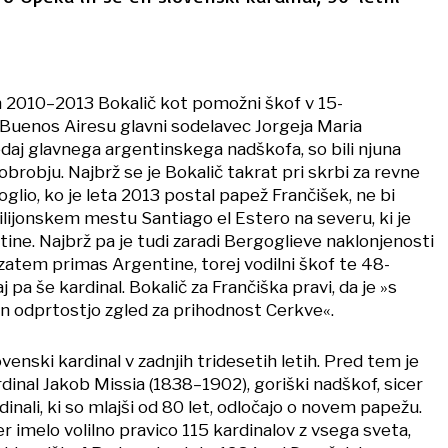
tih 2010–2013 Bokalič kot pomožni škof v 15-
Buenos Airesu glavni sodelavec Jorgeja Maria
edaj glavnega argentinskega nadškofa, so bili njuna
obrobju. Najbrž se je Bokalič takrat pri skrbi za revne
oglio, ko je leta 2013 postal papež Frančišek, ne bi
ilijonskem mestu Santiago el Estero na severu, ki je
tine. Najbrž pa je tudi zaradi Bergoglieve naklonjenosti
, zatem primas Argentine, torej vodilni škof te 48-
j pa še kardinal. Bokalič za Frančiška pravi, da je »s
in odprtostjo zgled za prihodnost Cerkve«.
lovenski kardinal v zadnjih tridesetih letih. Pred tem je
ardinal Jakob Missia (1838–1902), goriški nadškof, sicer
inali, ki so mlajši od 80 let, odločajo o novem papežu.
r imelo volilno pravico 115 kardinalov z vsega sveta,