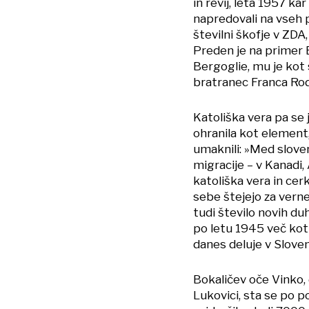
in revij, leta 1957 ka
napredovali na vseh p
številni škofje v ZDA,
Preden je na primer
Bergoglie, mu je kot s
bratranec Franca Ro
Katoliška vera pa se j
ohranila kot element,
umaknili: »Med sloven
migracije – v Kanadi, 
katoliška vera in ce
sebe štejejo za verne
tudi število novih du
po letu 1945 več kot
danes deluje v Sloveni
Bokaličev oče Vinko, 
Lukovici, sta se po p