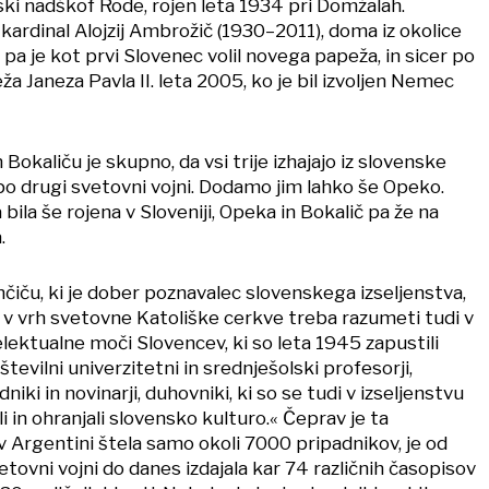
nski nadškof Rode, rojen leta 1934 pri Domžalah.
kardinal Alojzij Ambrožič (1930–2011), doma iz okolice
 pa je kot prvi Slovenec volil novega papeža, in sicer po
a Janeza Pavla II. leta 2005, ko je bil izvoljen Nemec
Bokaliču je skupno, da vsi trije izhajajo iz slovenske
po drugi svetovni vojni. Dodamo jim lahko še Opeko.
bila še rojena v Sloveniji, Opeka in Bokalič pa že na
.
nčiču, ki je dober poznavalec slovenskega izseljenstva,
e v vrh svetovne Katoliške cerkve treba razumeti tudi v
lektualne moči Slovencev, ki so leta 1945 zapustili
številni univerzitetni in srednješolski profesorji,
dniki in novinarji, duhovniki, ki so se tudi v izseljenstvu
i in ohranjali slovensko kulturo.« Čeprav je ta
 Argentini štela samo okoli 7000 pripadnikov, je od
etovni vojni do danes izdajala kar 74 različnih časopisov