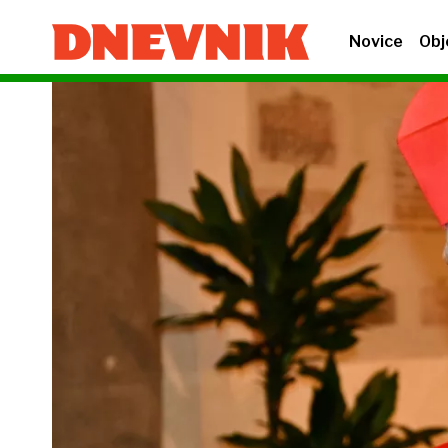
Novice
Obj