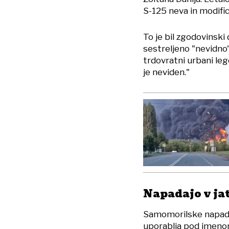
S-125 neva in modific
To je bil zgodovinski 
sestreljeno "nevidno"
trdovratni urbani lege
je neviden."
Napadajo v ja
Samomorilske napadaln
uporablja pod imenom