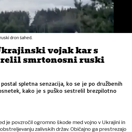
ruski dron šahed.
krajinski vojak kar s
relil smrtonosni ruski
 postal spletna senzacija, ko se je po družbenih
osnetek, kako je s puško sestrelil brezpilotno
hed je povzročil ogromno škode med vojno v Ukrajini in
bstreljevanju zalivskih držav. Običajno ga prestrezajo