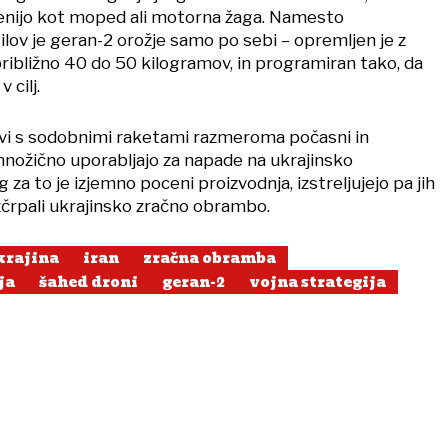
enijo kot moped ali motorna žaga. Namesto
tilov je geran-2 orožje samo po sebi – opremljen je z
ribližno 40 do 50 kilogramov, in programiran tako, da
 cilj.
vi s sodobnimi raketami razmeroma počasni in
 množično uporabljajo za napade na ukrajinsko
 za to je izjemno poceni proizvodnja, izstreljujejo pa jih
 izčrpali ukrajinsko zračno obrambo.
krajina
iran
zračna obramba
ja
šahed droni
geran-2
vojna strategija