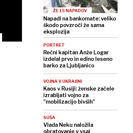
ŽE 15 NAPADOV
Napadi na bankomate: veliko
škodo povzroči že sama
eksplozija
PORTRET
Rečni kapitan Anže Logar
izdelal prvo in edino leseno
barko za Ljubljanico
VOJNA V UKRAJINI
Kaos v Rusiji: ženske začele
izrabljati vojno za
"mobilizacijo bivših"
SUŠA
Vlada Neku naložila
obratovanje v vsaj