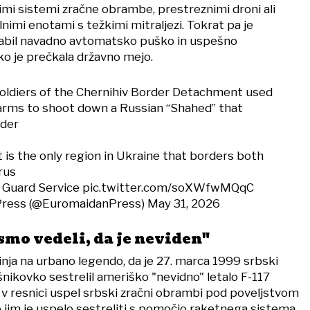
mi sistemi zračne obrambe, prestreznimi droni ali
lnimi enotami s težkimi mitraljezi. Tokrat pa je
rabil navadno avtomatsko puško in uspešno
 ko je prečkala državno mejo.
soldiers of the Chernihiv Border Detachment used
arms to shoot down a Russian “Shahed” that
rder
 is the only region in Ukraine that borders both
rus
 Guard Service
pic.twitter.com/soXWfwMQqC
Press (@EuromaidanPress)
May 31, 2026
smo vedeli, da je neviden"
a na urbano legendo, da je 27. marca 1999 srbski
nikovko sestrelil ameriško "nevidno" letalo F-117
 v resnici uspel srbski zračni obrambi pod poveljstvom
o jim je uspelo sestreliti s pomočjo raketnega sistema