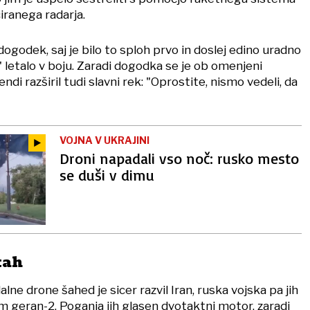
iranega radarja.
dogodek, saj je bilo to sploh prvo in doslej edino uradno
 letalo v boju. Zaradi dogodka se je ob omenjeni
ndi razširil tudi slavni rek: "Oprostite, nismo vedeli, da
VOJNA V UKRAJINI
Droni napadali vso noč: rusko mesto
se duši v dimu
tah
e drone šahed je sicer razvil Iran, ruska vojska pa jih
 geran-2. Poganja jih glasen dvotaktni motor, zaradi