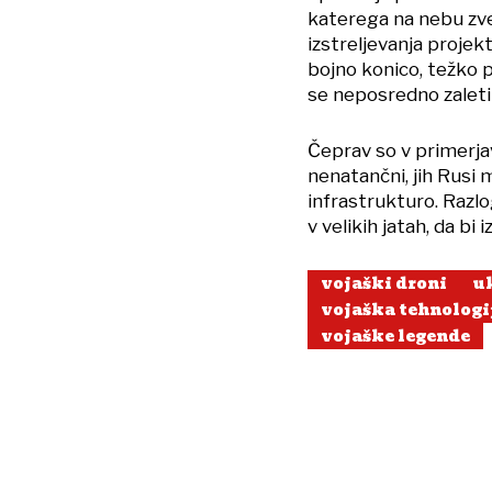
katerega na nebu zv
izstreljevanja projek
bojno konico, težko p
se neposredno zaleti v
Čeprav so v primerja
nenatančni, jih Rusi
infrastrukturo. Razlog
v velikih jatah, da bi
vojaški droni
u
vojaška tehnologi
vojaške legende