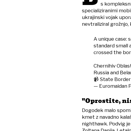
s kompleksni
specializiranimi mobi
ukrajinski vojak upo
nevtraliziral grožnjo,
A unique case: 
standard small 
crossed the bo
Chernihiv Oblast
Russia and Bela
📹 State Border
— Euromaidan 
"Oprostite, ni
Dogodek malo spominj
kmet z navadno kalaš
nighthawk. Podvig je
Zoltana Danija. Letal