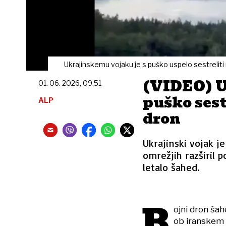
Ukrajinskemu vojaku je s puško uspelo sestreliti 
(VIDEO) U
01. 06. 2026, 09.51
puško sest
ALP
dron
Ukrajinski vojak je
omrežjih razširil p
letalo šahed.
B
ojni dron ša
ob iranskem o