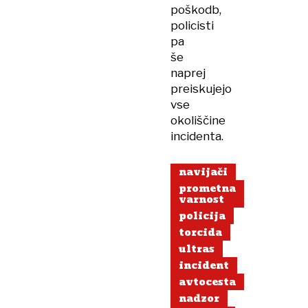
poškodb,
policisti
pa
še
naprej
preiskujejo
vse
okoliščine
incidenta.
navijači
prometna
varnost
policija
torcida
ultras
incident
avtocesta
nadzor