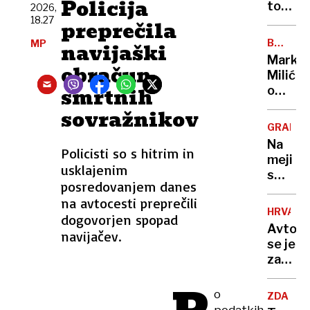
Policija
z
ton
2026,
napove
18.27
pršuta
preprečila
o
bo
BREZ
MP
navijaški
usodi
romalo
DLAKE
Marko
Ukraji
v
obračun
NA
Milić
JEZIKU
uničenj
smrtnih
o
lastnik
odločit
sovražnikov
ni
ki ga
imel
GRADIŠ
je
niti
Na
stala
Policisti so s hitrim in
enega
meji
NBA-
usklajenim
dokum
s
pokojni
posredovanjem danes
Hrvašk
»Norma
na avtocesti preprečili
pozabi
da
HRVAŠK
dogovorjen spopad
ženo
sem
Avtob
navijačev.
in
to
se je
odpelja
storil«
zatakni
proti
na
Nemčiji
vstopn
o
"Mislil
ZDA
rampi