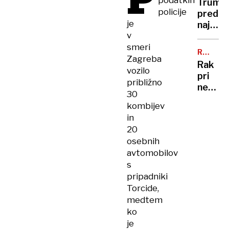
P
podatkih
sem,
Trump
trajekt
policije
da
pred
potniki
je
se
najtež
so
šali"
v
politič
ga
smeri
preizk
tresli
RAZKRI
številk
Zagreba
SIN
in
Rak
so
vozilo
potiska
pri
rekord
približno
nekda
nizke
30
predse
kombijev
Bidnu
in
se je
20
razširil
osebnih
zelo
avtomobilov
ga
s
boli
pripadniki
in
Torcide,
hromi
medtem
ko
je