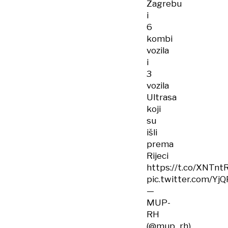
Zagrebu
i
6
kombi
vozila
i
3
vozila
Ultrasa
koji
su
išli
prema
Rijeci
https://t.co/XNTn
pic.twitter.com/Yj
—
MUP-
RH
(@mup_rh)