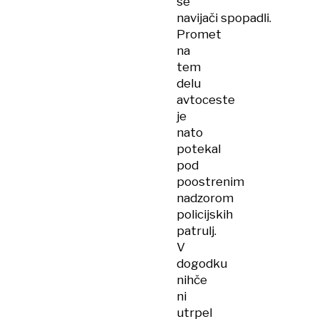
se
navijači spopadli.
Promet
na
tem
delu
avtoceste
je
nato
potekal
pod
poostrenim
nadzorom
policijskih
patrulj.
V
dogodku
nihče
ni
utrpel