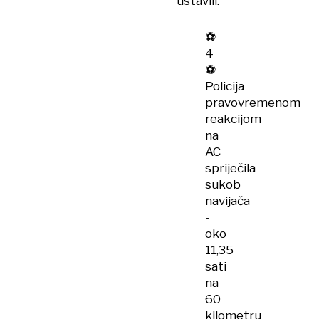
ustavili.
⚽️
4
⚽️
Policija
pravovremenom
reakcijom
na
AC
spriječila
sukob
navijača
-
oko
11,35
sati
na
60
kilometru