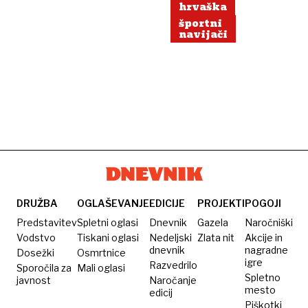
hrvaška
športni
navijači
DRUŽBA
OGLAŠEVANJE
EDICIJE
PROJEKTI
POGOJI
Predstavitev
Spletni oglasi
Dnevnik
Gazela
Naročniški
Vodstvo
Tiskani oglasi
Nedeljski
Zlata nit
Akcije in
dnevnik
nagradne
Dosežki
Osmrtnice
igre
Razvedrilo
Sporočila za
Mali oglasi
Spletno
javnost
Naročanje
mesto
edicij
Piškotki