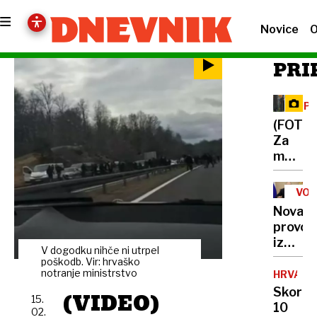
Novice
O
PRI
OPA
ME
(FOTO)
Za
medve
v
kočev
VOJ
gozdov
V
Nova
UKR
dan
provok
v
iz
družbi
V dogodku nihče ni utrpel
Kremlj
poškodb. Vir: hrvaško
divjih
Putin
notranje ministrstvo
HRVAŠK
zveri
razburi
Skoraj
(VIDEO)
15.
Evropo
10
02.