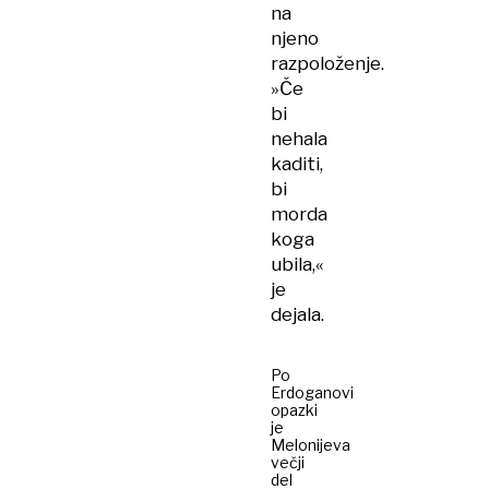
na
njeno
razpoloženje.
»Če
bi
nehala
kaditi,
bi
morda
koga
ubila,«
je
dejala.
Po
Erdoganovi
opazki
je
Melonijeva
večji
del