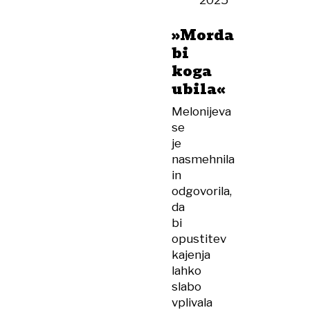
2025
»Morda
bi
koga
ubila«
Melonijeva
se
je
nasmehnila
in
odgovorila,
da
bi
opustitev
kajenja
lahko
slabo
vplivala