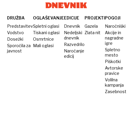
DRUŽBA
OGLAŠEVANJE
EDICIJE
PROJEKTI
POGOJI
Predstavitev
Spletni oglasi
Dnevnik
Gazela
Naročniški
Vodstvo
Tiskani oglasi
Nedeljski
Zlata nit
Akcije in
dnevnik
nagradne
Dosežki
Osmrtnice
igre
Razvedrilo
Sporočila za
Mali oglasi
Spletno
javnost
Naročanje
mesto
edicij
Piškotki
Avtorske
pravice
Volilna
kampanja
Zasebnost