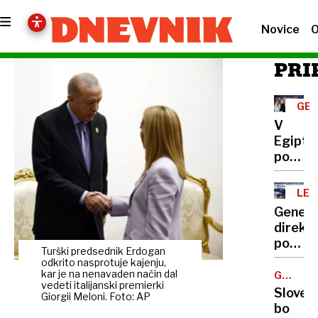
Novice
O
PRI
GEN
V
Egiptu
podpisa
deklara
o
LE
miru
Genera
v
direkt
Gazi:
policij
»To
Turški predsednik Erdogan
z
odkrito nasprotuje kajenju,
je
Leona
kar je na nenavaden način dal
GOLOB-
čudovi
vedeti italijanski premierki
RUTTE
podpis
Sloveni
dan
Giorgii Meloni. Foto: AP
pogod
bo
za