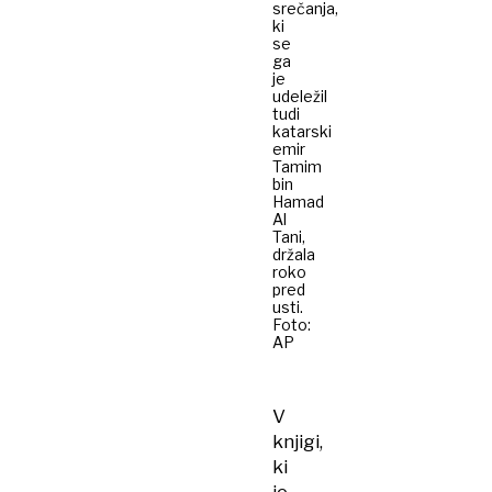
srečanja,
ki
se
ga
je
udeležil
tudi
katarski
emir
Tamim
bin
Hamad
Al
Tani,
držala
roko
pred
usti.
Foto:
AP
V
knjigi,
ki