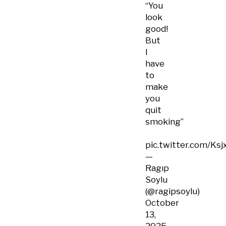
“You
look
good!
But
I
have
to
make
you
quit
smoking”
pic.twitter.com/Ks
—
Ragıp
Soylu
(@ragipsoylu)
October
13,