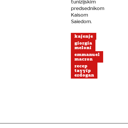
tunizijskim
predsednikom
Kaisom
Saiedom.
kajenje
giorgia
meloni
emmanuel
macron
recep
tayyip
erdogan