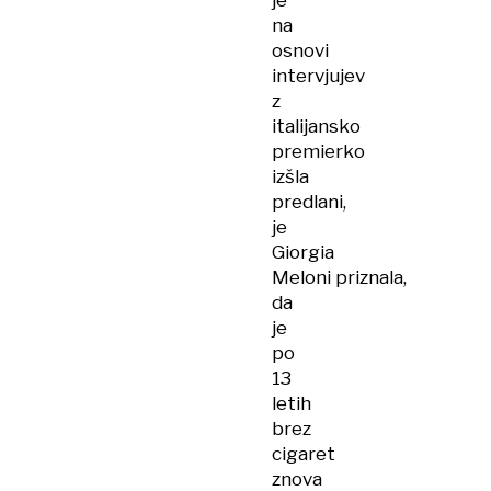
je
na
osnovi
intervjujev
z
italijansko
premierko
izšla
predlani,
je
Giorgia
Meloni priznala,
da
je
po
13
letih
brez
cigaret
znova