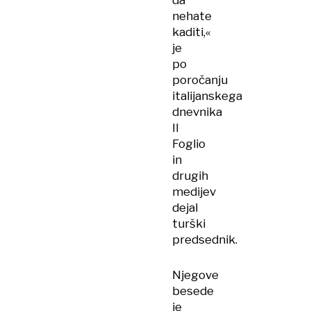
da
nehate
kaditi,«
je
po
poročanju
italijanskega
dnevnika
Il
Foglio
in
drugih
medijev
dejal
turški
predsednik.
Njegove
besede
je