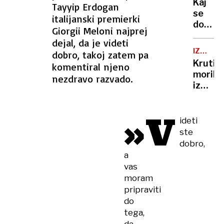
Kaj
Tayyip Erdogan
zasačil
se
italijanski premierki
med
dogaja
strast
Giorgii Meloni najprej
z
poljub
dejal, da je videti
našo
IZREK
dobro, takoj zatem pa
hrano?
SODBE
Krutim
komentiral njeno
Polja
morilc
nezdravo razvado.
obrodi
iz
enako,
Gorenj
denarn
po
»V
pa
24
ideti
so
let
ste
vse
zapora
dobro,
tanjše
a
vas
moram
pripraviti
do
tega,