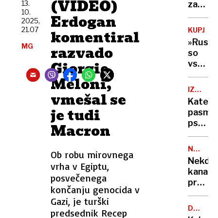
(VIDEO)
o
13.
za
svet!«
10.
nabavi
Ukraji
Erdogan
2025,
heliko
kupova
21.07
KUPJAN
komentiral
ameriš
»Rusi
MG
protiz
razvado
so
obram
Giorgie
vstopil
v
Meloni,
mesto
IZBIRA
vmešal se
in
PSA
Katere
pijani
je tudi
pasme
hodijo
psov
Macron
naokoli
so
z
po
granat
NOVI
Ob robu mirovnega
mnenj
PAR
vse
Nekdan
vrha v Egiptu,
veteri
je
kanad
najbolj
posvečenega
črno
premie
umirje
končanju genocida v
in
in
Gazi, je turški
požga
pop
DAN
predsednik Recep
zvezdn
HRANE