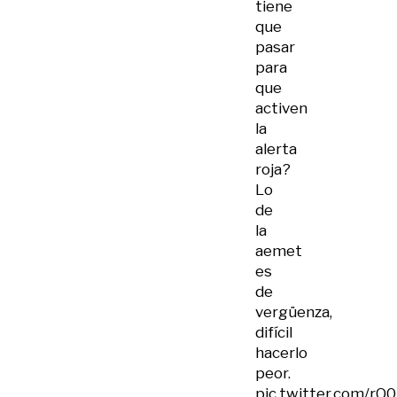
tiene
que
pasar
para
que
activen
la
alerta
roja?
Lo
de
la
aemet
es
de
vergüenza,
difícil
hacerlo
peor.
pic.twitter.com/r