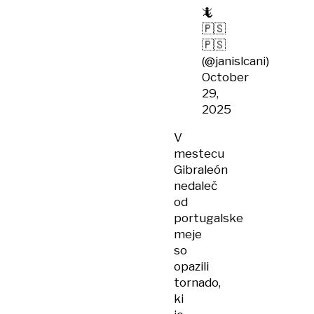
🦎
🇵🇸
🇵🇸
(@janislcani)
October
29,
2025
V
mestecu
Gibraleón
nedaleč
od
portugalske
meje
so
opazili
tornado,
ki