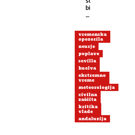
so
bili
že
do
pasu
vremenska
v
opozorila
vodi,
neurje
ko
poplave
jih
sevilla
je
huelva
sistem
ekstremno
opozoril
vreme
na
meteorologija
nevarnost
civilna
zaščita
kritika
vlade
andaluzija