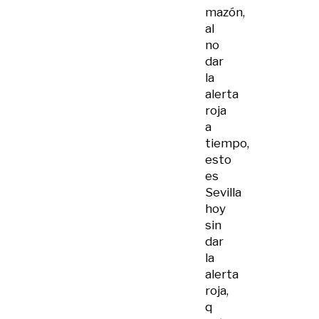
mazón,
al
no
dar
la
alerta
roja
a
tiempo,
esto
es
Sevilla
hoy
sin
dar
la
alerta
roja,
q