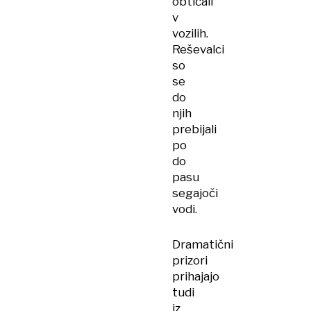
obtičali
v
vozilih.
Reševalci
so
se
do
njih
prebijali
po
do
pasu
segajoči
vodi.
Dramatični
prizori
prihajajo
tudi
iz