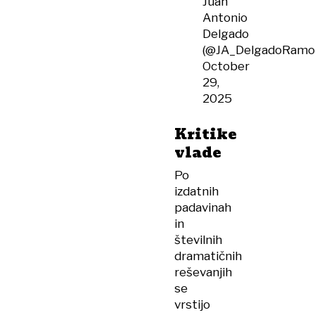
Juan
Antonio
Delgado
(@JA_DelgadoRamo
October
29,
2025
Kritike
vlade
Po
izdatnih
padavinah
in
številnih
dramatičnih
reševanjih
se
vrstijo