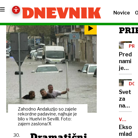
Novice
O
PRI
PRA
Pred
nami
je
prome
močno
DOL
obrem
Svet
konec
za
tedna,
nacion
kako
Zahodno Andaluzijo so zajele
varnos
rekordne padavine, najhuje je
se
bi po
bilo v Huelvi in Sevilli. Foto:
VOJNA
priprav
zajem zaslona/X
V
novome
Eksod
UKRAJIN
tragedi
Dramatični
mladih
30.