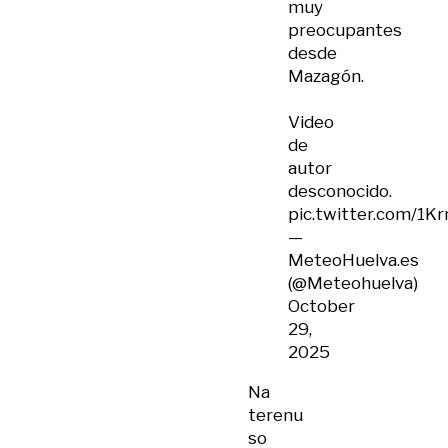
muy
preocupantes
desde
Mazagón.
Video
de
autor
desconocido.
pic.twitter.com/1K
—
MeteoHuelva.es
(@Meteohuelva)
October
29,
2025
Na
terenu
so