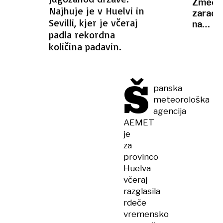
Zmeda
zakopa
Najhuje je v Huelvi in
zaradi
v
Sevilli, kjer je včeraj
napove
gozdu
padla rekordna
zapor:
količina padavin.
Objavili
umaknil
pojasni
Š
panska
meteorološka
agencija
AEMET
je
za
provinco
Huelva
včeraj
razglasila
rdeče
vremensko