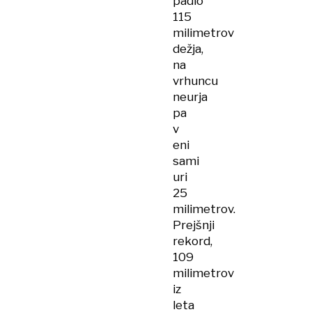
padlo
115
milimetrov
dežja,
na
vrhuncu
neurja
pa
v
eni
sami
uri
25
milimetrov.
Prejšnji
rekord,
109
milimetrov
iz
leta