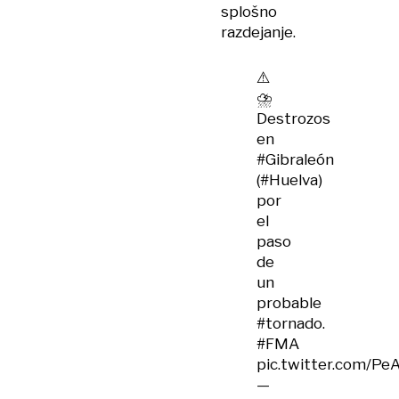
splošno
razdejanje.
⚠️
⛈️
Destrozos
en
#Gibraleón
(
#Huelva
)
por
el
paso
de
un
probable
#tornado
.
#FMA
pic.twitter.com/Pe
—