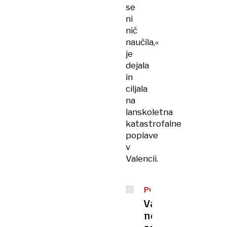
se
ni
nič
naučila,«
je
dejala
in
ciljala
na
lanskoletna
katastrofalne
poplave
v
Valencii.
POPLAVE
V
Valencia:
ŠPANIJI
nekateri