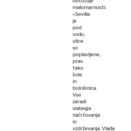
obtožuje
malomarnosti.
»Sevilla
je
pod
vodo,
ulice
so
poplavljene,
prav
tako
šole
in
bolnišnica.
Vse
zaradi
slabega
načrtovanja
in
vzdrževanja. Vlada