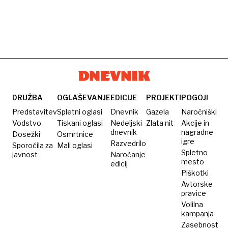
DRUŽBA
OGLAŠEVANJE
EDICIJE
PROJEKTI
POGOJI
Predstavitev
Spletni oglasi
Dnevnik
Gazela
Naročniški
Vodstvo
Tiskani oglasi
Nedeljski
Zlata nit
Akcije in
dnevnik
nagradne
Dosežki
Osmrtnice
igre
Razvedrilo
Sporočila za
Mali oglasi
Spletno
javnost
Naročanje
mesto
edicij
Piškotki
Avtorske
pravice
Volilna
kampanja
Zasebnost