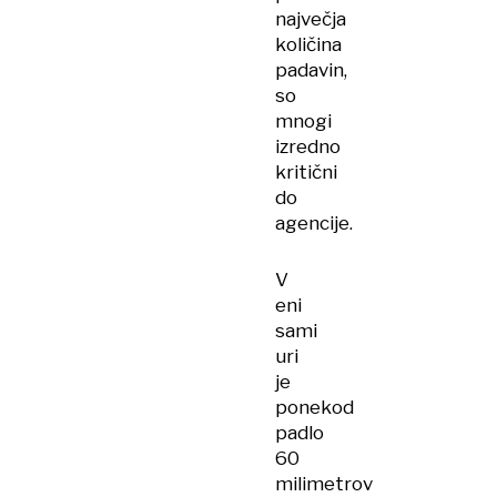
največja
količina
padavin,
so
mnogi
izredno
kritični
do
agencije.
V
eni
sami
uri
je
ponekod
padlo
60
milimetrov