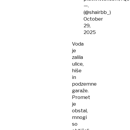
—.
(@shairbb_)
October
29,
2025
Voda
je
zalila
ulice,
hiše
in
podzemne
garaže.
Promet
je
obstal,
mnogi
so