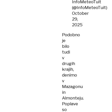
InfoMeteoTuit
(@InfoMeteoTuit)
October
29,
2025
Podobno
je
bilo
tudi
v
drugih
krajih,
denimo
v
Mazagonu
in
Almonteju.
Poplave
so