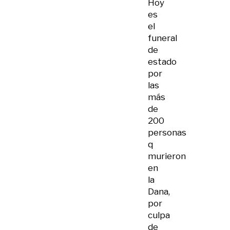
Hoy
es
el
funeral
de
estado
por
las
más
de
200
personas
q
murieron
en
la
Dana,
por
culpa
de