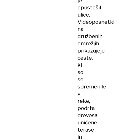
je
opustošil
ulice.
Videoposnetki
na
družbenih
omrežjih
prikazujejo
ceste,
ki
so
se
spremenile
v
reke,
podrta
drevesa,
uničene
terase
in