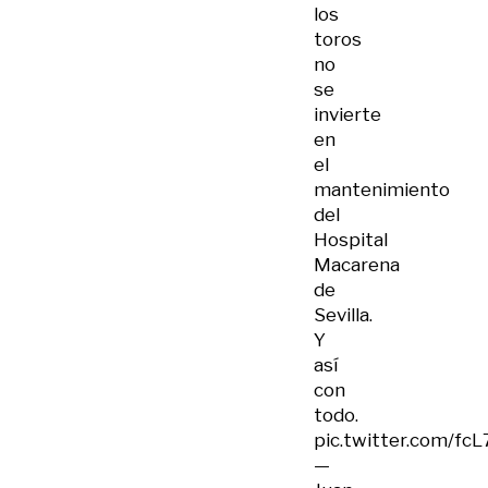
los
toros
no
se
invierte
en
el
mantenimiento
del
Hospital
Macarena
de
Sevilla.
Y
así
con
todo.
pic.twitter.com/f
—