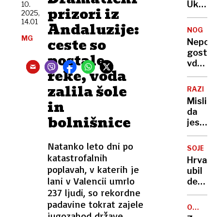
aktivir
Ukrajin
10.
prizori iz
Sloven
2025,
V
14.01
vojsko
Andaluzije:
dveh
NOGOM
mesec
MG
ceste so
Nepova
jih je
gost
postale
odšlo
vdrl
skoraj
reke, voda
na
100.0
trenin
zalila šole
RAZISK
Manch
Mislite
in
United
da
bolnišnice
jeste
zdravo
Ni
Natanko leto dni po
SOJENJE
vsa
katastrofalnih
Hrvašk
rastlin
poplavah, v katerih je
ubil
hrana
lani v Valencii umrlo
dedka,
enaka,
237 ljudi, so rekordne
ga
svarijo
razkos
padavine tokrat zajele
stroko
OBLETN
in
jugozahod države.
PROTES