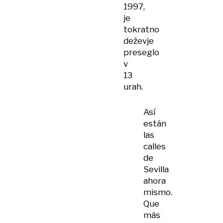
1997,
je
tokratno
deževje
preseglo
v
13
urah.
Así
están
las
calles
de
Sevilla
ahora
mismo.
Que
más