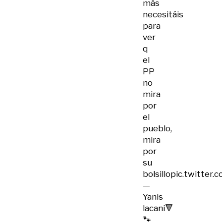
más
necesitáis
para
ver
q
el
PP
no
mira
por
el
pueblo,
mira
por
su
bolsillo
pic.twitter.
—
Yanis
lacani🔻
🐾