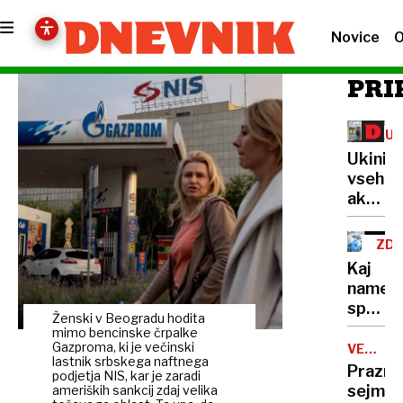
Novice
O
PRI
KUP
ZA
Ukinit
PO
vseh
akcij
in
popus
ZD
v
Kaj
številn
namera
Mercat
spreme
trgovi
Ženski v Beogradu hodita
pred
mimo bencinske črpalke
volitv
Gazproma, ki je večinski
VESELI
lastnik srbskega naftnega
DECEMB
Prazni
podjetja NIS, kar je zaradi
sejmi,
ameriških sankcij zdaj velika