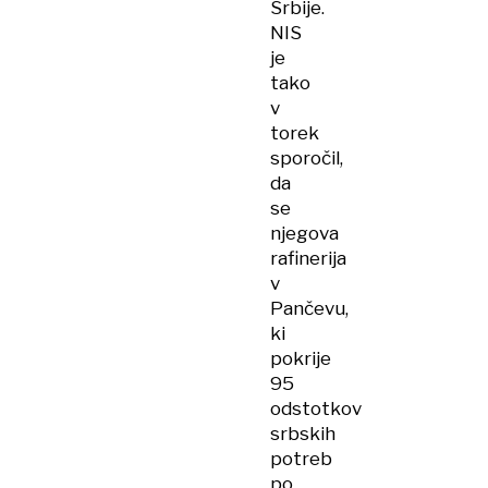
Srbije.
NIS
je
tako
v
torek
sporočil,
da
se
njegova
rafinerija
v
Pančevu,
ki
pokrije
95
odstotkov
srbskih
potreb
po