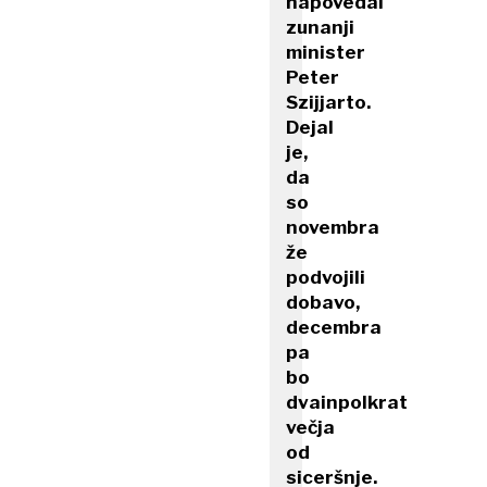
napovedal
zunanji
minister
Peter
Szijjarto.
Dejal
je,
da
so
novembra
že
podvojili
dobavo,
decembra
pa
bo
dvainpolkrat
večja
od
siceršnje.