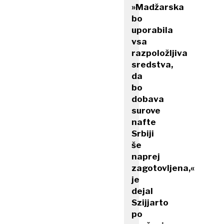
»Madžarska
bo
uporabila
vsa
razpoložljiva
sredstva,
da
bo
dobava
surove
nafte
Srbiji
še
naprej
zagotovljena,«
je
dejal
Szijjarto
po