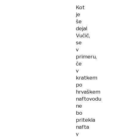
Kot
je
še
dejal
Vučić,
se
v
primeru,
če
v
kratkem
po
hrvaškem
naftovodu
ne
bo
pritekla
nafta
v