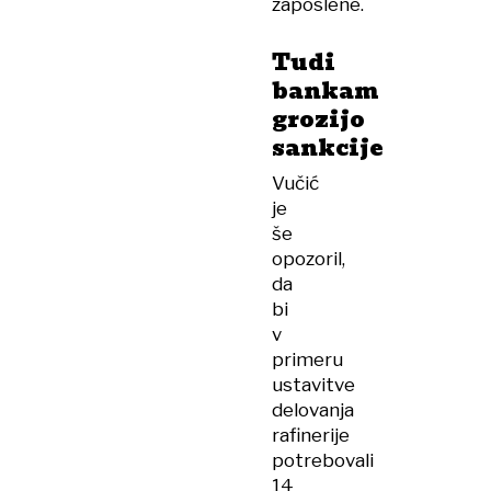
zaposlene.
Tudi
bankam
grozijo
sankcije
Vučić
je
še
opozoril,
da
bi
v
primeru
ustavitve
delovanja
rafinerije
potrebovali
14