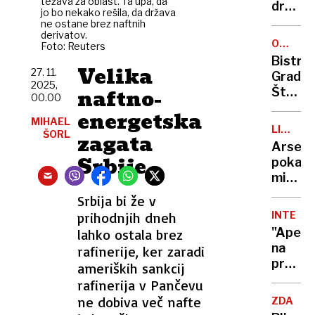
težava za oblast. Ta upa, da
drsališ
jo bo nekako rešila, da država
Miklav
ne ostane brez naftnih
derivatov.
sprevo
OCENA
Foto: Reuters
GOSTIL
Bistro
Velika
27. 11.
Grad
2025,
naftno-
Štanjel
00.00
Visoka
energetska
MIHAEL
kraška
LIGA
ŠORL
zagata
kuhinja
PRVAKO
Arsena
na
Srbije
pokaza
gradu
mišice
proti
Srbija bi že v
Bayern
prihodnjih dneh
INTERVJ
Atleti
"Apeli
lahko ostala brez
ugnal
na
rafinerije, ker zaradi
Inter
predse
ameriških sankcij
republi
rafinerija v Pančevu
naj
ne dobiva več nafte
ZDA
pred