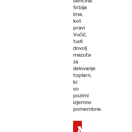
bencina.
Srbija
ima,
kot
pravi
Vučić,
tudi
dovolj
mazuta
za
delovanje
toplarn,
ki
so
pozimi
izjemno
pomembne.
Madžarska