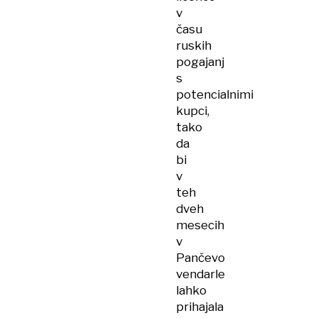
v
času
ruskih
pogajanj
s
potencialnimi
kupci,
tako
da
bi
v
teh
dveh
mesecih
v
Pančevo
vendarle
lahko
prihajala