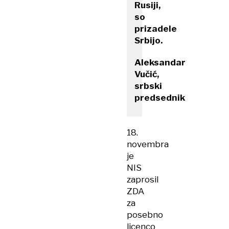
Rusiji,
so
prizadele
Srbijo.
Aleksandar
Vučić,
srbski
predsednik
18.
novembra
je
NIS
zaprosil
ZDA
za
posebno
licenco