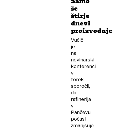
Samo
še
štirje
dnevi
proizvodnje
Vučić
je
na
novinarski
konferenci
v
torek
sporočil,
da
rafinerija
v
Pančevu
počasi
zmanjšuje