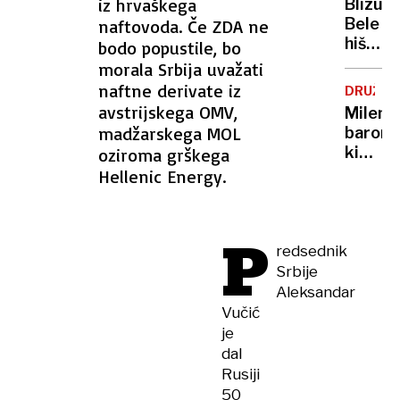
iz hrvaškega
Blizu
podpi
Bele
naftovoda. Če ZDA ne
zakona
hiše
bodo popustile, bo
resno
ustrel
morala Srbija uvažati
razmisl
pripad
naftne derivate iz
DRUŽBA
ameriš
avstrijskega OMV,
Milenij
nacion
madžarskega MOL
baronic
garde
ki
oziroma grškega
verjam
Hellenic Energy.
da
so
princi
P
lahko
redsednik
žabe
Srbije
Aleksandar
Vučić
je
dal
Rusiji
50