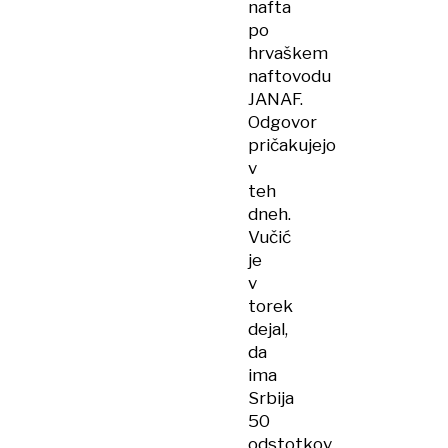
nafta
po
hrvaškem
naftovodu
JANAF.
Odgovor
pričakujejo
v
teh
dneh.
Vučić
je
v
torek
dejal,
da
ima
Srbija
50
odstotkov