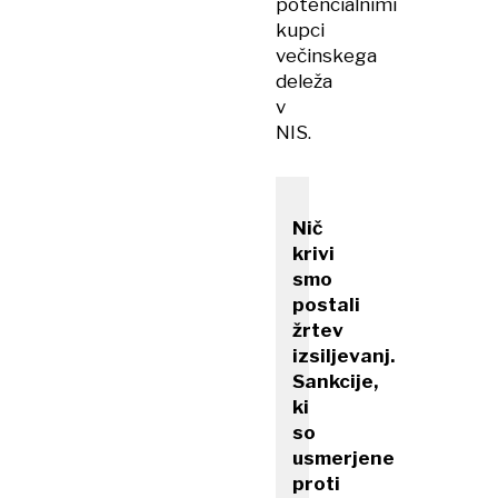
potencialnimi
kupci
večinskega
deleža
v
NIS.
Nič
krivi
smo
postali
žrtev
izsiljevanj.
Sankcije,
ki
so
usmerjene
proti