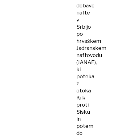
dobave
nafte
v
Srbijo
po
hrvaškem
Jadranskem
naftovodu
(JANAF),
ki
poteka
z
otoka
Krk
proti
Sisku
in
potem
do