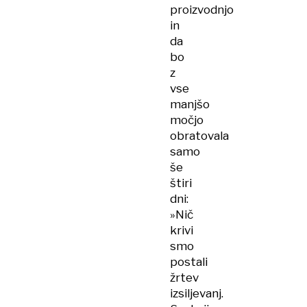
proizvodnjo
in
da
bo
z
vse
manjšo
močjo
obratovala
samo
še
štiri
dni:
»Nič
krivi
smo
postali
žrtev
izsiljevanj.