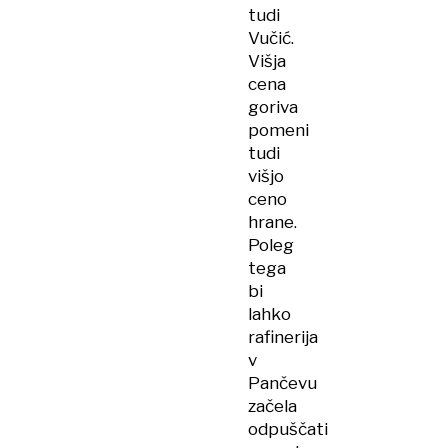
tudi
Vučić.
Višja
cena
goriva
pomeni
tudi
višjo
ceno
hrane.
Poleg
tega
bi
lahko
rafinerija
v
Pančevu
začela
odpuščati