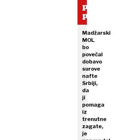
ponuja
pomoč
Madžarski
MOL
bo
povečal
dobavo
surove
nafte
Srbiji,
da
ji
pomaga
iz
trenutne
zagate,
je