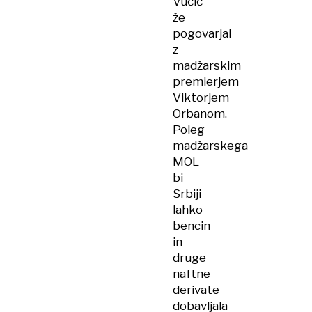
Vučić
že
pogovarjal
z
madžarskim
premierjem
Viktorjem
Orbanom.
Poleg
madžarskega
MOL
bi
Srbiji
lahko
bencin
in
druge
naftne
derivate
dobavljala