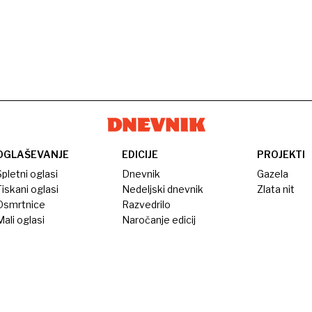
OGLAŠEVANJE
EDICIJE
PROJEKTI
pletni oglasi
Dnevnik
Gazela
iskani oglasi
Nedeljski dnevnik
Zlata nit
Osmrtnice
Razvedrilo
ali oglasi
Naročanje edicij