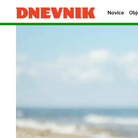
Novice
Obj