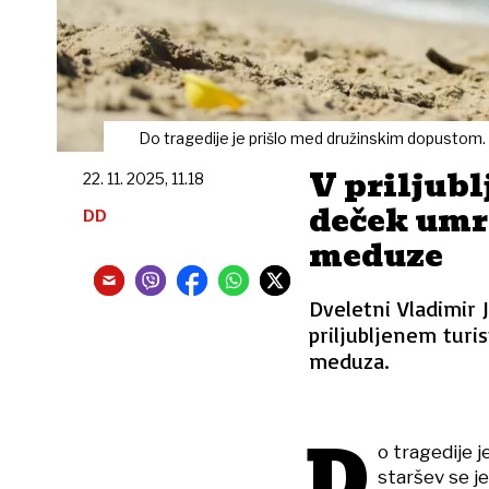
Do tragedije je prišlo med družinskim dopustom.
V priljubl
22. 11. 2025, 11.18
deček umr
DD
meduze
Dveletni Vladimir 
priljubljenem turi
meduza.
D
o tragedije 
staršev se je