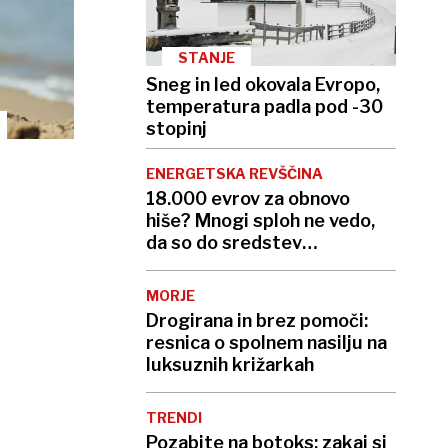
STANJE
Sneg in led okovala Evropo,
temperatura padla pod -30
stopinj
ENERGETSKA REVŠČINA
18.000 evrov za obnovo
hiše? Mnogi sploh ne vedo,
da so do sredstev
upravičeni
MORJE
Drogirana in brez pomoči:
resnica o spolnem nasilju na
luksuznih križarkah
TRENDI
Pozabite na botoks: zakaj si