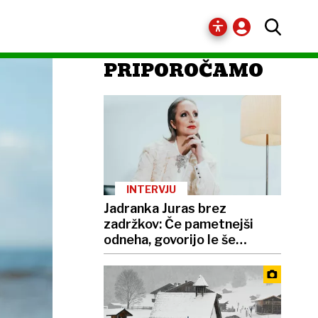
PRIPOROČAMO
INTERVJU
Jadranka Juras brez
zadržkov: Če pametnejši
odneha, govorijo le še
neumni