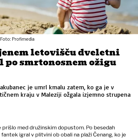
 Foto: Profimedia
jenem letovišču dveletni
l po smrtonosnem ožigu
Jakubanec je umrl kmalu zatem, ko ga je v
stičnem kraju v Maleziji ožgala izjemno strupena
je prišlo med družinskim dopustom. Po besedah
 fantek igral v plitvini ob obali na plaži Čenang, ko je