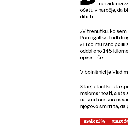
nenadoma zakr
očetu v naročje, da b
dihati.
»V trenutku, ko sem ga
Pomagali so tudi drugi
»Ti so mu rano polili 
oddaljeno 145 kilome
opisal oče.
V bolnišnici je Vladi
Starša fantka sta spr
malomarnosti, a sta s
na smrtonosno nevarno
njegove smrti ta, da 
malezija
smrt f