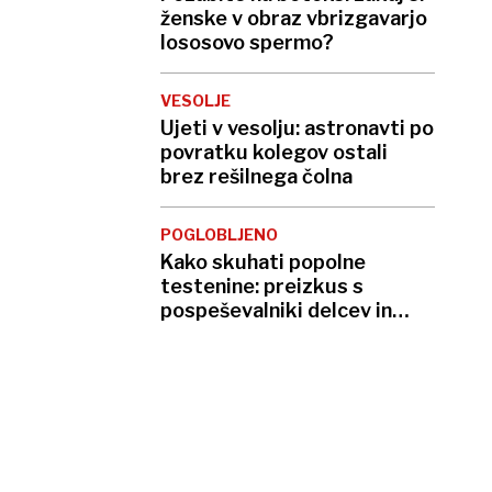
ženske v obraz vbrizgavarjo
lososovo spermo?
VESOLJE
Ujeti v vesolju: astronavti po
povratku kolegov ostali
brez rešilnega čolna
POGLOBLJENO
Kako skuhati popolne
testenine: preizkus s
pospeševalniki delcev in
reaktorji