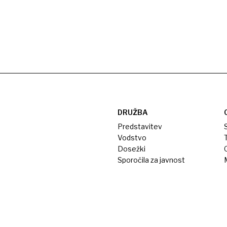
DRUŽBA
Predstavitev
S
Vodstvo
T
Dosežki
Sporočila za javnost
M