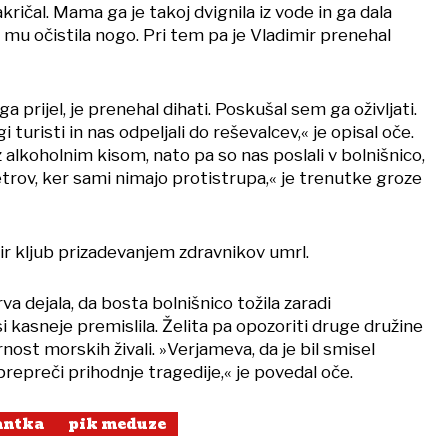
ičal. Mama ga je takoj dvignila iz vode in ga dala
i mu očistila nogo. Pri tem pa je Vladimir prenehal
 prijel, je prenehal dihati. Poskušal sem ga oživljati.
 turisti in nas odpeljali do reševalcev,« je opisal oče.
z alkoholnim kisom, nato pa so nas poslali v bolnišnico,
trov, ker sami nimajo protistrupa,« je trenutke groze
mir kljub prizadevanjem zdravnikov umrl.
va dejala, da bosta bolnišnico tožila zaradi
i kasneje premislila. Želita pa opozoriti druge družine
st morskih živali. »Verjameva, da je bil smisel
prepreči prihodnje tragedije,« je povedal oče.
antka
pik meduze