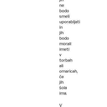
ne
bodo
smeli
uporabljati
in
jih
bodo
morali
imeti
v
torbah
ali
omaricah,
če
jih
šola
ima.
V