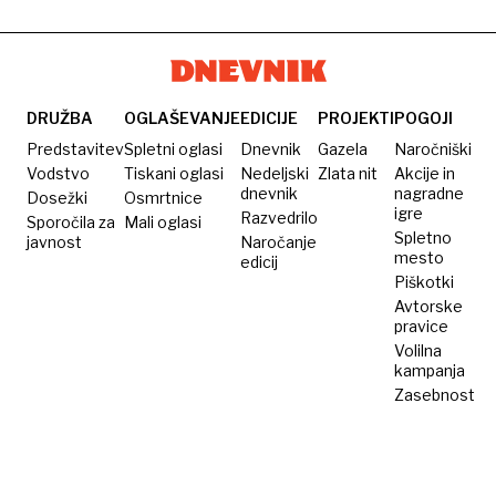
DRUŽBA
OGLAŠEVANJE
EDICIJE
PROJEKTI
POGOJI
Predstavitev
Spletni oglasi
Dnevnik
Gazela
Naročniški
Vodstvo
Tiskani oglasi
Nedeljski
Zlata nit
Akcije in
dnevnik
nagradne
Dosežki
Osmrtnice
igre
Razvedrilo
Sporočila za
Mali oglasi
Spletno
javnost
Naročanje
mesto
edicij
Piškotki
Avtorske
pravice
Volilna
kampanja
Zasebnost