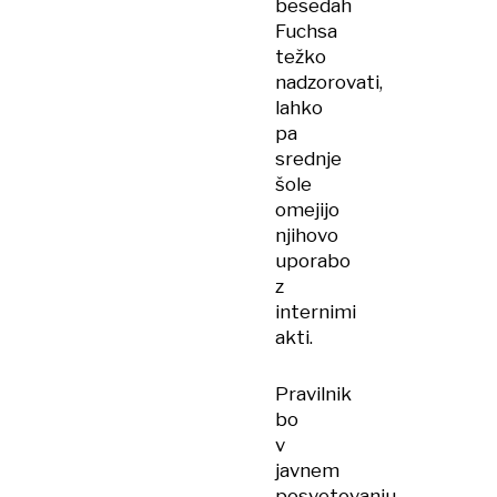
besedah
Fuchsa
težko
nadzorovati,
lahko
pa
srednje
šole
omejijo
njihovo
uporabo
z
internimi
akti.
Pravilnik
bo
v
javnem
posvetovanju