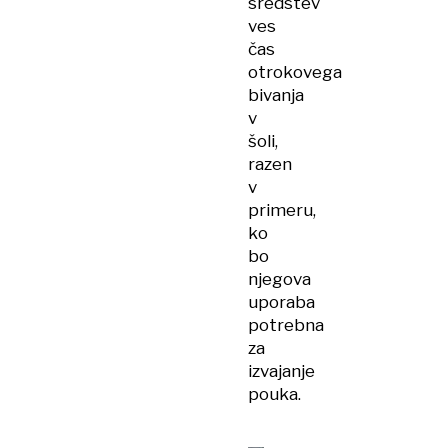
sredstev
ves
čas
otrokovega
bivanja
v
šoli,
razen
v
primeru,
ko
bo
njegova
uporaba
potrebna
za
izvajanje
pouka.