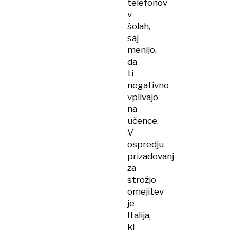
telefonov
v
šolah,
saj
menijo,
da
ti
negativno
vplivajo
na
učence.
V
ospredju
prizadevanj
za
strožjo
omejitev
je
Italija,
ki