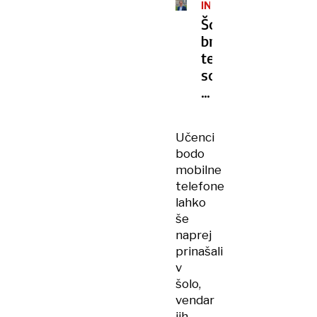
INTERVJU
Šole
brez
telefonov
so
socialno
in
psihološko
Učenci
bolj
bodo
zdrave
mobilne
telefone
lahko
še
naprej
prinašali
v
šolo,
vendar
jih