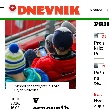
Novice
O
PRI
DEZ
Proizv
kriz:
Putin
je
našel
PO
novo
Požar
orožje
na
za
težko
destabi
Simbolična fotografija. Foto:
dosto
Bojan Velikonja
evrops
terenu
BELA
demokr
V
HIŠA
08. 01.
v
Nov
2026,
okolici
osnovnih
zaplet:
16.03