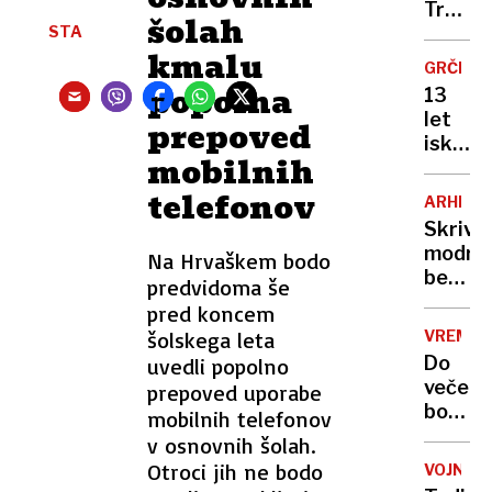
Kranjs
Trump
šolah
Gore
STA
porušil
delno
kmalu
vzhod
GRČIJA
omeje
krilo,
popolna
13
sodišč
let
prepoved
pa
iskanja
ne
mobilnih
pod
dovoli
gladin
telefonov
gradnj
ARHITE
odkrili
plesne
Skrivn
edinst
dvoran
modro
Na Hrvaškem bodo
nemški
belih
predvidoma še
torped
grških
pred koncem
čoln
hiš:
iz 2.
šolskega leta
VREME
razlog
svetov
Do
uvedli popolno
vas
vojne
večera
prepoved uporabe
bo
bodo
mobilnih telefonov
presen
od
v osnovnih šolah.
severa
Otroci jih ne bodo
VOJNA
začele