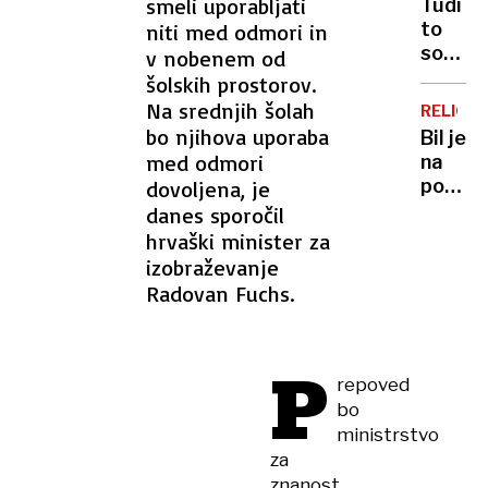
smeli uporabljati
Tudi
nastaja
to
niti med odmori in
plohe
so
v nobenem od
in
posled
šolskih prostorov.
neviht
ukrajin
Na srednjih šolah
RELIGIJ
napado
bo njihova uporaba
Bil je
Rusija
med odmori
na
pred
poti
dovoljena, je
valom
do
danes sporočil
bankro
vrha,
hrvaški minister za
zaradi
nato
izobraževanje
neplač
je
Radovan Fuchs.
kredit
izginil
iz
Hollyw
P
»Nise
repoved
želel
bo
biti
ministrstvo
Tom
za
Cruise
znanost,