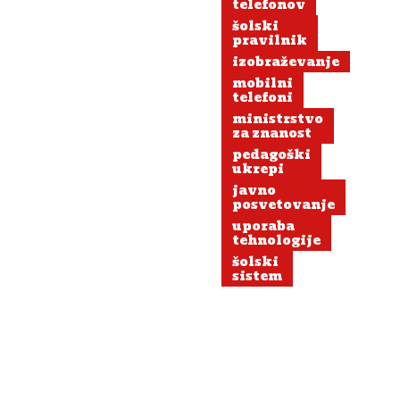
telefonov
šolski
pravilnik
izobraževanje
mobilni
telefoni
ministrstvo
za znanost
pedagoški
ukrepi
javno
posvetovanje
uporaba
tehnologije
šolski
sistem