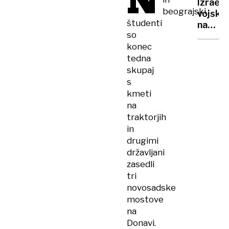
N
Izrael
za
beograjski
vojska
srbske
študenti
nadalju
poslov
so
operac
konec
na
tedna
Zahod
bregu,
skupaj
najman
s
50
kmeti
žrtev
na
traktorjih
in
drugimi
državljani
zasedli
tri
novosadske
mostove
na
Donavi.