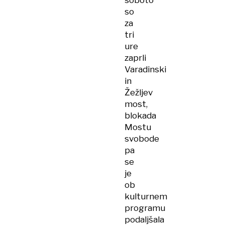
soboto
so
za
tri
ure
zaprli
Varadinski
in
Žežljev
most,
blokada
Mostu
svobode
pa
se
je
ob
kulturnem
programu
podaljšala