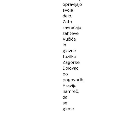
opravljajo
svoje
delo.
Zato
zavračajo
zahteve
Vučića
in
glavne
tožilke
Zagorke
Dolovac
po
pogovorih.
Pravijo
namreč,
da
se
glede