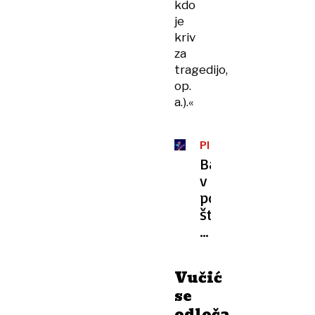
kdo
je
kriv
za
tragedijo,
op.
a.).«
PROTESTI
Bajaga
v
podporo
študentom
odpovedal
koncerte
Vučić
se
odloča,