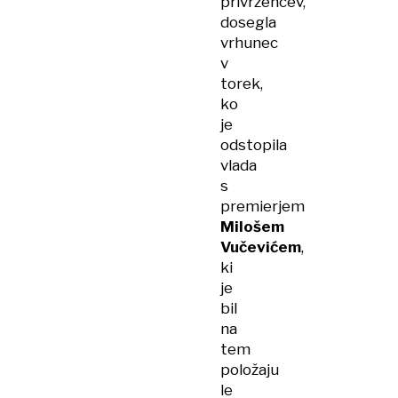
privržencev,
dosegla
vrhunec
v
torek,
ko
je
odstopila
vlada
s
premierjem
Milošem
Vučevićem
,
ki
je
bil
na
tem
položaju
le