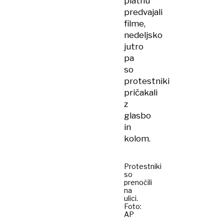
platnu
predvajali
filme,
nedeljsko
jutro
pa
so
protestniki
pričakali
z
glasbo
in
kolom.
Protestniki
so
prenočili
na
ulici.
Foto:
AP