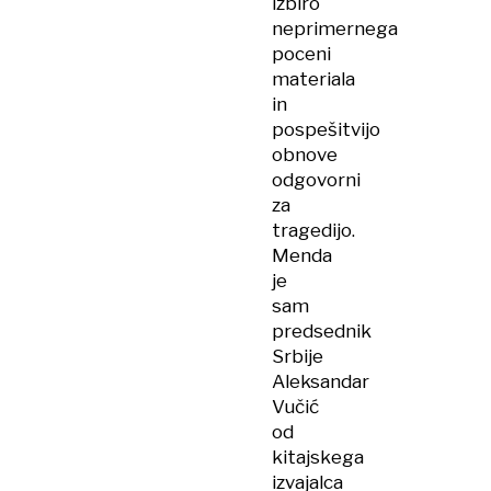
izbiro
neprimernega
poceni
materiala
in
pospešitvijo
obnove
odgovorni
za
tragedijo.
Menda
je
sam
predsednik
Srbije
Aleksandar
Vučić
od
kitajskega
izvajalca