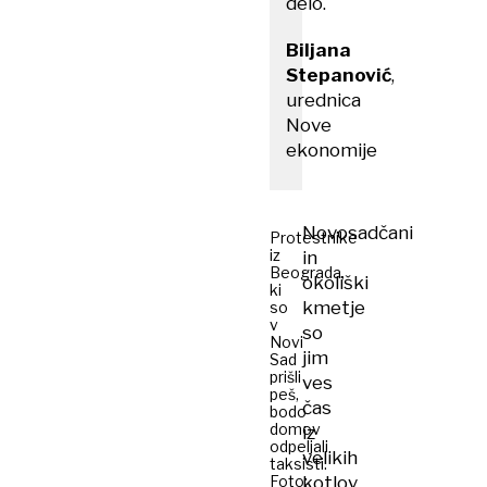
delo.
Biljana
Stepanović
,
urednica
Nove
ekonomije
Novosadčani
Protestnike
iz
in
Beograda,
okoliški
ki
kmetje
so
v
so
Novi
jim
Sad
prišli
ves
peš,
čas
bodo
domov
iz
odpeljali
velikih
taksisti.
Foto:
kotlov