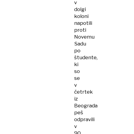
v
dolgi
koloni
napotili
proti
Novemu
Sadu
po
študente,
ki
so
se
v
četrtek
iz
Beograda
peš
odpravili
v
90