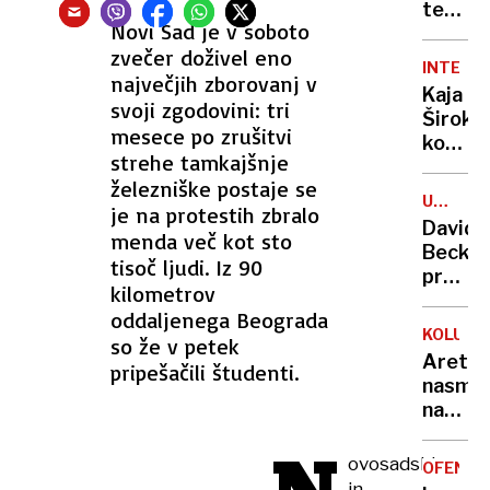
Luke
tekmov
bivanje
Novi Sad je v soboto
Dončić
opremi
zvečer doživel eno
Razlog
INTERVJ
največjih zborovanj v
za
Kaja
diskval
svoji zgodovini: tri
Širok,
je le
mesece po zrušitvi
koordi
merite
strehe tamkajšnje
razsta
železniške postaje se
Epic:
UPOKOJ
je na protestih zbralo
Dve
NOGOM
David
menda več kot sto
mesti.
Beckh
Dve
tisoč ljudi. Iz 90
presen
državi.
kilometrov
z
Ena
oddaljenega Beograda
novim
prestol
KOLUMB
so že v petek
“golim
Aretira
pripešačili študenti.
oglas
nasme
narkokr
ki se
je
ovosadski
OFENZI
izdajal
in