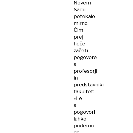
Novem
Sadu
potekalo
mirno.
Čim
prej
hoče
začeti
pogovore
s
profesorji
in
predstavniki
fakultet:
»Le
s
pogovori
lahko
pridemo
do