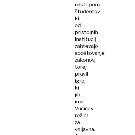
nastopom
študentov,
ki
od
pristojnih
institucij
zahtevajo
spoštovanje
zakonov,
torej
pravil
igre,
ki
jih
ima
Vučićev
režim
za
veljavna.