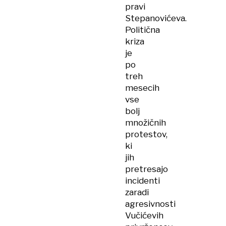
pravi
Stepanovićeva.
Politična
kriza
je
po
treh
mesecih
vse
bolj
množičnih
protestov,
ki
jih
pretresajo
incidenti
zaradi
agresivnosti
Vučićevih