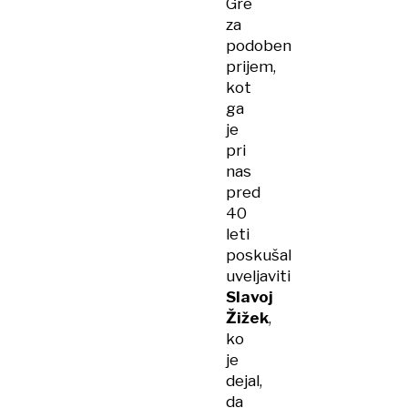
Gre
za
podoben
prijem,
kot
ga
je
pri
nas
pred
40
leti
poskušal
uveljaviti
Slavoj
Žižek
,
ko
je
dejal,
da