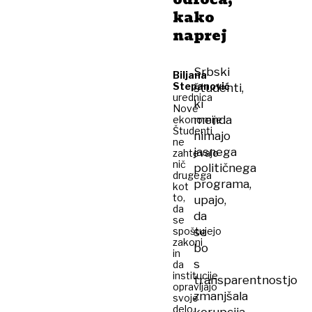
kako
naprej
Srbski
Biljana
Stepanović
študenti,
urednica
ki
Nove
menda
ekonomije
Študenti
nimajo
ne
jasnega
zahtevajo
nič
političnega
drugega
programa,
kot
to,
upajo,
da
da
se
spoštujejo
se
zakoni
bo
in
s
da
institucije
transparentnostjo
opravljajo
zmanjšala
svoje
delo.