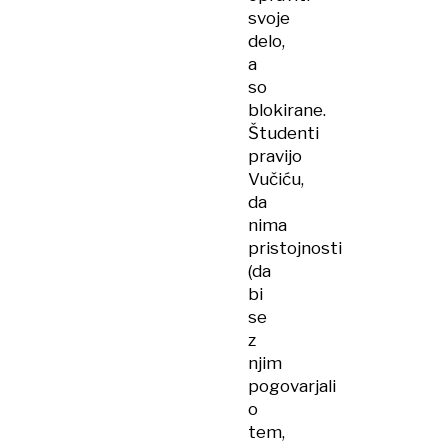
svoje
delo,
a
so
blokirane.
Študenti
pravijo
Vučiću,
da
nima
pristojnosti
(da
bi
se
z
njim
pogovarjali
o
tem,