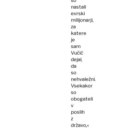
so
nastali
evrski
milijonarji,
za
katere
je
sam
Vučić
dejal,
da
so
nehvaležni.
Vsekakor
so
obogateli
v
poslih
z
državo,«