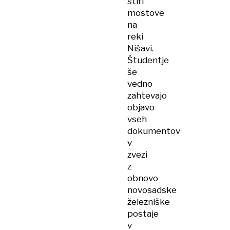
štiri
mostove
na
reki
Nišavi.
Študentje
še
vedno
zahtevajo
objavo
vseh
dokumentov
v
zvezi
z
obnovo
novosadske
železniške
postaje
v