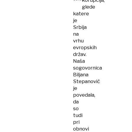
korupcija,
glede
katere
je
Srbija
na
vrhu
evropskih
držav.
Naša
sogovornica
Biljana
Stepanović
je
povedala,
da
so
tudi
pri
obnovi