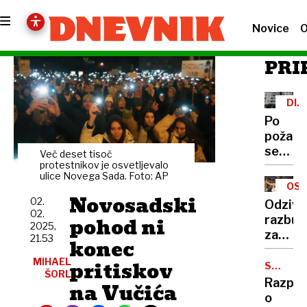
Novice
O
PRI
DIJ
DO
Po
IVA
požaru
CAN
se
Več deset tisoč
dijaki
protestnikov je osvetljevalo
ulice Novega Sada. Foto: AP
vračaj
OSU
v
Novosadski
MEN
02.
Odzivi
dom,
02.
pohod ni
razbur
varnos
2025,
zaradi
21.53
inženir
konec
šokant
potrdil
MIHAEL
pritiskov
prisiln
SMUČAR
da ni
ŠORL
SKOKI
klubsk
Razpra
na Vučića
ovir
menjav
o
za