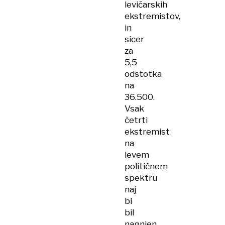
levičarskih
ekstremistov,
in
sicer
za
5,5
odstotka
na
36.500.
Vsak
četrti
ekstremist
na
levem
političnem
spektru
naj
bi
bil
nagnjen