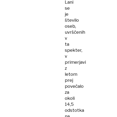
Lani
se
je
število
oseb,
uvrščenih
v
ta
spekter,
v
primerjavi
z
letom
prej
povečalo
za
okoli
14,5
odstotka
na