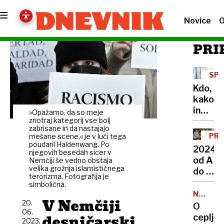
Novice
O
PRI
SP
ZAK
Kdo,
kako
in
»Opažamo, da so meje
zakaj
znotraj kategorij vse bolj
zabrisane in da nastajajo
lahko
PRE
mešane scene,« je v luči tega
uveljav
poudaril Haldenwang. Po
LET
2024
njegovih besedah sicer v
ugovor
od A
Nemčiji še vedno obstaja
vesti
velika grožnja islamističnega
do Ž
terorizma. Fotografija je
v
simbolična.
prestol
NALEZLJ
V Nemčiji
BOLEZN
20.
Od
O
06.
selitve
desničarski
cepljen
2023,