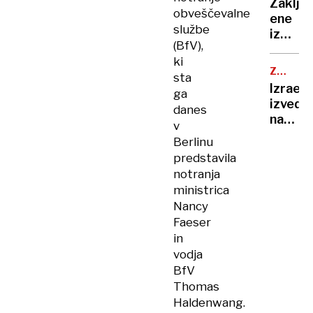
obram
Zaklju
je
obveščevalne
ene
pela,
službe
izmed
Robert
(BfV),
najzah
Golob
ki
reševa
uplenil
ZRAČNI
sta
akcij,
NAPAD
cvetač
Izrael
ga
planin
Andrej
izvedel
danes
našli
Staret
napad
v
mrtve
so
na
Berlinu
napodil
Jemen,
predstavila
ko
notranja
se je
ministrica
tam
Nancy
mudil
Faeser
direkt
in
WHO
vodja
BfV
Thomas
Haldenwang.