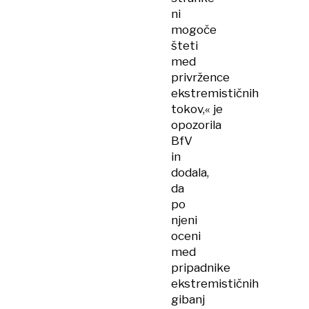
ni
mogoče
šteti
med
privržence
ekstremističnih
tokov,« je
opozorila
BfV
in
dodala,
da
po
njeni
oceni
med
pripadnike
ekstremističnih
gibanj