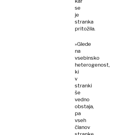
kar
se
je
stranka
pritožila.
»Glede
na
vsebinsko
heterogenost,
ki
v
stranki
še
vedno
obstaja,
pa
vseh
članov
stranke