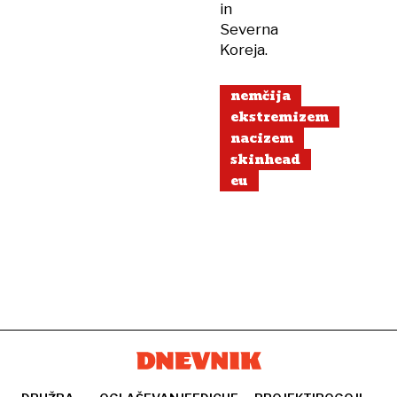
in
Severna
Koreja.
nemčija
ekstremizem
nacizem
skinhead
eu