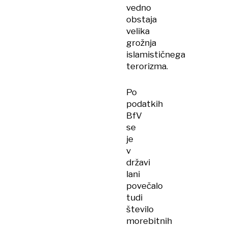
vedno
obstaja
velika
grožnja
islamističnega
terorizma.
Po
podatkih
BfV
se
je
v
državi
lani
povečalo
tudi
število
morebitnih