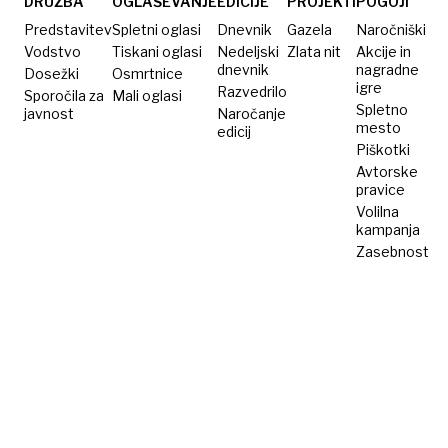
DRUŽBA
OGLAŠEVANJE
EDICIJE
PROJEKTI
POGOJI
Predstavitev
Spletni oglasi
Dnevnik
Gazela
Naročniški
Vodstvo
Tiskani oglasi
Nedeljski
Zlata nit
Akcije in
dnevnik
nagradne
Dosežki
Osmrtnice
igre
Razvedrilo
Sporočila za
Mali oglasi
Spletno
javnost
Naročanje
mesto
edicij
Piškotki
Avtorske
pravice
Volilna
kampanja
Zasebnost