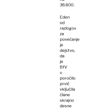
38.800.
Eden
od
razlogov
za
povečanje
je
dejstvo,
da
je
BfV
v
poročilo
prvič
vključila
člane
skrajno
desne