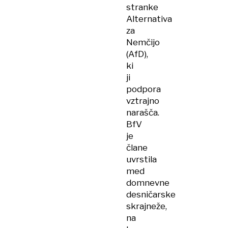
stranke
Alternativa
za
Nemčijo
(AfD),
ki
ji
podpora
vztrajno
narašča.
BfV
je
člane
uvrstila
med
domnevne
desničarske
skrajneže,
na