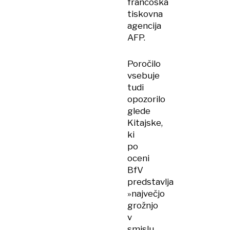
francoska
tiskovna
agencija
AFP.
Poročilo
vsebuje
tudi
opozorilo
glede
Kitajske,
ki
po
oceni
BfV
predstavlja
»največjo
grožnjo
v
smislu