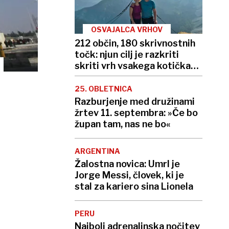
OSVAJALCA VRHOV
212 občin, 180 skrivnostnih
točk: njun cilj je razkriti
skriti vrh vsakega kotička
Slovenije
25. OBLETNICA
Razburjenje med družinami
žrtev 11. septembra: »Če bo
župan tam, nas ne bo«
ARGENTINA
Žalostna novica: Umrl je
Jorge Messi, človek, ki je
stal za kariero sina Lionela
PERU
Najbolj adrenalinska nočitev