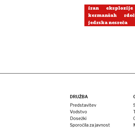
iran
eksplozije
kermanšah
rdeč
jedrska nesreča
DRUŽBA
Predstavitev
S
Vodstvo
T
Dosežki
Sporočila za javnost
M