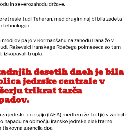
hodu in severozahodu države.
pretresle tudi Teheran, med drugim naj bi bila zadeta
n tehnologijo.
h medijev pa je v Kermanšahu na zahodu Irana že v
ljudi. Reševalci iranskega Rdečega polmeseca so tam
b izkopavali trupla.
zadnjih desetih dneh je bila
lica jedrske centrale v
erju trikrat tarča
padov.
za jedrsko energijo (IAEA) medtem že tretjič v zadnjih
 o napadu na območju iranske jedrske elektrarne
 tiskovna agencija dpa.