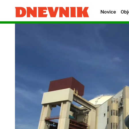
Novice
Obj