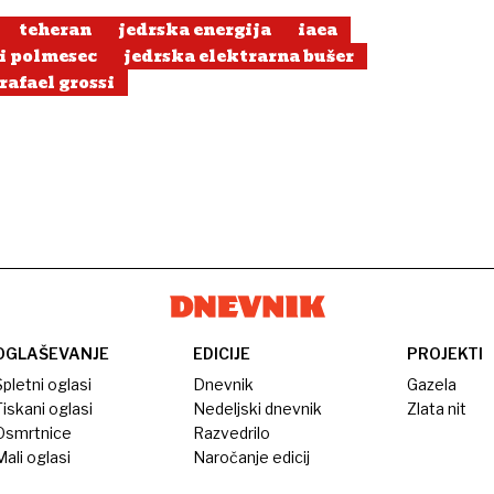
teheran
jedrska energija
iaea
i polmesec
jedrska elektrarna bušer
rafael grossi
OGLAŠEVANJE
EDICIJE
PROJEKTI
pletni oglasi
Dnevnik
Gazela
iskani oglasi
Nedeljski dnevnik
Zlata nit
Osmrtnice
Razvedrilo
ali oglasi
Naročanje edicij