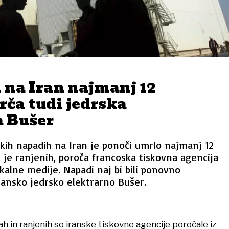
 na Iran najmanj 12
rča tudi jedrska
a Bušer
kih napadih na Iran je ponoči umrlo najmanj 12
a je ranjenih, poroča francoska tiskovna agencija
kalne medije. Napadi naj bi bili ponovno
ransko jedrsko elektrarno Bušer.
h in ranjenih so iranske tiskovne agencije poročale iz