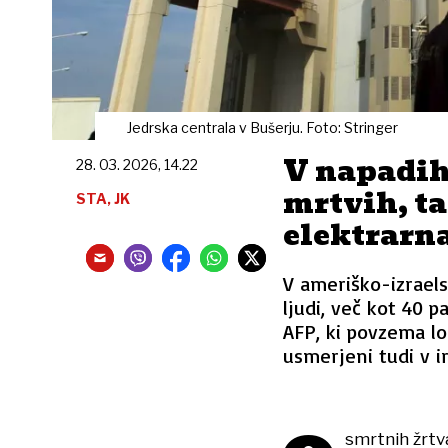
Jedrska centrala v Bušerju. Foto: Stringer
V napadih
28. 03. 2026, 14.22
mrtvih, ta
STA, JK
elektrarn
V ameriško-izraels
ljudi, več kot 40 p
AFP, ki povzema lo
usmerjeni tudi v i
smrtnih žrtva