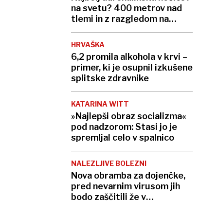
na svetu? 400 metrov nad
tlemi in z razgledom na
globok prepad
HRVAŠKA
6,2 promila alkohola v krvi –
primer, ki je osupnil izkušene
splitske zdravnike
KATARINA WITT
»Najlepši obraz socializma«
pod nadzorom: Stasi jo je
spremljal celo v spalnico
NALEZLJIVE BOLEZNI
Nova obramba za dojenčke,
pred nevarnim virusom jih
bodo zaščitili že v
porodnišnici