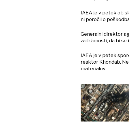
IAEA je v petek ob sk
ni poročil o poškodba
Generalni direktor ag
zadržanosti, da bi se
IAEA je v petek sporo
reaktor Khondab. Neva
materialov.