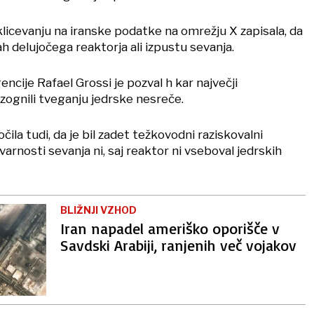
licevanju na iranske podatke na omrežju X zapisala, da
h delujočega reaktorja ali izpustu sevanja.
encije Rafael Grossi je pozval h kar največji
 izognili tveganju jedrske nesreče.
čila tudi, da je bil zadet težkovodni raziskovalni
rnosti sevanja ni, saj reaktor ni vseboval jedrskih
BLIŽNJI VZHOD
Iran napadel ameriško oporišče v
Savdski Arabiji, ranjenih več vojakov