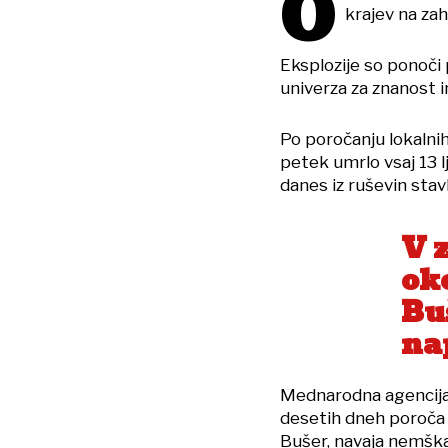
O
krajev na za
Eksplozije so ponoči 
univerza za znanost i
Po poročanju lokalni
petek umrlo vsaj 13 
danes iz ruševin stav
V 
oko
Buš
na
Mednarodna agencija 
desetih dneh poroča
Bušer, navaja nemška