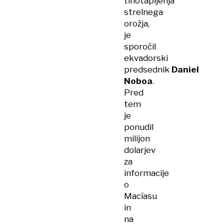
tihotapljenja
strelnega
orožja,
je
sporočil
ekvadorski
predsednik
Daniel
Noboa
.
Pred
tem
je
ponudil
milijon
dolarjev
za
informacije
o
Macíasu
in
na