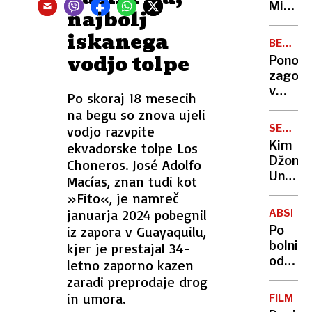
izgublj
Mikavn
najbolj
zavest
družin
iskanega
zgodb
BEGUNJ
v
vodjo tolpe
NA
Ponoči
brats
GORENJ
zagore
Trbižu
v
Po skoraj 18 mesecih
goren
na begu so znova ujeli
podjetj
SEVERN
vodjo razvpite
škoda
KOREJA
Kim
ekvadorske tolpe Los
je
Džong
Choneros. José Adolfo
velika
Un
Macías, znan tudi kot
odprl
»Fito«, je namreč
največj
januarja 2024 pobegnil
ABSENT
dosež
iz zapora v Guayaquilu,
Po
leta
bolnišk
kjer je prestajal 34-
-
odsotn
letno zaporno kazen
letovi
smo
zaradi preprodaje drog
s
v
in umora.
hoteli,
FILM
evrop