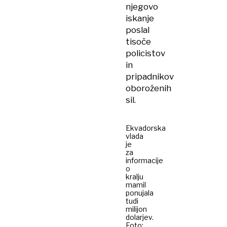
njegovo
iskanje
poslal
tisoče
policistov
in
pripadnikov
oboroženih
sil.
Ekvadorska
vlada
je
za
informacije
o
kralju
mamil
ponujala
tudi
milijon
dolarjev.
Foto: