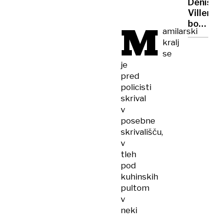
toboga
Denis
vrhu
in
Villen
M
bazeni
bo
amilarski
režiral
kralj
novega
se
James
je
Bonda:
pred
"007
policisti
je
skrival
zame
sveta
v
ikona"
posebne
skrivališču,
v
tleh
pod
kuhinskih
pultom
v
neki