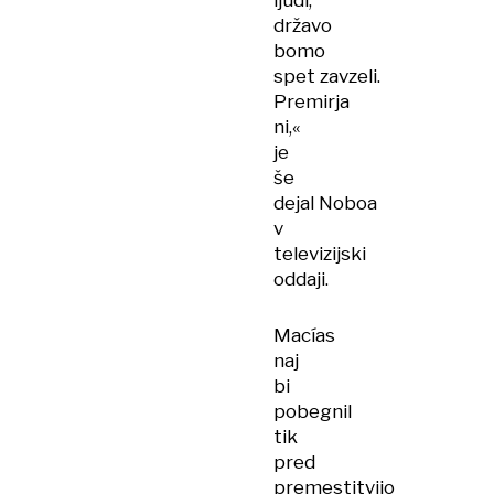
ljudi,
državo
bomo
spet zavzeli.
Premirja
ni,«
je
še
dejal
Noboa
v
televizijski
oddaji.
Macías
naj
bi
pobegnil
tik
pred
premestitvijo