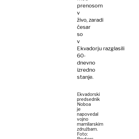
prenosom
v
živo, zaradi
česar
so
v
Ekvadorju razglasili
60-
dnevno
izredno
stanje.
Ekvadorski
predsednik
Noboa
je
napovedal
vojno
mamilarskim
združbam.
Foto:
Reuters