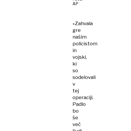
AP
»Zahvala
gre
našim
policistom
in
vojski,
ki
so
sodelovali
v
tej
operaciji.
Padlo
bo
še
več