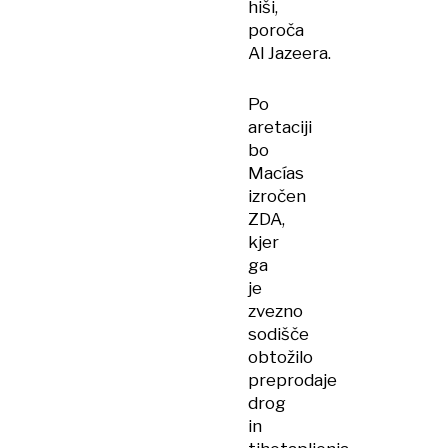
hiši,
poroča
Al Jazeera.
Po
aretaciji
bo
Macías
izročen
ZDA,
kjer
ga
je
zvezno
sodišče
obtožilo
preprodaje
drog
in