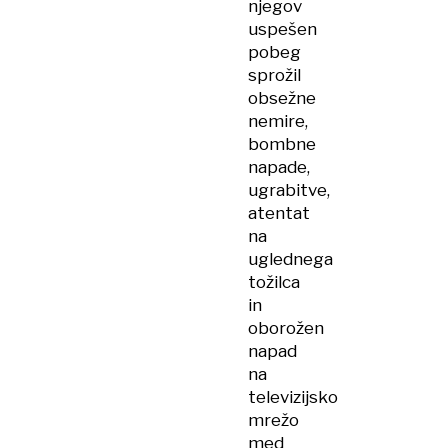
njegov
uspešen
pobeg
sprožil
obsežne
nemire,
bombne
napade,
ugrabitve,
atentat
na
uglednega
tožilca
in
oborožen
napad
na
televizijsko
mrežo
med