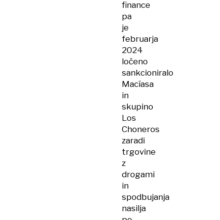
finance
pa
je
februarja
2024
ločeno
sankcioniralo
Macíasa
in
skupino
Los
Choneros
zaradi
trgovine
z
drogami
in
spodbujanja
nasilja
po