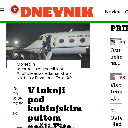
Novice
O
PRI
PRI
SR
Osumlj
policis
na
Morilec in
bolnišk
preprodajalec mamil José
Adolfo Macías Villamar stopa
družin
VRO
iz letala v Ekvadorju. Foto: AP
pokojn
VAL
Visoke
V luknji
pa
26.
temper
06.
brez
pod
Ljublja
2025,
odgovo
so v
07.59
kuhinjskim
tej
OCENA
JK
pultom
GOSTIL
vročini
Osteri
že
našli Fita,
Hladik: