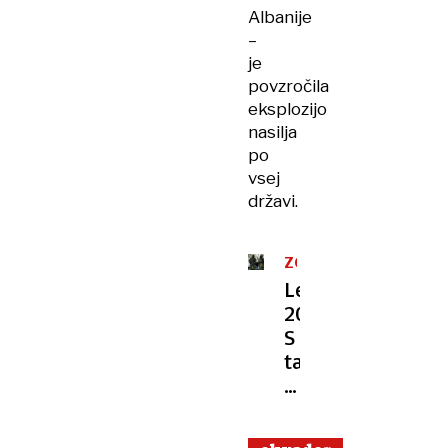
Albanije
–
je
povzročila
eksplozijo
nasilja
po
vsej
državi.
ZGODOVINA
21.
Leto
STOLETJA
2006:
S
tanki
in
vojaki
nad