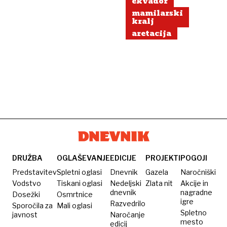
ekvador
mamilarske
mamilarski
kartele
kralj
aretacija
DRUŽBA
OGLAŠEVANJE
EDICIJE
PROJEKTI
POGOJI
Predstavitev
Spletni oglasi
Dnevnik
Gazela
Naročniški
Vodstvo
Tiskani oglasi
Nedeljski
Zlata nit
Akcije in
dnevnik
nagradne
Dosežki
Osmrtnice
igre
Razvedrilo
Sporočila za
Mali oglasi
Spletno
javnost
Naročanje
mesto
edicij