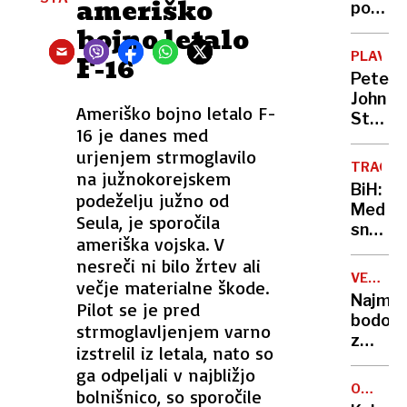
ameriško
podjet
pomag
bojno letalo
Karitas
PLAVAN
F-16
nazadn
Peter
pa je
John
ogoljuf
Ameriško bojno letalo F-
Steven
strank
16 je danes med
Ob
urjenjem strmoglavilo
takšn
TRAGIČ
na južnokorejskem
odnos
BiH:
podeželju južno od
PZS
Med
ne
Seula, je sporočila
snežni
gre
ameriška vojska. V
metež
več
nesreči ni bilo žrtev ali
umrli
VESELI
večje materialne škode.
štirje
DECEMB
Najmlaj
Pilot se je pred
ljudje,
bodo
strmoglavljenjem varno
zaradi
z
snega
izstrelil iz letala, nato so
dedko
nekate
ga odpeljali v najbližjo
Mrazo
še
OD
bolnišnico, so sporočile
vstopil
PETKA