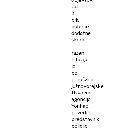
objektov,
zato
ni
bilo
nobene
dodatne
škode
-
razen
letala,«
je
po
poročanju
južnokorejske
tiskovne
agencije
Yonhap
povedal
predstavnik
policije.