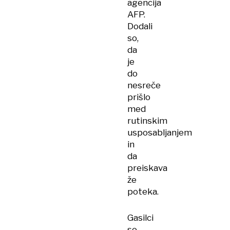
agencija
AFP.
Dodali
so,
da
je
do
nesreče
prišlo
med
rutinskim
usposabljanjem
in
da
preiskava
že
poteka.
Gasilci
so