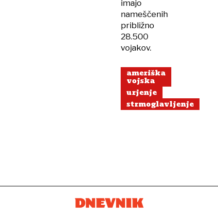
imajo
nameščenih
približno
28.500
vojakov.
ameriška
vojska
urjenje
strmoglavljenje