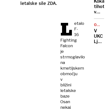
vedno
Kokain
letalske sile ZDA.
v
DO
odreza
tihotap
PETKA
novo
od
v
leto
sveta
krstah
L
in
etalo
OBŠIRN
ukradli
F-
PREISK
V
plišas
16
UKC
medved
Fighting
Ljublja
večjeg
Falcon
preisk
od
je
domne
policis
strmoglavilo
preplač
na
servis
kmetijskem
medici
oprem
območju
v
bližini
letalske
baze
Osan
nekaj