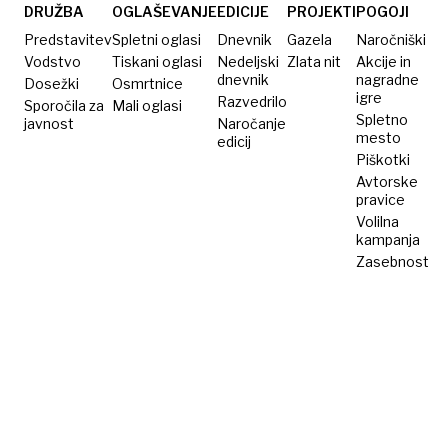
DRUŽBA
OGLAŠEVANJE
EDICIJE
PROJEKTI
POGOJI
Predstavitev
Spletni oglasi
Dnevnik
Gazela
Naročniški
Vodstvo
Tiskani oglasi
Nedeljski
Zlata nit
Akcije in
dnevnik
nagradne
Dosežki
Osmrtnice
igre
Razvedrilo
Sporočila za
Mali oglasi
Spletno
javnost
Naročanje
mesto
edicij
Piškotki
Avtorske
pravice
Volilna
kampanja
Zasebnost