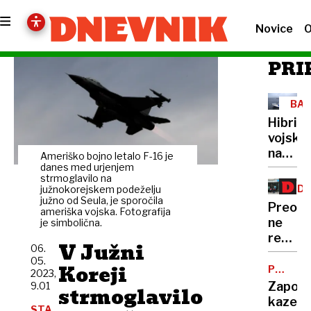
Novice
O
PRI
BAL
MOR
Hibrid
vojsko
na
Ameriško bojno letalo F-16 je
morsk
danes med urjenjem
strmoglavilo na
dnu
ZD
južnokorejskem podeželju
južno od Seula, je sporočila
ZAV
Preobl
ameriška vojska. Fotografija
ne
je simbolična.
rešuje
V Južni
06.
Vzaje
05.
Koreji
ne
POSLOV
2023,
GOLJUFI
zdravs
Zaporn
9.01
strmoglavilo
sektor
kazen:
STA