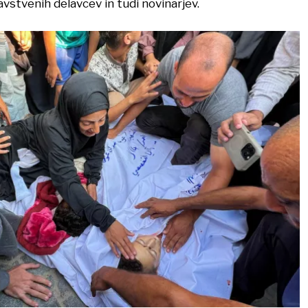
avstvenih delavcev in tudi novinarjev.