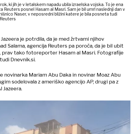
rok, ki jih je v letalskem napadu ubila izraelska vojska. To je ena
je za Reuters posnel Hasam al Masri. Sam je bil umrl naslednji dan v
šnico Naser, v neposredni bližini katere je bila posneta tudi
: Reuters
 Jazeera je potrdila, da je med žrtvami njihov
 Salama, agencija Reuters pa poroča, da je bil ubit
, prav tako fotoreporter Hasam al Masri. Fotografije
 tudi Dnevnik.si.
še novinarka Mariam Abu Daka in novinar Moaz Abu
ugim sodelovala z ameriško agencijo AP, drugi pa z
l Jazeera.