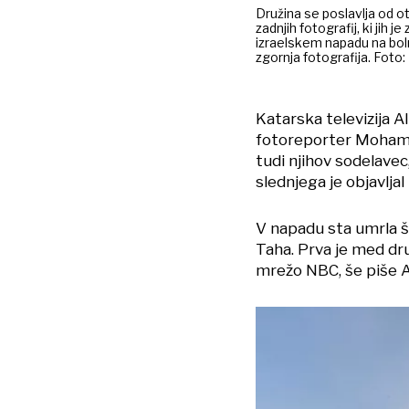
Družina se poslavlja od ot
zadnjih fotografij, ki jih 
izraelskem napadu na bolni
zgornja fotografija. Foto
Katarska televizija Al
fotoreporter Mohamad
tudi njihov sodelavec
slednjega je objavljal
V napadu sta umrla 
Taha. Prva je med dr
mrežo NBC, še piše A