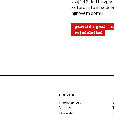
vsaj 242 do 11. avgus
za teroriste in sodel
njihovem domu.
genocid v gazi
n
vojni zločini
DRUŽBA
Predstavitev
S
Vodstvo
T
Dosežki