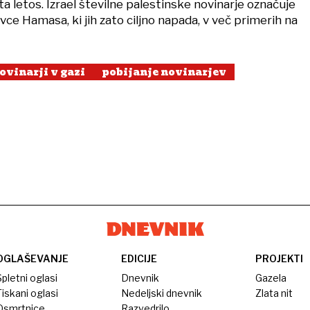
ta letos. Izrael številne palestinske novinarje označuje
avce Hamasa, ki jih zato ciljno napada, v več primerih na
ovinarji v gazi
pobijanje novinarjev
OGLAŠEVANJE
EDICIJE
PROJEKTI
pletni oglasi
Dnevnik
Gazela
iskani oglasi
Nedeljski dnevnik
Zlata nit
Osmrtnice
Razvedrilo