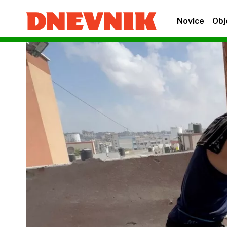
Novice
Obj