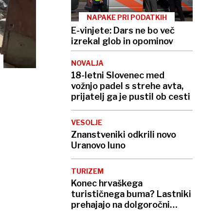
NAPAKE PRI PODATKIH
E-vinjete: Dars ne bo več
izrekal glob in opominov
NOVALJA
18-letni Slovenec med
vožnjo padel s strehe avta,
prijatelj ga je pustil ob cesti
VESOLJE
Znanstveniki odkrili novo
Uranovo luno
TURIZEM
Konec hrvaškega
turističnega buma? Lastniki
prehajajo na dolgoročni
najem