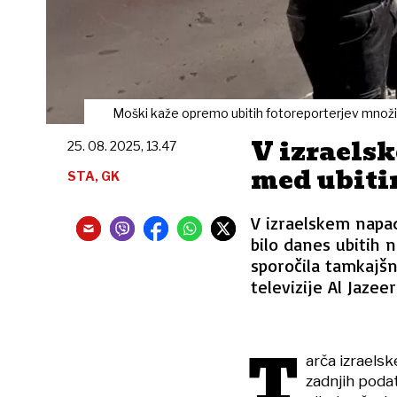
Moški kaže opremo ubitih fotoreporterjev množic
V izraels
25. 08. 2025, 13.47
med ubiti
STA, GK
V izraelskem napa
bilo danes ubitih n
sporočila tamkajšn
televizije Al Jazee
T
arča izraelsk
zadnjih podat