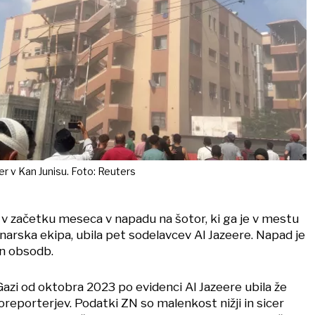
r v Kan Junisu. Foto: Reuters
e v začetku meseca v napadu na šotor, ki ga je v mestu
narska ekipa, ubila pet sodelavcev Al Jazeere. Napad je
 in obsodb.
 Gazi od oktobra 2023 po evidenci Al Jazeere ubila že
oreporterjev. Podatki ZN so malenkost nižji in sicer