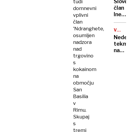
Sloven
tudi
sotesk
član
domnevni
poškod
Ineosa
vplivni
na
po
član
istem
domne
'Ndranghete,
kamnu
V
stikih
osumljen
ZADNJE
Nedelj
z
HIPU
nadzora
tekmo
dopinš
nad
na
zdravn
trgovino
domža
zapust
s
stadio
Tour
kokainom
si
na
bodo
navijač
območju
vendar
San
lahko
Basilia
ogledal
v
v
Rimu.
živo
Skupaj
s
tremi