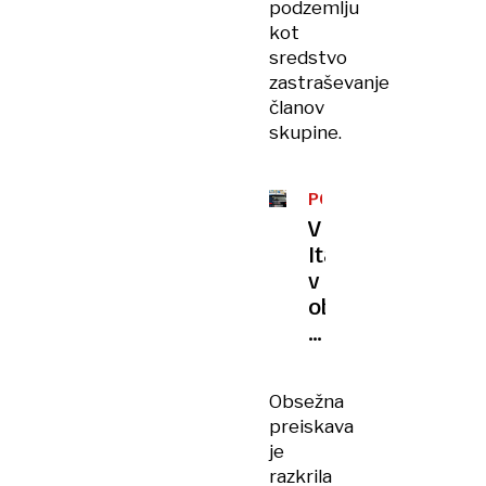
podzemlju
kot
sredstvo
zastraševanje
članov
skupine.
POVEZAVA
Z
V
MAFIJO
Italiji
v
obsežni
operaciji
proti
'Ndrangheti
Obsežna
prijeli
preiskava
97
je
osumljencev
razkrila