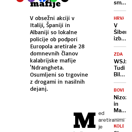
mafije
prome
smrto
ponov
napada
potek
psov
V obsežni akciji v
HRVAŠK
po
na
Italiji, Španiji in
V
dveh
84-
Albaniji so lokalne
Šibeni
pasovi
letnico
policije ob podpori
izbruhn
požar,
Europola aretirale 28
gasilci:
domnevnih članov
ZDA
"Stanj
kalabrijske mafije
WSJ:
je
'Ndrangheta.
Tudi
resno!"
Osumljeni so trgovine
Bill
z drogami in nasilnih
Clinto
je
dejanj.
BOVEC
pošiljal
Nizoz
čestit
in
Jeffrey
M
Madža
ed
Epstei
sta
aretiranimi
se
KOLESA
je
pri