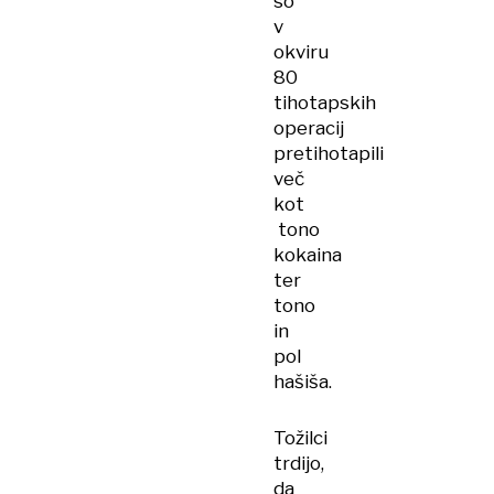
so
v
okviru
80
tihotapskih
operacij
pretihotapili
več
kot
tono
kokaina
ter
tono
in
pol
hašiša.
Tožilci
trdijo,
da