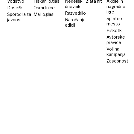
Vodstvo
Tiskani oglasi
Nedeljski
Zlata nit
Akcije in
dnevnik
nagradne
Dosežki
Osmrtnice
igre
Razvedrilo
Sporočila za
Mali oglasi
Spletno
javnost
Naročanje
mesto
edicij
Piškotki
Avtorske
pravice
Volilna
kampanja
Zasebnost