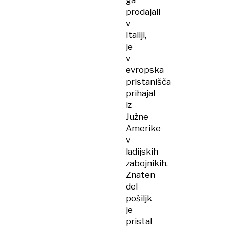
ga
prodajali
v
Italiji,
je
v
evropska
pristanišča
prihajal
iz
Južne
Amerike
v
ladijskih
zabojnikih.
Znaten
del
pošiljk
je
pristal