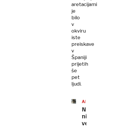
aretacijami
je
bilo
v
okviru
iste
preiskave
v
Španiji
prijetih
še
pet
ljudi.
ARETACIJA
Nič
ni
več