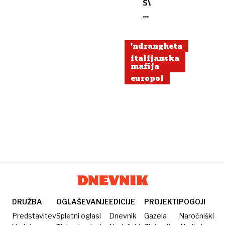
sveto:
Nuna
kot
tajni
'ndrangheta
mafijski
italijanska
sodelavec
mafija
europol
DRUŽBA
OGLAŠEVANJE
EDICIJE
PROJEKTI
POGOJI
Predstavitev
Spletni oglasi
Dnevnik
Gazela
Naročniški