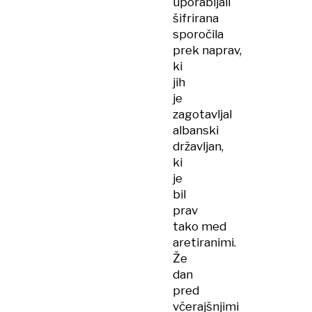
uporabljali
šifrirana
sporočila
prek naprav,
ki
jih
je
zagotavljal
albanski
državljan,
ki
je
bil
prav
tako med
aretiranimi.
Že
dan
pred
včerajšnjimi