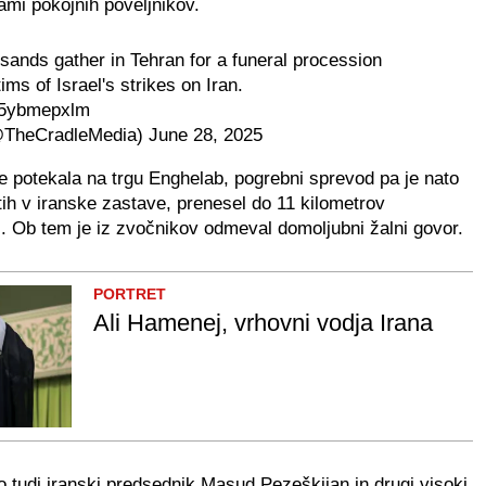
jami pokojnih poveljnikov.
sands gather in Tehran for a funeral procession
ims of Israel's strikes on Iran.
/P5ybmepxlm
@TheCradleMedia)
June 28, 2025
e potekala na trgu Enghelab, pogrebni sprevod pa je nato
tih v iranske zastave, prenesel do 11 kilometrov
. Ob tem je iz zvočnikov odmeval domoljubni žalni govor.
PORTRET
Ali Hamenej, vrhovni vodja Irana
 tudi iranski predsednik Masud Pezeškijan in drugi visoki