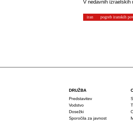
V nedavnih izraelskih n
iran
pogreb iranskih po
DRUŽBA
Predstavitev
S
Vodstvo
T
Dosežki
O
Sporočila za javnost
M