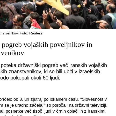
anstvenikov. Foto: Reuters
 pogreb vojaških poveljnikov in
tvenikov
oteka državniški pogreb več iranskih vojaških
kih znanstvenikov, ki so bili ubiti v izraelskih
do pokopali okoli 60 ljudi.
pričelo ob 8. uri zjutraj po lokalnem času. "Slovesnost v
 se je uradno začela," so poročali na državni televiziji,
ali posnetke več tisoč ljudi v črnih oblačilih z iranskimi