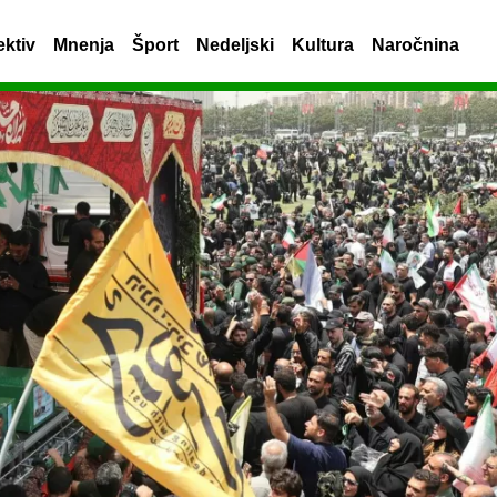
ektiv
Mnenja
Šport
Nedeljski
Kultura
Naročnina