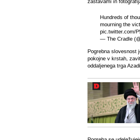
zastavami in fotografi
Hundreds of thou
mourning the vict
pic.twitter.com
— The Cradle (
Pogrebna slovesnost j
pokojne v krstah, zavi
oddaljenega trga Azadi
Pogreba se udeležujejo