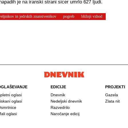
apadih je na iranski strani sicer umrlo 627 ljudi.
veljnikov in jedrskih znanstvenikov
pogreb
bližnji vzhod
OGLAŠEVANJE
EDICIJE
PROJEKTI
pletni oglasi
Dnevnik
Gazela
iskani oglasi
Nedeljski dnevnik
Zlata nit
smrtnice
Razvedrilo
ali oglasi
Naročanje edicij