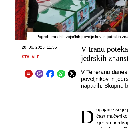
Pogreb iranskih vojaških poveljnikov in jedrskih zn
V Iranu poteka
28. 06. 2025, 11.35
jedrskih znans
STA, ALP
V Teheranu danes p
poveljnikov in jedrs
napadih. Skupno bo
D
ogajanje se je 
čast mučenikom
kjer so predvaj