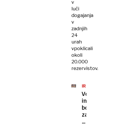
v
luči
dogajanja
v
zadnjih
24
urah
vpoklicali
okoli
20.000
rezervistov.
IRAN
Vojna
in
boj
za
nasledstvo:
iranski