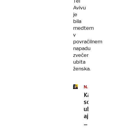
Tel
Avivu
je
bila
medtem
v
povračilnem
napadu
zvečer
ubita
ženska.
NAPAD
NA
Kako
IRAN
so
ubili
ajatolo?
»Ni
imel