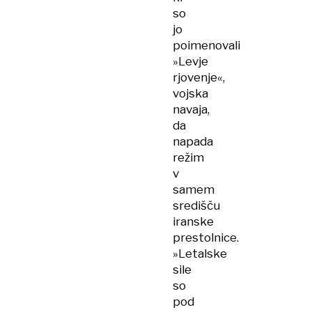
so
jo
poimenovali
»Levje
rjovenje«,
vojska
navaja,
da
napada
režim
v
samem
središču
iranske
prestolnice.
»Letalske
sile
so
pod