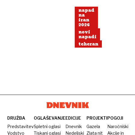
nobene
napad
možnosti«.
na
Predsednik:
iran
2026
To
novi
je
napadi
vojna
teheran
napoved
muslimanom
DRUŽBA
OGLAŠEVANJE
EDICIJE
PROJEKTI
POGOJI
Predstavitev
Spletni oglasi
Dnevnik
Gazela
Naročniški
Vodstvo
Tiskani oglasi
Nedeljski
Zlata nit
Akcije in