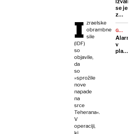
centov
Izvalil
mrtvim
cenejši
se je
tudi
z
I
povzroč
dvema
zraelske
brez
glavam
obrambne
izpita
GORSKI
a
TURIZE
sile
Alarm
presen
(IDF)
v
se
so
planins
tu
objavile,
kočah:
šele
da
»Če
začne
bo
so
šlo
»sprožile
tako
nove
naprej,
napade
bo
na
vode
srce
zmanjk
Teherana«.
V
operaciji,
ki