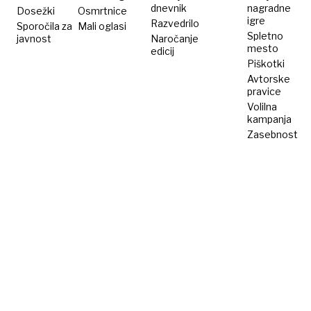
dnevnik
nagradne
Dosežki
Osmrtnice
igre
Razvedrilo
Sporočila za
Mali oglasi
Spletno
javnost
Naročanje
mesto
edicij
Piškotki
Avtorske
pravice
Volilna
kampanja
Zasebnost