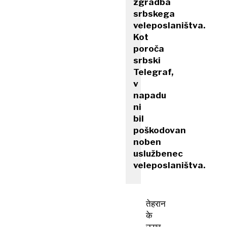
zgradba
srbskega
veleposlaništva.
Kot
poroča
srbski
Telegraf,
v
napadu
ni
bil
poškodovan
noben
uslužbenec
veleposlaništva.
तेहरान
के