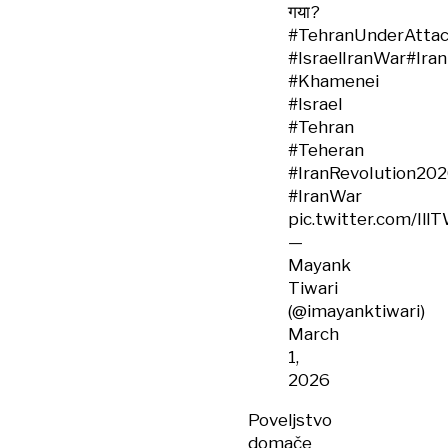
गया?
#TehranUnderAtta
#IsraelIranWar
#Iran
#Khamenei
#Israel
#Tehran
#Teheran
#IranRevoIution20
#IranWar
pic.twitter.com/Il
—
Mayank
Tiwari
(@imayanktiwari)
March
1,
2026
Poveljstvo
domače