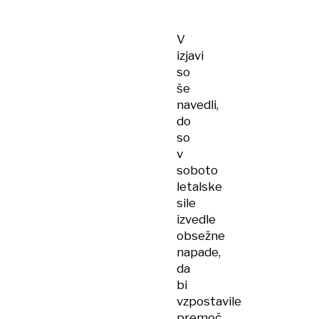
samo
država,
V
pač
izjavi
pa
so
stanje
še
duha
navedli,
do
so
v
soboto
letalske
sile
izvedle
obsežne
napade,
da
bi
vzpostavile
premoč