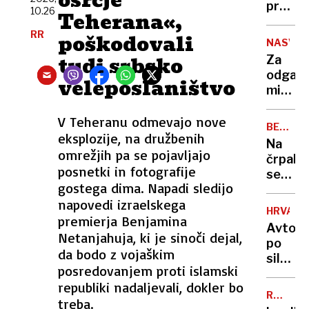
osrčje
romanc
pretre
10.26
Teherana«,
ukrajin
vrh
vojak
RR
poškodovali
nogom
NASVET
umrl
domne
tudi srbsko
Za
zaradi
Infanti
odganj
zastru
veleposlaništvo
ljubica
miši
in
pogos
visoko
V Teheranu odmevajo nove
zadost
izplači
BENCIN
že
eksplozije, na družbenih
IN
Uefe
Na
en
DIZEL
omrežjih pa se pojavljajo
črpalk
sam
posnetki in fotografije
se
list
gostega dima. Napadi sledijo
nam
priljub
napovedi izraelskega
obeta
rastlin
HRVAŠK
premierja Benjamina
občutn
Avto
poceni
Netanjahuja, ki je sinoči dejal,
po
goriva,
da bodo z vojaškim
silovi
dizel
posredovanjem proti islamski
trku
kar
republiki nadaljevali, dokler bo
prepolo
12
RAZVOJ
treba.
med
MOTNJA