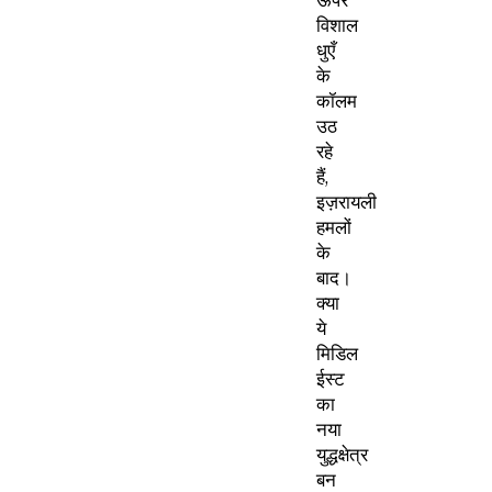
ऊपर
विशाल
धुएँ
के
कॉलम
उठ
रहे
हैं,
इज़रायली
हमलों
के
बाद।
क्या
ये
मिडिल
ईस्ट
का
नया
युद्धक्षेत्र
बन