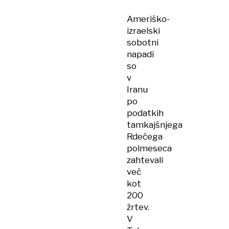
vodja
Ameriško-
Ali
izraelski
Hamenej
sobotni
je
napadi
mrtev.
so
Kaj
v
sedaj?
Iranu
po
podatkih
tamkajšnjega
Rdečega
polmeseca
zahtevali
več
kot
200
žrtev.
V