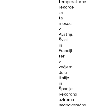
temperaturne
rekorde
za
ta
mesec
v
Avstriji,
Švici
in
Franciji
ter
v
večjem
delu
Italije
in
Španije.
Rekordno
oziroma
nadpovprečno