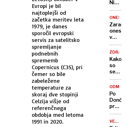
Nikoli
Evropi je bil
nisem
najtoplejši od
pomisli
ONESNA
začetka meritev leta
da je
Zaradi
1979, je danes
to v
onesna
sporočil evropski
moji
v
servis za satelitsko
Ljublja
delu
spremljanje
sploh
Logat
mogoč
ZDRAVS
podnebnih
voda
Kako
sprememb
nepitn
so
Copernicus (C3S), pri
se
čemer so bile
zasuka
zabeležene
cilji
temperature za
ODMEV
Golobo
skoraj dve stopinji
Po
vlade
Dončić
Celzija višje od
prodaji
referenčnega
Karma
obdobja med letoma
je
1991 in 2020.
VELIKA
psica,
BRITANI