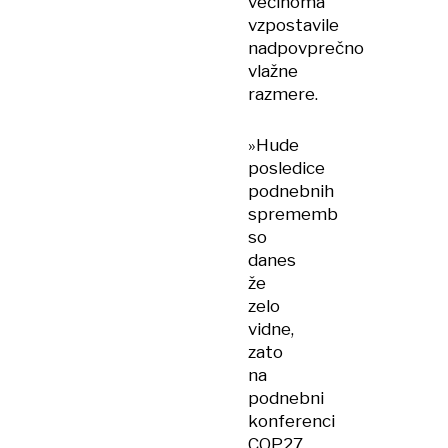
večinoma
vzpostavile
nadpovprečno
vlažne
razmere.
»Hude
posledice
podnebnih
sprememb
so
danes
že
zelo
vidne,
zato
na
podnebni
konferenci
COP27,