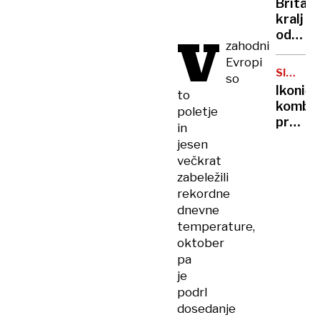
Britan
Nico
kralj
pa
V
odpove
njen
zahodni
obvezn
sin
Evropi
zaradi
SIMBOL
so
strans
HIPIJEV
Ikoničn
to
učinko
kombi
poletje
zdravlj
praznu
in
raka
75.
jesen
rojstni
večkrat
dan
zabeležili
rekordne
dnevne
temperature,
oktober
pa
je
podrl
dosedanje