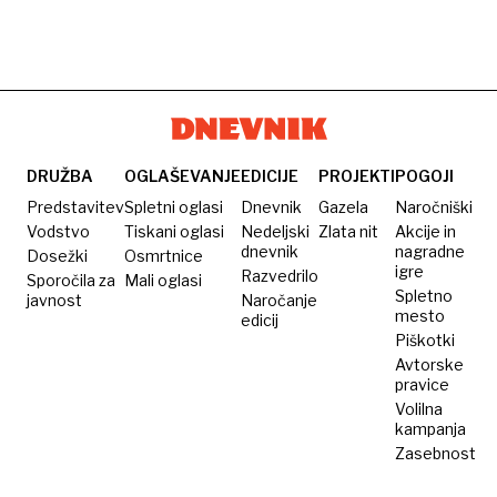
DRUŽBA
OGLAŠEVANJE
EDICIJE
PROJEKTI
POGOJI
Predstavitev
Spletni oglasi
Dnevnik
Gazela
Naročniški
Vodstvo
Tiskani oglasi
Nedeljski
Zlata nit
Akcije in
dnevnik
nagradne
Dosežki
Osmrtnice
igre
Razvedrilo
Sporočila za
Mali oglasi
Spletno
javnost
Naročanje
mesto
edicij
Piškotki
Avtorske
pravice
Volilna
kampanja
Zasebnost