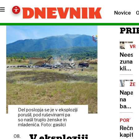
Novice
O
PRI
VRO
VAL
Neest
zunanj
klimat
naprav
ŽE
15
Napadi
NA
na
bankom
Del poslopja se je v eksploziji
veliko
porušil, pod ruševinami pa
škodo
so našli truplo ženske in
PORTRE
mladeniča. Foto: gasilci
povzro
Rečni
že
V eksploziji
kapita
08.