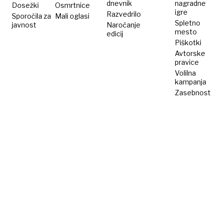
dnevnik
nagradne
Dosežki
Osmrtnice
igre
Razvedrilo
Sporočila za
Mali oglasi
Spletno
javnost
Naročanje
mesto
edicij
Piškotki
Avtorske
pravice
Volilna
kampanja
Zasebnost