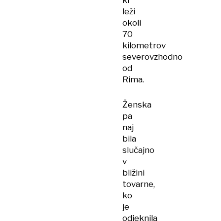
ki
leži
okoli
70
kilometrov
severovzhodno
od
Rima.
Ženska
pa
naj
bila
slučajno
v
bližini
tovarne,
ko
je
odjeknila