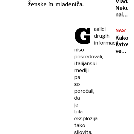
Vlada
ženske in mladeniča.
vojno
Neku
za
naložil
"mobili
obrato
G
bivših"
v
asilci
NASVET
vsaj
drugih
Kako
minim
informacij
tatovi
obseg
niso
vedo,
posredovali,
da
italijanski
vas
mediji
ni
pa
doma?
Prever
so
metod
poročali,
za
da
zaščit
je
pred
bila
vlomilc
eksplozija
tako
silovita,