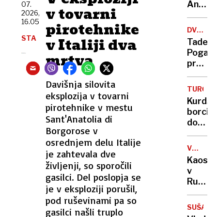
sama
Anže
07.
v tovarni
eksploz
2026,
Logar
16.05
pirotehnike
izdelal
DVOJČE
prvo
STA
TOUR-
v Italiji dva
Tadej
in
VUELTA
Pogača
mrtva
edino
pred
leseno
izzivom
barko
Davišnja silovita
ki ga
za
TURČIJA
eksplozija v tovarni
je v
Ljublja
Kurdsk
zgodov
pirotehnike v mestu
borci
prema
Sant'Anatolia di
dobiva
le en
Borgorose v
možno
kolesa
osrednjem delu Italije
obsežn
VOJNA
je zahtevala dve
pomilo
V
Kaos
življenji, so sporočili
UKRAJIN
v
gasilci. Del poslopja se
Rusiji:
je v eksploziji porušil,
ženske
pod ruševinami pa so
začele
SUŠA
gasilci našli truplo
izrablj