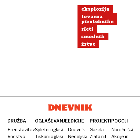
eksplozija
tovarna
pirotehnike
rieti
smodnik
žrtve
DRUŽBA
OGLAŠEVANJE
EDICIJE
PROJEKTI
POGOJI
Predstavitev
Spletni oglasi
Dnevnik
Gazela
Naročniški
Vodstvo
Tiskani oglasi
Nedeljski
Zlata nit
Akcije in